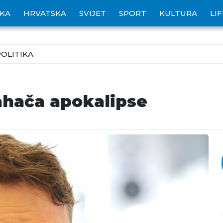
IKA
HRVATSKA
SVIJET
SPORT
KULTURA
LI
POLITIKA
jahača apokalipse