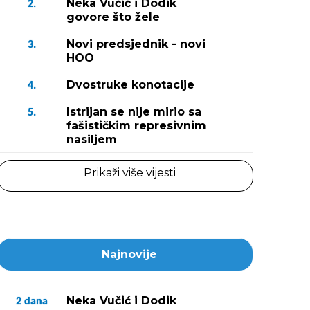
Neka Vučić i Dodik
2.
govore što žele
Novi predsjednik - novi
3.
HOO
Dvostruke konotacije
4.
Istrijan se nije mirio sa
5.
fašističkim represivnim
nasiljem
Prikaži više vijesti
Najnovije
Neka Vučić i Dodik
2
dana