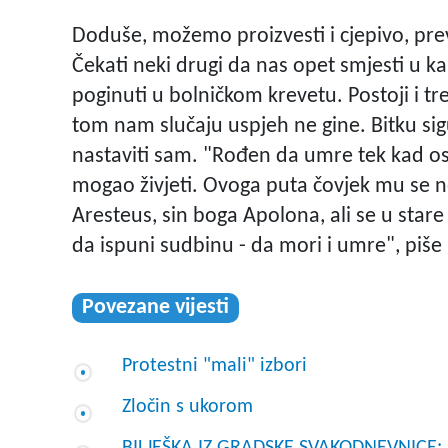
Doduše, možemo proizvesti i cjepivo, preva
Čekati neki drugi da nas opet smjesti u kar
poginuti u bolničkom krevetu. Postoji i tre
tom nam slučaju uspjeh ne gine. Bitku si
nastaviti sam. "Rođen da umre tek kad os
mogao živjeti. Ovoga puta čovjek mu se n
Aresteus, sin boga Apolona, ali se u star
da ispuni sudbinu - da mori i umre", piše 
Povezane vijesti
Protestni "mali" izbori
Zločin s ukorom