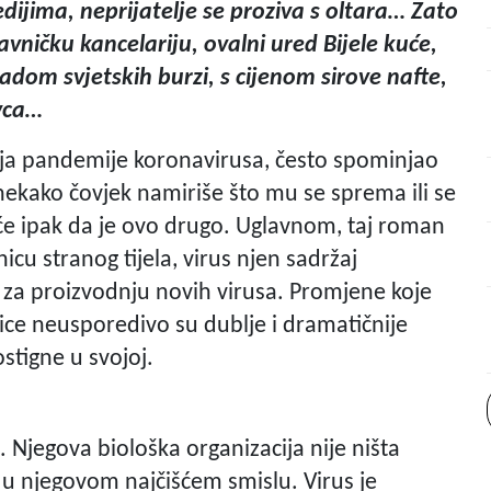
dijima, neprijatelje se proziva s oltara… Zato
žavničku kancelariju, ovalni ured Bijele kuće,
adom svjetskih burzi, s cijenom sirove nafte,
vca…
anja pandemije koronavirusa, često spominjao
nekako čovjek namiriše što mu se sprema ili se
 će ipak da je ovo drugo. Uglavnom, taj roman
icu stranog tijela, virus njen sadržaj
u za proizvodnju novih virusa. Promjene koje
anice neusporedivo su dublje i dramatičnije
stigne u svojoj.
. Njegova biološka organizacija nije ništa
u njegovom najčišćem smislu. Virus je