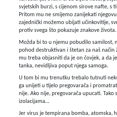
svjetskih burzi, s cijenom sirove nafte, 
Pritom mu ne smijemo zanijekati njegovu 
zajednički možemo ubijati učinkovitije, sv
protiv svega što pokazuje znakove života
Možda bi to u njemu pobudilo samilost, mo
pohod destruktivan i štetan za naš način
mu treba objasniti da je on čovjek, a da je
tanka, nevidljiva poput njega samoga.
U tom bi mu trenutku trebalo tutnuti neku
ga unijeti u tijelo pregovarača i promatrati
nije. Ako nije, pregovarača upucati. Tako
izolacijama…
Jer virus je tempirana bomba, atomska,