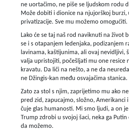
ne uortačimo, ne piše se ljudskom rodu do
Može dobiti i dionice na njujorškoj burzi
privatizacije. Sve mu možemo omogućiti.
Lako će se taj naš rod naviknuti na živo
se i s otapanjem ledenjaka, podizanjem 
lavinama, kaštijunima, ali ovaj nevidljivi, 
valja upristojiti, počešljati mu one resice 
kravatu. Da liči na nešto, a ne da neuredan
ne Džingis-kan među osvajačima stanica.
Zato za stol s njim, zaprijetimo mu ako n
pred zid, zapucajmo, složno, Amerikanci i R
čuje glas humanosti. Mi smo ljudi, a on je
Trump zdrobi u svojoj šaci, neka ga Put
da možemo.