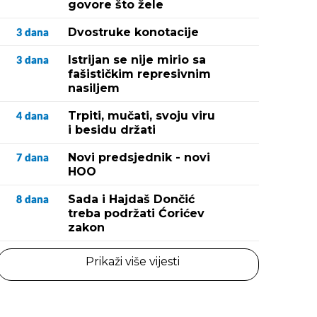
govore što žele
Dvostruke konotacije
3
dana
Istrijan se nije mirio sa
3
dana
fašističkim represivnim
nasiljem
Trpiti, mučati, svoju viru
4
dana
i besidu držati
Novi predsjednik - novi
7
dana
HOO
Sada i Hajdaš Dončić
8
dana
treba podržati Ćorićev
zakon
Prikaži više vijesti