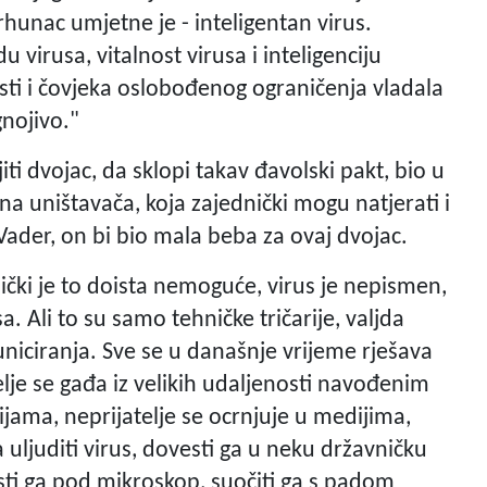
rhunac umjetne je - inteligentan virus.
 virusa, vitalnost virusa i inteligenciju
osti i čovjeka oslobođenog ograničenja vladala
nojivo."
ti dvojac, da sklopi takav đavolski pakt, bio u
ena uništavača, koja zajednički mogu natjerati i
ader, on bi bio mala beba za ovaj dvojac.
čki je to doista nemoguće, virus je nepismen,
a. Ali to su samo tehničke tričarije, valjda
uniciranja. Sve se u današnje vrijeme rješava
telje se gađa iz velikih udaljenosti navođenim
ijama, neprijatelje se ocrnjuje u medijima,
a uljuditi virus, dovesti ga u neku državničku
esti ga pod mikroskop, suočiti ga s padom