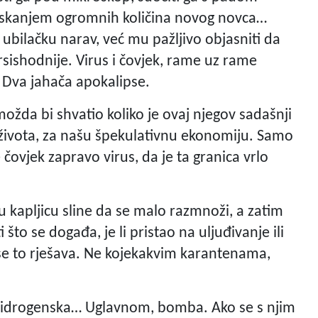
s tiskanjem ogromnih količina novog novca…
ubilačku narav, već mu pažljivo objasniti da
rsishodnije. Virus i čovjek, rame uz rame
. Dva jahača apokalipse.
žda bi shvatio koliko je ovaj njegov sadašnji
 života, za našu špekulativnu ekonomiju. Samo
 čovjek zapravo virus, da je ta granica vrlo
 kapljicu sline da se malo razmnoži, a zatim
 što se događa, je li pristao na uljuđivanje ili
 se to rješava. Ne kojekakvim karantenama,
 hidrogenska… Uglavnom, bomba. Ako se s njim