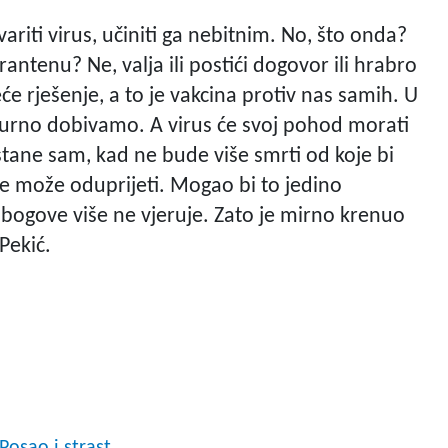
riti virus, učiniti ga nebitnim. No, što onda?
antenu? Ne, valja ili postići dogovor ili hrabro
će rješenje, a to je vakcina protiv nas samih. U
gurno dobivamo. A virus će svoj pohod morati
tane sam, kad ne bude više smrti od koje bi
e može oduprijeti. Mogao bi to jedino
e bogove više ne vjeruje. Zato je mirno krenuo
Pekić.