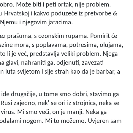
bro. Može biti i peti ortak, nije problem.
, u Hrvatskoj i kakvo poduzeće iz pretvorbe &
 Njemu i njegovim jatacima.
t bez prašuma, s ozonskim rupama. Pomirit će
razine mora, s poplavama, potresima, olujama,
što li je već, predstavlja veliki problem. Njega
na glavi, nahraniti ga, odjenuti, zavezati
 luta svijetom i sije strah kao da je barbar, a
e ide drugačije, u tome smo dobri, stavimo ga
usi zajedno, nek' se ori iz strojnica, neka se
 virus. Mi smo veći, on je manji. Neka ga
in odalami nogom. Mi to možemo. Uvjeren sam