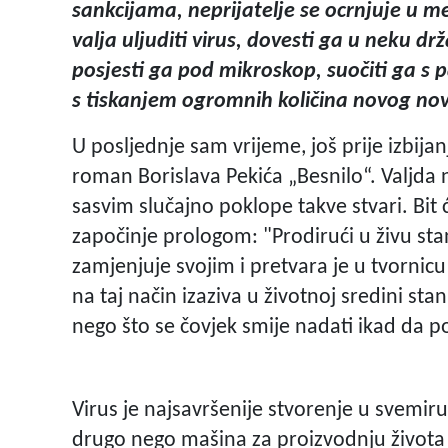
sankcijama, neprijatelje se ocrnjuje u me
valja uljuditi virus, dovesti ga u neku dr
posjesti ga pod mikroskop, suočiti ga s p
s tiskanjem ogromnih količina novog no
U posljednje sam vrijeme, još prije izbij
roman Borislava Pekića „Besnilo“. Valjda 
sasvim slučajno poklope takve stvari. Bit
započinje prologom: "Prodirući u živu stan
zamjenjuje svojim i pretvara je u tvornic
na taj način izaziva u životnoj sredini st
nego što se čovjek smije nadati ikad da po
Virus je najsavršenije stvorenje u svemiru
drugo nego mašina za proizvodnju života 