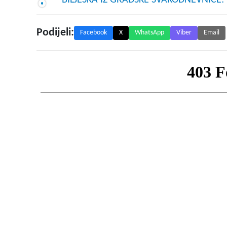
BILJEŠKA IZ GRADSKE SVAKODNEVNICE: P
Podijeli:
Facebook
X
WhatsApp
Viber
Email