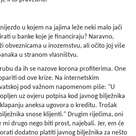
gnijezdo u kojem na jajima leže neki malo jači
irati u banke koje je financiraju? Naravno,
ži obveznicama u inozemstvu, ali očito joj više
banaka u stranom vlasništvu.
a rubu da ih se nazove korona profiterima. One
opariti od ove krize. Na internetskim
Hrvatskoj pod važnom napomenom piše: "U
klopljen uz ovjeru potpisa kod javnog bilježnika
ri sklapanju aneksa ugovora o kreditu. Trošak
ilježnika snose klijenti." Drugim riječima, oni
e mi drugo nego biti prost, najebali. Jer, em će
ati dodatno platiti javnog bilježnika za nešto