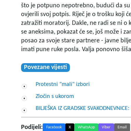
što je potpuno nepotrebno, budući da su 
ovjerili svoj potpis. Riječ je o trošku koji
zatražiti moratorij. Dakle, ne radi se ni 
se aneksima, pokazat će se, još može i za
posao za svoje stare partnere - javne bilj
imati pune ruke posla. Valja ponovno šišat
Povezane vijesti
Protestni "mali" izbori
Zločin s ukorom
BILJEŠKA IZ GRADSKE SVAKODNEVNICE: P
Podijeli:
Facebook
X
WhatsApp
Viber
Email