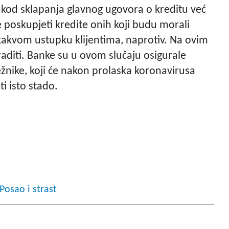
kod sklapanja glavnog ugovora o kreditu već
 će poskupjeti kredite onih koji budu morali
o kakvom ustupku klijentima, naprotiv. Na ovim
raditi. Banke su u ovom slučaju osigurale
ežnike, koji će nakon prolaska koronavirusa
i isto stado.
osao i strast