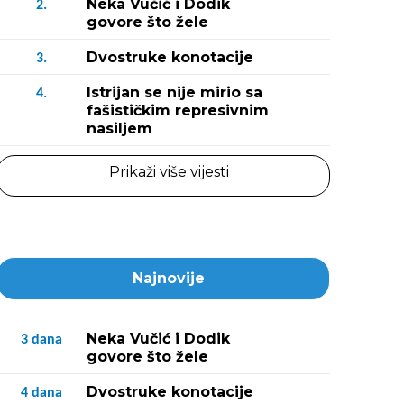
Neka Vučić i Dodik
2.
govore što žele
Dvostruke konotacije
3.
Istrijan se nije mirio sa
4.
fašističkim represivnim
nasiljem
Prikaži više vijesti
Najnovije
Neka Vučić i Dodik
3
dana
govore što žele
Dvostruke konotacije
4
dana