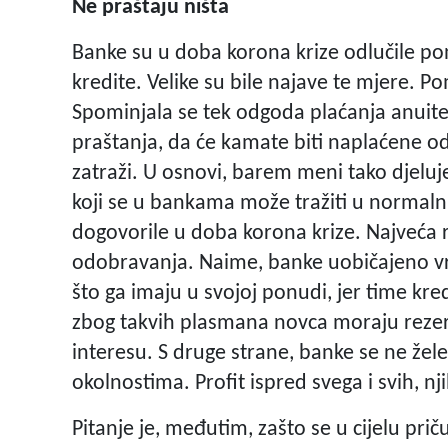
Ne praštaju ništa
Banke su u doba korona krize odlučile po
kredite. Velike su bile najave te mjere. 
Spominjala se tek odgoda plaćanja anuit
praštanja, da će kamate biti naplaćene od
zatraži. U osnovi, barem meni tako djeluj
koji se u bankama može tražiti u normaln
dogovorile u doba korona krize. Najveća r
odobravanja. Naime, banke uobičajeno vrl
što ga imaju u svojoj ponudi, jer time kr
zbog takvih plasmana novca moraju rezerv
interesu. S druge strane, banke se ne žele
okolnostima. Profit ispred svega i svih, nji
Pitanje je, međutim, zašto se u cijelu priču