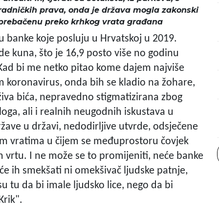
 radničkih prava, onda je država mogla zakonski
u prebačenu preko krhkog vrata građana
su banke koje posluju u Hrvatskoj u 2019.
rde kuna, što je 16,9 posto više no godinu
. Kad bi me netko pitao kome dajem najviše
 koronavirus, onda bih se kladio na žohare,
u živa bića, nepravedno stigmatizirana zbog
oga, ali i realnih neugodnih iskustava u
ržave u državi, nedodirljive utvrde, odsječene
im vratima u čijem se međuprostoru čovjek
 vrtu. I ne može se to promijeniti, neće banke
e ih smekšati ni omekšivač ljudske patnje,
 tu da bi imale ljudsko lice, nego da bi
Krik".