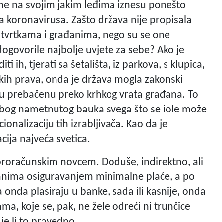
ne na svojim jakim leđima iznesu ponešto
iza koronavirusa. Zašto država nije propisala
 tvrtkama i građanima, nego su se one
govorile najbolje uvjete za sebe? Ako je
 ih, tjerati sa šetališta, iz parkova, s klupica,
kih prava, onda je država mogla zakonski
ču prebačenu preko krhkog vrata građana. To
 zbog nametnutog bauka svega što se iole može
onalizaciju tih izrabljivača. Kao da je
acija najveća svetica.
oračunskim novcem. Doduše, indirektno, ali
anima osiguravanjem minimalne plaće, a po
 onda plasiraju u banke, sada ili kasnije, onda
ma, koje se, pak, ne žele odreći ni trunčice
 je li to pravedno.