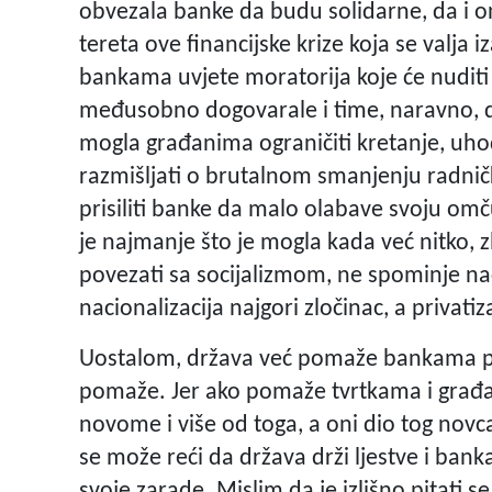
obvezala banke da budu solidarne, da i o
tereta ove financijske krize koja se valja 
bankama uvjete moratorija koje će nuditi
međusobno dogovarale i time, naravno, do
mogla građanima ograničiti kretanje, uhoditi
razmišljati o brutalnom smanjenju radnič
prisiliti banke da malo olabave svoju om
je najmanje što je mogla kada već nitko,
povezati sa socijalizmom, ne spominje naci
nacionalizacija najgori zločinac, a privatiz
Uostalom, država već pomaže bankama pr
pomaže. Jer ako pomaže tvrtkama i građ
novome i više od toga, a oni dio tog novca
se može reći da država drži ljestve i banka
svoje zarade. Mislim da je izlišno pitati se