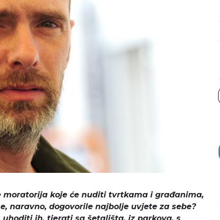
 moratorija koje će nuditi tvrtkama i građanima,
, naravno, dogovorile najbolje uvjete za sebe?
hoditi ih, tjerati sa šetališta, iz parkova, s