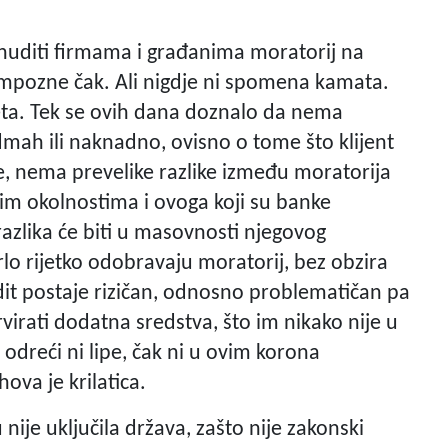
nuditi firmama i građanima moratorij na
Pompozne čak. Ali nigdje ni spomena kamata.
eta. Tek se ovih dana doznalo da nema
mah ili naknadno, ovisno o tome što klijent
e, nema prevelike razlike između moratorija
im okolnostima i ovoga koji su banke
azlika će biti u masovnosti njegovog
o rijetko odobravaju moratorij, bez obzira
edit postaje rizičan, odnosno problematičan pa
irati dodatna sredstva, što im nikako nije u
 odreći ni lipe, čak ni u ovim korona
hova je krilatica.
 nije uključila država, zašto nije zakonski