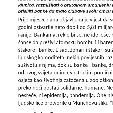
klupica, razmišljati o brutalnom smanjenju
prisiliti banke da malo olabave svoju omč
Prije mjesec dana objavljena je vijest da 
godini ostvarile neto dobit od 5,81 milija
ranije. Bankama, reklo bi se, ne ide loše
šanse da preživi atomsku bombu ili barem
štakore i banke. E sad, žohari i štakori s
ljudskog komoditeta, nekih povijesnih razl
suživotu s njima, dok su banke - banke, d
od ovog svijeta onim dvostrukim pomičn
osjeća kao životinja zatočena u zoološkom
preko noći postati solidarne, humane. Neć
nesreće, ni epidemija, pandemija. One nisu
ljudsko lice pretvorile u Munchovu sliku "