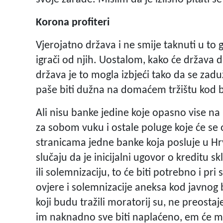
Korona profiteri
Vjerojatno država i ne smije taknuti u to 
igrači od njih. Uostalom, kako će država d
država je to mogla izbjeći tako da se zadu
paše biti dužna na domaćem tržištu kod 
Ali nisu banke jedine koje opasno vise n
za sobom vuku i ostale poluge koje će se 
stranicama jedne banke koja posluje u 
slučaju da je inicijalni ugovor o kreditu s
ili solemnizaciju, to će biti potrebno i p
ovjere i solemnizacije aneksa kod javnog b
koji budu tražili moratorij su, ne preostaj
im naknadno sve biti naplaćeno, em će mor