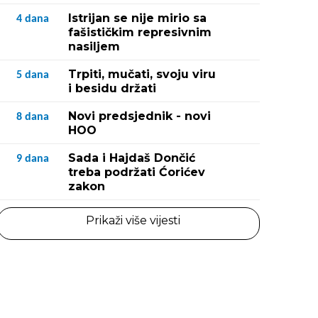
Istrijan se nije mirio sa
4
dana
fašističkim represivnim
nasiljem
Trpiti, mučati, svoju viru
5
dana
i besidu držati
Novi predsjednik - novi
8
dana
HOO
Sada i Hajdaš Dončić
9
dana
treba podržati Ćorićev
zakon
Prikaži više vijesti