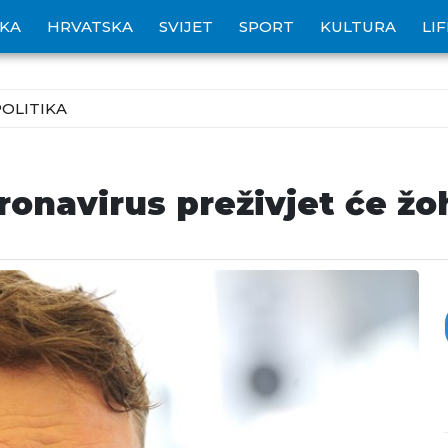
IKA
HRVATSKA
SVIJET
SPORT
KULTURA
LI
POLITIKA
navirus preživjet će žoha