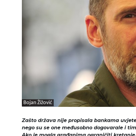
Bojan Žižović
Zašto država nije propisala bankama uvjete
nego su se one međusobno dogovarale i time
Ako je mogla građanima ograničiti kretanje, u