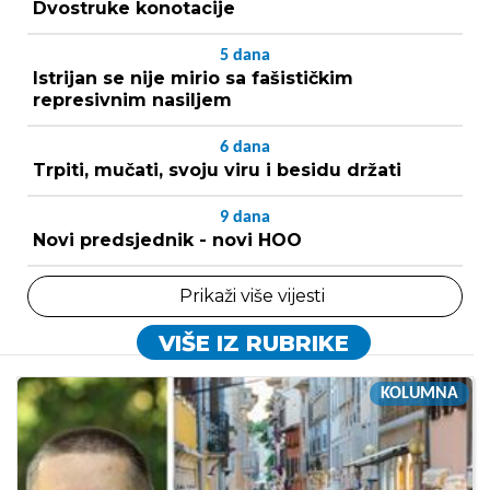
Dvostruke konotacije
5
dana
Istrijan se nije mirio sa fašističkim
represivnim nasiljem
6
dana
Trpiti, mučati, svoju viru i besidu držati
9
dana
Novi predsjednik - novi HOO
Prikaži više vijesti
VIŠE IZ RUBRIKE
KOLUMNA