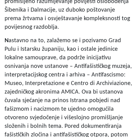
promišljeno razumijevanje povijesti oslobođenja
Šibenika i Dalmacije, uz duboko poštovanje
prema žrtvama i osvještavanje kompleksnosti tog
povijesnog razdoblja.
N
astavno na to, zalažemo se i pozivamo Grad
Pulu i Istarsku županiju, kao i ostale jedinice
lokalne samouprave, da podrže inicijativu
osnivanja nove ustanove – Antifašističkog muzeja,
interpretacijskog centra i arhiva – Antifascismo:
Museo, Interpretazione e Centro di Archiviazione,
zajedničkog akronima AMICA. Ova bi ustanova
čuvala sjećanje na prinos Istrana pobjedi nad
fašizmom i nacizmom te ujedno omogućila
otvoreno svjedočenje i višeslojno promišljanje
složenih i bolnih tema. Pored dokumentiranja
fašističkih zločina i antifašističkog otpora, potom