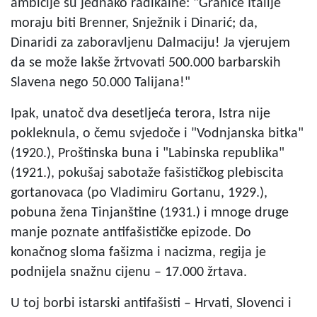
ambicije su jednako radikalne: "Granice Italije
moraju biti Brenner, Snježnik i Dinarić; da,
Dinaridi za zaboravljenu Dalmaciju! Ja vjerujem
da se može lakše žrtvovati 500.000 barbarskih
Slavena nego 50.000 Talijana!"
Ipak, unatoč dva desetljeća terora, Istra nije
pokleknula, o čemu svjedoče i "Vodnjanska bitka"
(1920.), Proštinska buna i "Labinska republika"
(1921.), pokušaj sabotaže fašističkog plebiscita
gortanovaca (po Vladimiru Gortanu, 1929.),
pobuna žena Tinjanštine (1931.) i mnoge druge
manje poznate antifašističke epizode. Do
konačnog sloma fašizma i nacizma, regija je
podnijela snažnu cijenu – 17.000 žrtava.
U toj borbi istarski antifašisti – Hrvati, Slovenci i