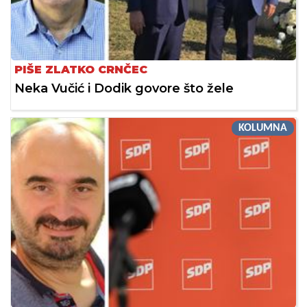
PIŠE ZLATKO CRNČEC
Neka Vučić i Dodik govore što žele
KOLUMNA