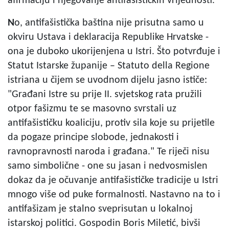
afirmaciju i njegovanje antifašističkih vrijednosti.
N
o, antifašistička baština nije prisutna samo u
okviru Ustava i deklaracija Republike Hrvatske -
ona je duboko ukorijenjena u Istri. Što potvrđuje i
Statut Istarske županije – Statuto della Regione
istriana u čijem se uvodnom dijelu jasno ističe:
"Građani Istre su prije II. svjetskog rata pružili
otpor fašizmu te se masovno svrstali uz
antifašističku koaliciju, protiv sila koje su prijetile
da pogaze principe slobode, jednakosti i
ravnopravnosti naroda i građana." Te riječi nisu
samo simbolične - one su jasan i nedvosmislen
dokaz da je očuvanje antifašističke tradicije u Istri
mnogo više od puke formalnosti. Nastavno na to i
antifašizam je stalno sveprisutan u lokalnoj
istarskoj politici. Gospodin Boris Miletić, bivši