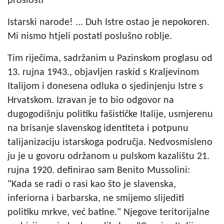
prošlosti
Istarski narode! ... Duh Istre ostao je nepokoren.
Mi nismo htjeli postati poslušno roblje.
Tim riječima, sadržanim u Pazinskom proglasu od
13. rujna 1943., objavljen raskid s Kraljevinom
Italijom i donesena odluka o sjedinjenju Istre s
Hrvatskom. Izravan je to bio odgovor na
dugogodišnju politiku fašističke Italije, usmjerenu
na brisanje slavenskog identiteta i potpunu
talijanizaciju istarskoga područja. Nedvosmisleno
ju je u govoru održanom u pulskom kazalištu 21.
rujna 1920. definirao sam Benito Mussolini:
"Kada se radi o rasi kao što je slavenska,
inferiorna i barbarska, ne smijemo slijediti
politiku mrkve, već batine." Njegove teritorijalne