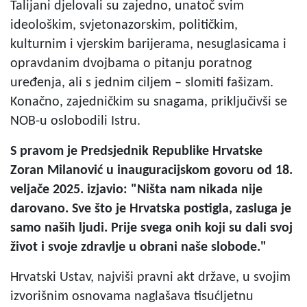
Talijani djelovali su zajedno, unatoč svim
ideološkim, svjetonazorskim, političkim,
kulturnim i vjerskim barijerama, nesuglasicama i
opravdanim dvojbama o pitanju poratnog
uređenja, ali s jednim ciljem – slomiti fašizam.
Konačno, zajedničkim su snagama, priključivši se
NOB-u oslobodili Istru.
S
pravom je Predsjednik Republike Hrvatske
Zoran Milanović u inauguracijskom govoru od 18.
veljače 2025. izjavio: "Ništa nam nikada nije
darovano. Sve što je Hrvatska postigla, zasluga je
samo naših ljudi. Prije svega onih koji su dali svoj
život i svoje zdravlje u obrani naše slobode."
Hrvatski Ustav, najviši pravni akt države, u svojim
izvorišnim osnovama naglašava tisućljetnu