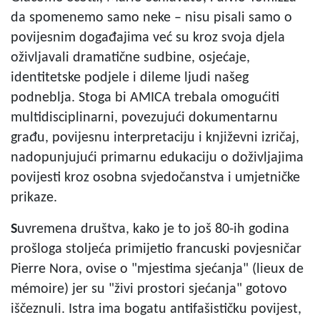
da spomenemo samo neke – nisu pisali samo o
povijesnim događajima već su kroz svoja djela
oživljavali dramatične sudbine, osjećaje,
identitetske podjele i dileme ljudi našeg
podneblja. Stoga bi AMICA trebala omogućiti
multidisciplinarni, povezujući dokumentarnu
građu, povijesnu interpretaciju i književni izričaj,
nadopunjujući primarnu edukaciju o doživljajima
povijesti kroz osobna svjedočanstva i umjetničke
prikaze.
S
uvremena društva, kako je to još 80-ih godina
prošloga stoljeća primijetio francuski povjesničar
Pierre Nora, ovise o "mjestima sjećanja" (lieux de
mémoire) jer su "živi prostori sjećanja" gotovo
iščeznuli. Istra ima bogatu antifašističku povijest,