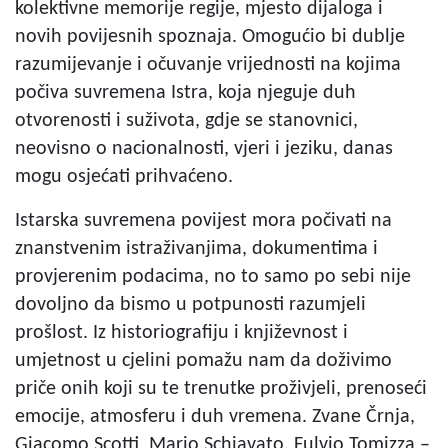
kolektivne memorije regije, mjesto dijaloga i
novih povijesnih spoznaja. Omogućio bi dublje
razumijevanje i očuvanje vrijednosti na kojima
počiva suvremena Istra, koja njeguje duh
otvorenosti i suživota, gdje se stanovnici,
neovisno o nacionalnosti, vjeri i jeziku, danas
mogu osjećati prihvaćeno.
Istarska suvremena povijest mora počivati na
znanstvenim istraživanjima, dokumentima i
provjerenim podacima, no to samo po sebi nije
dovoljno da bismo u potpunosti razumjeli
prošlost. Iz historiografiju i književnost i
umjetnost u cjelini pomažu nam da doživimo
priče onih koji su te trenutke proživjeli, prenoseći
emocije, atmosferu i duh vremena. Zvane Črnja,
Giacomo Scotti, Mario Schiavato, Fulvio Tomizza –