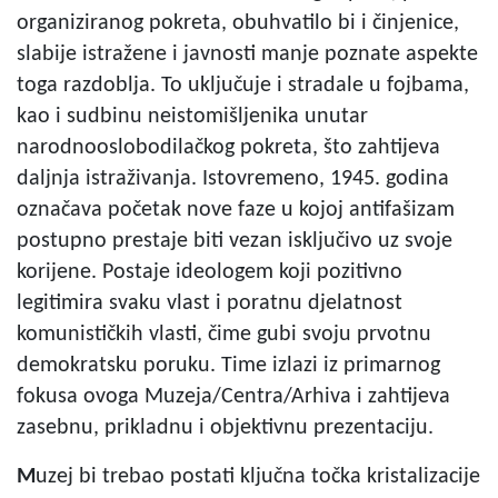
organiziranog pokreta, obuhvatilo bi i činjenice,
slabije istražene i javnosti manje poznate aspekte
toga razdoblja. To uključuje i stradale u fojbama,
kao i sudbinu neistomišljenika unutar
narodnooslobodilačkog pokreta, što zahtijeva
daljnja istraživanja. Istovremeno, 1945. godina
označava početak nove faze u kojoj antifašizam
postupno prestaje biti vezan isključivo uz svoje
korijene. Postaje ideologem koji pozitivno
legitimira svaku vlast i poratnu djelatnost
komunističkih vlasti, čime gubi svoju prvotnu
demokratsku poruku. Time izlazi iz primarnog
fokusa ovoga Muzeja/Centra/Arhiva i zahtijeva
zasebnu, prikladnu i objektivnu prezentaciju.
M
uzej bi trebao postati ključna točka kristalizacije