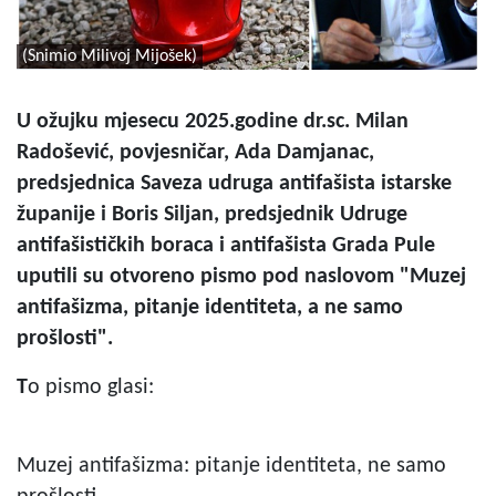
(Snimio Milivoj Mijošek)
U
ožujku mjesecu 2025.godine dr.sc. Milan
Radošević, povjesničar, Ada Damjanac,
predsjednica Saveza udruga antifašista istarske
županije i Boris Siljan, predsjednik Udruge
antifašističkih boraca i antifašista Grada Pule
uputili su otvoreno pismo pod naslovom "Muzej
antifašizma, pitanje identiteta, a ne samo
prošlosti".
T
o pismo glasi:
Muzej antifašizma: pitanje identiteta, ne samo