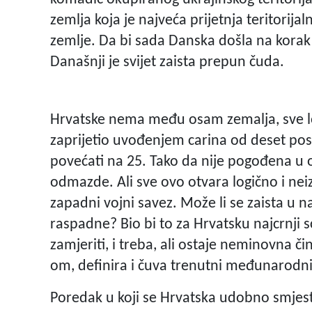
zemlja koja je najveća prijetnja teritorija
zemlje. Da bi sada Danska došla na korak
Današnji je svijet zaista prepun čuda.
Hrvatske nema među osam zemalja, sve lo
zaprijetio uvođenjem carina od deset post
povećati na 25. Tako da nije pogođena 
odmazde. Ali sve ovo otvara logično i nei
zapadni vojni savez. Može li se zaista u 
raspadne? Bio bi to za Hrvatsku najcrnji
zamjeriti, i treba, ali ostaje neminovna č
om, definira i čuva trenutni međunarodni
Poredak u koji se Hrvatska udobno smjest