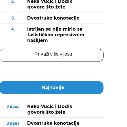
Neka Vučić i Dodik
2.
govore što žele
Dvostruke konotacije
3.
Istrijan se nije mirio sa
4.
fašističkim represivnim
nasiljem
Prikaži više vijesti
Najnovije
Neka Vučić i Dodik
2
dana
govore što žele
Dvostruke konotacije
3
dana