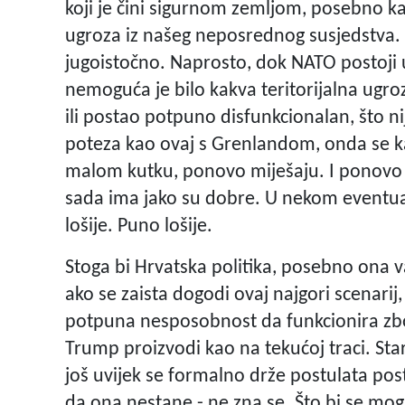
koji je čini sigurnom zemljom, posebno kad
ugroza iz našeg neposrednog susjedstva. 
jugoistočno. Naprosto, dok NATO postoji 
nemoguća je bilo kakva teritorijalna ugr
ili postao potpuno disfunkcionalan, što 
poteza kao ovaj s Grenlandom, onda se ka
malom kutku, ponovo miješaju. I ponovo d
sada ima jako su dobre. U nekom eventu
lošije. Puno lošije.
Stoga bi Hrvatska politika, posebno ona va
ako se zaista dogodi ovaj najgori scenarij,
potpuna nesposobnost da funkcionira zbo
Trump proizvodi kao na tekućoj traci. Stari
još uvijek se formalno drže postulata pos
da ona nestane - ne zna se. Što bi se mo