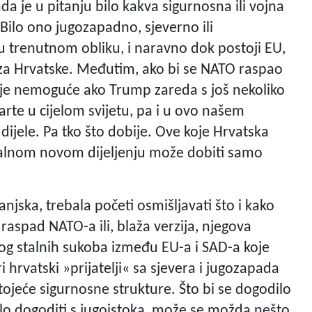
a je u pitanju bilo kakva sigurnosna ili vojna
Bilo ono jugozapadno, sjeverno ili
u trenutnom obliku, i naravno dok postoji EU,
oza Hrvatske. Međutim, ako bi se NATO raspao
nije nemoguće ako Trump zareda s još nekoliko
rte u cijelom svijetu, pa i u ovo našem
ijele. Pa tko što dobije. Ove koje Hrvatska
alnom novom dijeljenju može dobiti samo
njska, trebala početi osmišljavati što i kako
 raspad NATO-a ili, blaža verzija, njegova
g stalnih sukoba između EU-a i SAD-a koje
 hrvatski »prijatelji« sa sjevera i jugozapada
tojeće sigurnosne strukture. Što bi se dogodilo
glo dogoditi s jugoistoka, može se možda nešto