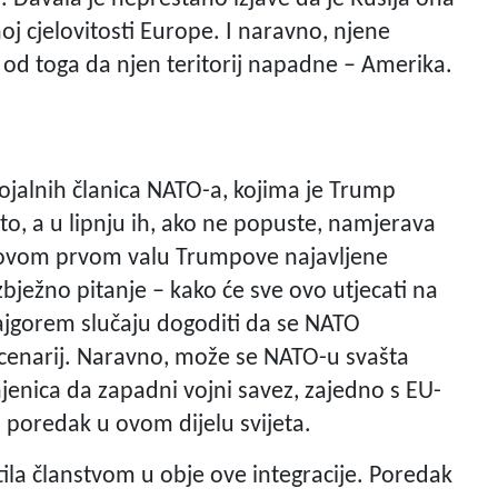
lnoj cjelovitosti Europe. I naravno, njene
 od toga da njen teritorij napadne – Amerika.
jalnih članica NATO-a, kojima je Trump
o, a u lipnju ih, ako ne popuste, namjerava
u ovom prvom valu Trumpove najavljene
zbježno pitanje – kako će sve ovo utjecati na
najgorem slučaju dogoditi da se NATO
 scenarij. Naravno, može se NATO-u svašta
injenica da zapadni vojni savez, zajedno s EU-
 poredak u ovom dijelu svijeta.
ila članstvom u obje ove integracije. Poredak