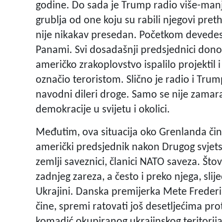
godine. Do sada je Trump radio više-manje 
grublja od one koju su rabili njegovi pr
nije nikakav presedan. Početkom devedese
Panami. Svi dosadašnji predsjednici donosi
američko zrakoplovstvo ispalilo projektil 
označio teroristom. Slično je radio i Trum
navodni dileri droge. Samo se nije zamara
demokracije u svijetu i okolici.
Međutim, ova situacija oko Grenlanda čin
američki predsjednik nakon Drugog svjets
zemlji saveznici, članici NATO saveza. Štov
zadnjeg zareza, a često i preko njega, slij
Ukrajini. Danska premijerka Mete Frederiks
čine, spremi ratovati još desetljećima pro
komadić okupiranog ukrajinskog teritorija