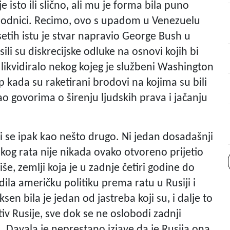
isto ili slično, ali mu je forma bila puno
ethodnici. Recimo, ovo s upadom u Venezuelu
tih istu je stvar napravio George Bush u
li su diskrecijske odluke na osnovi kojih bi
i likvidiralo nekog kojeg je službeni Washington
p kada su raketirani brodovi na kojima su bili
o govorima o širenju ljudskih prava i jačanju
i se ipak kao nešto drugo. Ni jedan dosadašnji
kog rata nije nikada ovako otvoreno prijetio
iše, zemlji koja je u zadnje četiri godine do
edila američku politiku prema ratu u Rusiji i
en bila je jedan od jastreba koji su, i dalje to
tiv Rusije, sve dok se ne oslobodi zadnji
. Davala je neprestano izjave da je Rusija ona