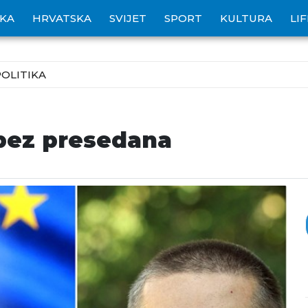
IKA
HRVATSKA
SVIJET
SPORT
KULTURA
LI
POLITIKA
bez presedana