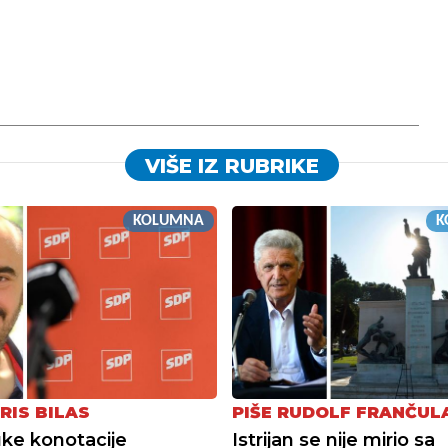
VIŠE IZ RUBRIKE
KOLUMNA
K
RIS BILAS
PIŠE RUDOLF FRANČUL
ke konotacije
Istrijan se nije mirio sa