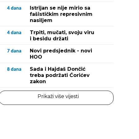
Istrijan se nije mirio sa
4
dana
fašističkim represivnim
nasiljem
Trpiti, mučati, svoju viru
4
dana
i besidu držati
Novi predsjednik - novi
7
dana
HOO
Sada i Hajdaš Dončić
8
dana
treba podržati Ćorićev
zakon
Prikaži više vijesti