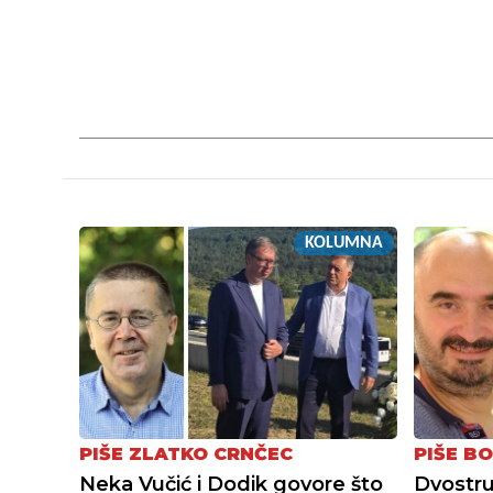
KOLUMNA
PIŠE ZLATKO CRNČEC
PIŠE BO
Neka Vučić i Dodik govore što
Dvostru