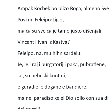
Ampak Kocbek bo blizo Boga, almeno Sve
Povi mi Feleipo-Ligio,
ma ča su sve ča je tamo jušto dišenjali
Vincent i Ivan iz Kastva?
Feleipo, na, mu hitin sardelu:
Je, je i raj i purgatorij i paka, pubratiene,
su, su nebeski kunfini,
e guradie, e dogane e bandiere,
ma nel paradiso xe el Dio sollo con sua dit