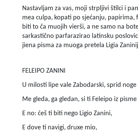
Nastavljam za vas, moji strpljivi štilci i 
mea culpa, kopati po sjećanju, papirima, f
biti to ča muojih vierši, a ne samo na bot
sarkastično parfarazirao latinsku poslovi
jiena pisma za muoga pretela Ligia Zanini
FELEIPO ZANINI
U milosti lipe vale Zabodarski, sprid noge
Me gleda, ga gledan, si ti Feleipo iz pisme 
E no: ćeš ti biti nego Ligio Zanini,
E dove ti navigi, druxe mio,