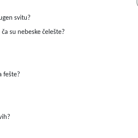
rugen svitu?
 ča su nebeske čelešte?
a fešte?
vih?