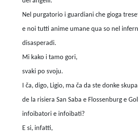
dei angelli.
Nel purgatorio i guardiani che gioga trese
e noi tutti anime umane qua so nel infern
disasperadi.
Mi kako i tamo gori,
svaki po svoju.
I ča, digo, Ligio, ma ča da ste donke skupa
de la risiera San Saba e Flossenburg e Gol
infoibatori e infoibati?
E
si, infatti,