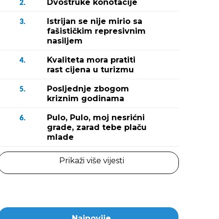
Dvostruke konotacije
2.
Istrijan se nije mirio sa
3.
fašističkim represivnim
nasiljem
Kvaliteta mora pratiti
4.
rast cijena u turizmu
Posljednje zbogom
5.
kriznim godinama
Pulo, Pulo, moj nesrićni
6.
grade, zarad tebe plaču
mlade
Prikaži više vijesti
Najnovije