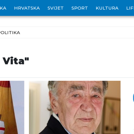
IKA
HRVATSKA
SVIJET
SPORT
KULTURA
LI
POLITIKA
 Vita"