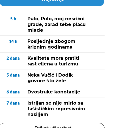
Pulo, Pulo, moj nesrićni
5
h
grade, zarad tebe plaču
mlade
Posljednje zbogom
14
h
kriznim godinama
Kvaliteta mora pratiti
2
dana
rast cijena u turizmu
Neka Vučić i Dodik
5
dana
govore što žele
Dvostruke konotacije
6
dana
Istrijan se nije mirio sa
7
dana
fašističkim represivnim
nasiljem