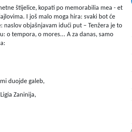
pametne štijelice, kopati po memorabilia mea - et
ajlovima. I još malo moga hira: svaki bot će
e: naslov objašnjavam idući put – Tenžera je to
cu: o tempora, o mores... A za danas, samo
ja:
 mi duojde galeb,
Ligia Zaninija,