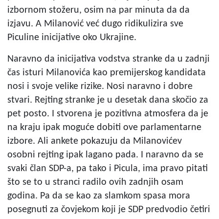
izbornom stožeru, osim na par minuta da da
izjavu. A Milanović već dugo ridikulizira sve
Piculine inicijative oko Ukrajine.
Naravno da inicijativa vodstva stranke da u zadnji
čas isturi Milanovića kao premijerskog kandidata
nosi i svoje velike rizike. Nosi naravno i dobre
stvari. Rejting stranke je u desetak dana skočio za
pet posto. I stvorena je pozitivna atmosfera da je
na kraju ipak moguće dobiti ove parlamentarne
izbore. Ali ankete pokazuju da Milanovićev
osobni rejting ipak lagano pada. I naravno da se
svaki član SDP-a, pa tako i Picula, ima pravo pitati
što se to u stranci radilo ovih zadnjih osam
godina. Pa da se kao za slamkom spasa mora
posegnuti za čovjekom koji je SDP predvodio četiri