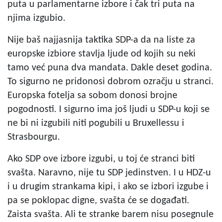
puta u parlamentarne izbore i čak tri puta na
njima izgubio.
Nije baš najjasnija taktika SDP-a da na liste za
europske izbiore stavlja ljude od kojih su neki
tamo već puna dva mandata. Dakle deset godina.
To sigurno ne pridonosi dobrom ozračju u stranci.
Europska fotelja sa sobom donosi brojne
pogodnosti. I sigurno ima još ljudi u SDP-u koji se
ne bi ni izgubili niti pogubili u Bruxellessu i
Strasbourgu.
Ako SDP ove izbore izgubi, u toj će stranci biti
svašta. Naravno, nije tu SDP jedinstven. I u HDZ-u
i u drugim strankama kipi, i ako se izbori izgube i
pa se poklopac digne, svašta će se događati.
Zaista svašta. Ali te stranke barem nisu posegnule