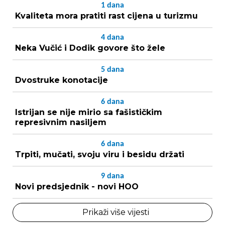
1
dana
Kvaliteta mora pratiti rast cijena u turizmu
4
dana
Neka Vučić i Dodik govore što žele
5
dana
Dvostruke konotacije
6
dana
Istrijan se nije mirio sa fašističkim
represivnim nasiljem
6
dana
Trpiti, mučati, svoju viru i besidu držati
9
dana
Novi predsjednik - novi HOO
Prikaži više vijesti