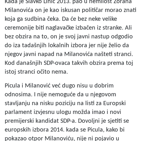
Kada je Slavko Linić 2013. pao u nemilost Zorana
Milanovića on je kao iskusan političar morao znati
koja ga sudbina čeka. Da će bez neke velike
ceremonije biti naglavačke izbačen iz stranke. Ali
bez obzira na to, on je svoj javni nastup odgodio
do iza tadašnjih lokalnih izbora jer nije želio da
njegov javni napad na Milanovića našteti stranci.
Kod današnjih SDP-ovaca takvih obzira prema toj
istoj stranci očito nema.
Picula i Milanović već dugo nisu u dobrim
odnosima. I nije nemoguće da u njegovom
stavljanju na nisku poziciju na listi za Europski
parlament izvjesnu ulogu možda imao i novi
premijerski kandidat SDP-a. Dovoljni je sjetiti se
europskih izbora 2014. kada se Picula, kako bi
pokazao otpor Milanoviću, nije ni pojavio u