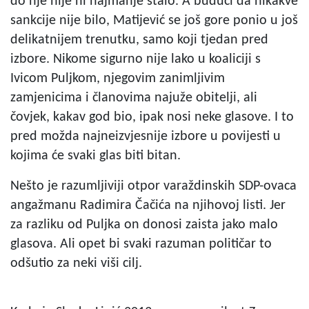
do nje nije ni najmanje stalo. A budući da nikakve
sankcije nije bilo, Matijević se još gore ponio u još
delikatnijem trenutku, samo koji tjedan pred
izbore. Nikome sigurno nije lako u koaliciji s
Ivicom Puljkom, njegovim zanimljivim
zamjenicima i članovima najuže obitelji, ali
čovjek, kakav god bio, ipak nosi neke glasove. I to
pred možda najneizvjesnije izbore u povijesti u
kojima će svaki glas biti bitan.
Nešto je razumljiviji otpor varaždinskih SDP-ovaca
angažmanu Radimira Čačića na njihovoj listi. Jer
za razliku od Puljka on donosi zaista jako malo
glasova. Ali opet bi svaki razuman političar to
odšutio za neki viši cilj.