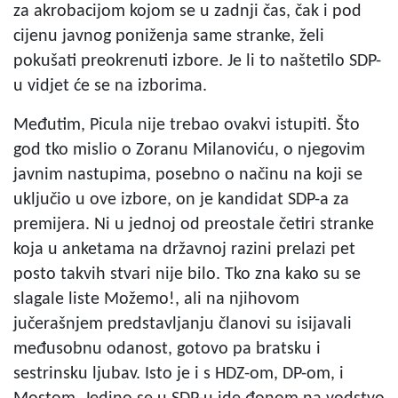
za akrobacijom kojom se u zadnji čas, čak i pod
cijenu javnog poniženja same stranke, želi
pokušati preokrenuti izbore. Je li to naštetilo SDP-
u vidjet će se na izborima.
Međutim, Picula nije trebao ovakvi istupiti. Što
god tko mislio o Zoranu Milanoviću, o njegovim
javnim nastupima, posebno o načinu na koji se
uključio u ove izbore, on je kandidat SDP-a za
premijera. Ni u jednoj od preostale četiri stranke
koja u anketama na državnoj razini prelazi pet
posto takvih stvari nije bilo. Tko zna kako su se
slagale liste Možemo!, ali na njihovom
jučerašnjem predstavljanju članovi su isijavali
međusobnu odanost, gotovo pa bratsku i
sestrinsku ljubav. Isto je i s HDZ-om, DP-om, i