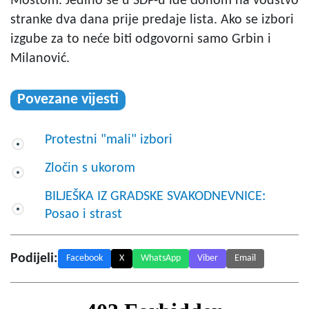
Mostom. Jedino se u SDP-u ide đonom na vodstvo
stranke dva dana prije predaje lista. Ako se izbori
izgube za to neće biti odgovorni samo Grbin i
Milanović.
Povezane vijesti
Protestni "mali" izbori
Zločin s ukorom
BILJEŠKA IZ GRADSKE SVAKODNEVNICE:
Posao i strast
Podijeli:
Facebook
X
WhatsApp
Viber
Email