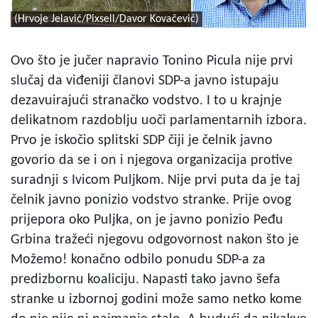
(Hrvoje Jelavić/Pixsell/Davor Kovačević)
Ovo što je jučer napravio Tonino Picula nije prvi
slučaj da viđeniji članovi SDP-a javno istupaju
dezavuirajući stranačko vodstvo. I to u krajnje
delikatnom razdoblju uoči parlamentarnih izbora.
Prvo je iskočio splitski SDP čiji je čelnik javno
govorio da se i on i njegova organizacija protive
suradnji s Ivicom Puljkom. Nije prvi puta da je taj
čelnik javno ponizio vodstvo stranke. Prije ovog
prijepora oko Puljka, on je javno ponizio Peđu
Grbina tražeći njegovu odgovornost nakon što je
Možemo! konačno odbilo ponudu SDP-a za
predizbornu koaliciju. Napasti tako javno šefa
stranke u izbornoj godini može samo netko kome