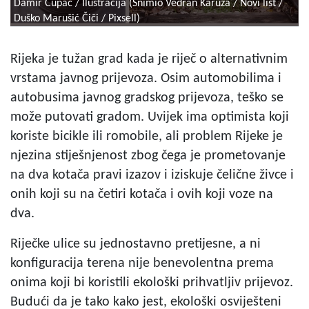
Damir Cupać / Ilustracija (Snimio Vedran Karuza / Novi list /
Duško Marušić Čiči / Pixsell)
Rijeka je tužan grad kada je riječ o alternativnim
vrstama javnog prijevoza. Osim automobilima i
autobusima javnog gradskog prijevoza, teško se
može putovati gradom. Uvijek ima optimista koji
koriste bicikle ili romobile, ali problem Rijeke je
njezina stiješnjenost zbog čega je prometovanje
na dva kotača pravi izazov i iziskuje čelične živce i
onih koji su na četiri kotača i ovih koji voze na
dva.
Riječke ulice su jednostavno pretijesne, a ni
konfiguracija terena nije benevolentna prema
onima koji bi koristili ekološki prihvatljiv prijevoz.
Budući da je tako kako jest, ekološki osviješteni