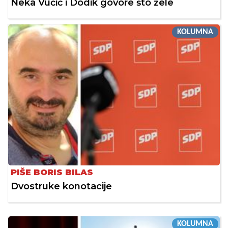
Neka Vučić i Dodik govore što žele
KOLUMNA
PIŠE BORIS BILAS
Dvostruke konotacije
KOLUMNA