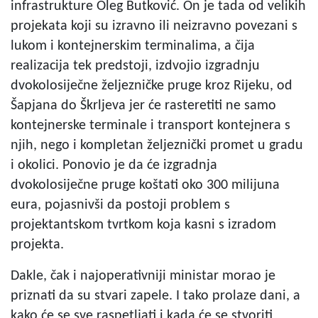
infrastrukture Oleg Butković. On je tada od velikih
projekata koji su izravno ili neizravno povezani s
lukom i kontejnerskim terminalima, a čija
realizacija tek predstoji, izdvojio izgradnju
dvokolosiječne željezničke pruge kroz Rijeku, od
Šapjana do Škrljeva jer će rasteretiti ne samo
kontejnerske terminale i transport kontejnera s
njih, nego i kompletan željeznički promet u gradu
i okolici. Ponovio je da će izgradnja
dvokolosiječne pruge koštati oko 300 milijuna
eura, pojasnivši da postoji problem s
projektantskom tvrtkom koja kasni s izradom
projekta.
Dakle, čak i najoperativniji ministar morao je
priznati da su stvari zapele. I tako prolaze dani, a
kako će se sve raspetljati i kada će se stvoriti