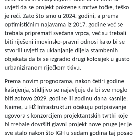
uvjeti da se projekt pokrene s mrtve točke, teško
je reći. Zato što smo u 2024. godini, a prema
optimističnim najavama iz 2017. godine već se
trebala pripremati svečana vrpca, već su trebali
biti riješeni imovinsko-pravni odnosi kako bi se
stvorili uvjeti za uklanjanje dijela stambenih
objekata da bi se izgradio drugi kolosijek u gusto
urbaniziranom riječkom tkivu.
Prema novim prognozama, nakon četiri godine
kašnjenja, stidljivo se najavljuje da bi sve moglo
biti gotovo 2029. godine ili godinu dana kasnije.
Naime, u HŽ Infrastrukturi očekuju potpisivanje
ugovora s konzorcijem projektantskih tvrtki koje
bi trebale dovršiti glavni projekt nove pruge jer je
sve stalo nakon što IGH u sedam godina taj posao