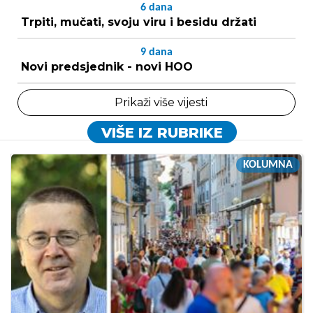
6
dana
Trpiti, mučati, svoju viru i besidu držati
9
dana
Novi predsjednik - novi HOO
Prikaži više vijesti
VIŠE IZ RUBRIKE
KOLUMNA