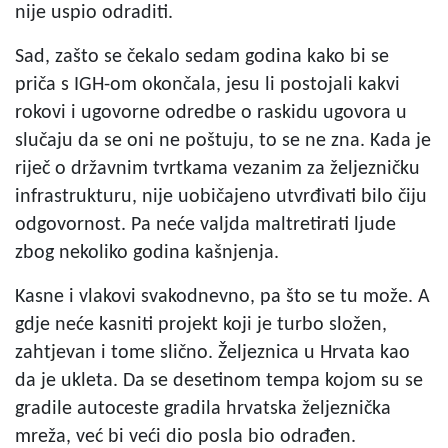
nije uspio odraditi.
Sad, zašto se čekalo sedam godina kako bi se
priča s IGH-om okončala, jesu li postojali kakvi
rokovi i ugovorne odredbe o raskidu ugovora u
slučaju da se oni ne poštuju, to se ne zna. Kada je
riječ o državnim tvrtkama vezanim za željezničku
infrastrukturu, nije uobičajeno utvrđivati bilo čiju
odgovornost. Pa neće valjda maltretirati ljude
zbog nekoliko godina kašnjenja.
Kasne i vlakovi svakodnevno, pa što se tu može. A
gdje neće kasniti projekt koji je turbo složen,
zahtjevan i tome slično. Željeznica u Hrvata kao
da je ukleta. Da se desetinom tempa kojom su se
gradile autoceste gradila hrvatska željeznička
mreža, već bi veći dio posla bio odrađen.