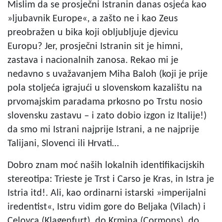
Mislim da se prosječni Istranin danas osjeća kao
»ljubavnik Europe«, a zašto ne i kao Zeus
preobražen u bika koji obljubljuje djevicu
Europu? Jer, prosječni Istranin sit je himni,
zastava i nacionalnih zanosa. Rekao mi je
nedavno s uvažavanjem Miha Baloh (koji je prije
pola stoljeća igrajući u slovenskom kazalištu na
prvomajskim paradama prkosno po Trstu nosio
slovensku zastavu – i zato dobio izgon iz Italije!)
da smo mi Istrani najprije Istrani, a ne najprije
Talijani, Slovenci ili Hrvati…
Dobro znam moć naših lokalnih identifikacijskih
stereotipa: Trieste je Trst i Carso je Kras, in Istra je
Istria itd!. Ali, kao ordinarni istarski »imperijalni
iredentist«, Istru vidim gore do Beljaka (Vilach) i
Celovca (Klagenfurt), do Krmina (Cormons), do