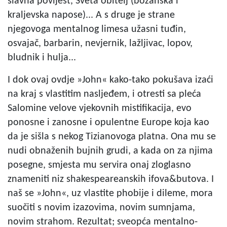
slavna povijest, Sveta obitelj (božanska i
kraljevska napose)... A s druge je strane
njegovoga mentalnog limesa užasni tuđin,
osvajač, barbarin, nevjernik, lažljivac, lopov,
bludnik i hulja...
I dok ovaj ovdje »John« kako-tako pokušava izaći
na kraj s vlastitim nasljeđem, i otresti sa pleća
Salomine velove vjekovnih mistifikacija, evo
ponosne i zanosne i opulentne Europe koja kao
da je sišla s nekog Tizianovoga platna. Ona mu se
nudi obnaženih bujnih grudi, a kada on za njima
posegne, smjesta mu servira onaj zloglasno
znameniti niz shakespeareanskih ifova&butova. I
naš se »John«, uz vlastite phobije i dileme, mora
suočiti s novim izazovima, novim sumnjama,
novim strahom. Rezultat; sveopća mentalno-