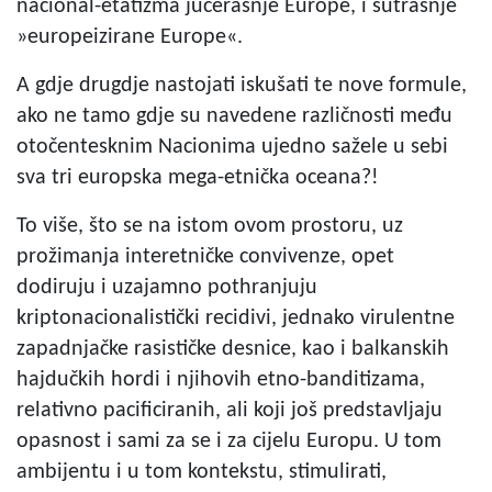
nacional-etatizma jučerašnje Europe, i sutrašnje
»europeizirane Europe«.
A gdje drugdje nastojati iskušati te nove formule,
ako ne tamo gdje su navedene različnosti među
otočentesknim Nacionima ujedno sažele u sebi
sva tri europska mega-etnička oceana?!
To više, što se na istom ovom prostoru, uz
prožimanja interetničke convivenze, opet
dodiruju i uzajamno pothranjuju
kriptonacionalistički recidivi, jednako virulentne
zapadnjačke rasističke desnice, kao i balkanskih
hajdučkih hordi i njihovih etno-banditizama,
relativno pacificiranih, ali koji još predstavljaju
opasnost i sami za se i za cijelu Europu. U tom
ambijentu i u tom kontekstu, stimulirati,