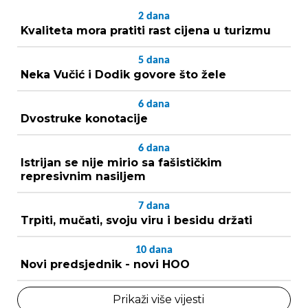
2
dana
Kvaliteta mora pratiti rast cijena u turizmu
5
dana
Neka Vučić i Dodik govore što žele
6
dana
Dvostruke konotacije
6
dana
Istrijan se nije mirio sa fašističkim
represivnim nasiljem
7
dana
Trpiti, mučati, svoju viru i besidu držati
10
dana
Novi predsjednik - novi HOO
Prikaži više vijesti