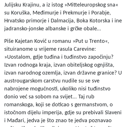
Julijsku Krajinu, a iz istog »Mitteleuropskog sna«
su Koruška, Međimurje i Prekmurje i Porabje,
Hrvatsko primorje i Dalmacija, Boka Kotorska i ine
jadransko-jonske albanske i grčke obale…
Piše Kajetan Kovič u romanu »Put u Trento«,
situiranome u vrijeme rasula Carevine:
»Uostalom, gdje tuđina i tuđinstvo započinju?
Izvan rodnoga kraja, izvan obiteljskog ognjišta,
izvan narodnog ozemlja, izvan državne granice? U
austrougarskom carstvu nudile su se sve
nabrojene mogućnosti, ukoliko nisi tuđinstvo
donio već sa sobom na svijet... Taj rub
romanskoga, koji se doticao s germanstvom, o
istočnom dijelu imperija, gdje su prebivali Slaveni
i Mađari, jedva je što znao te jedva poznavao