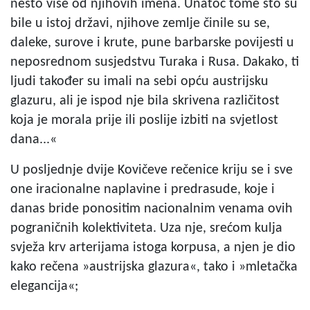
nešto više od njihovih imena. Unatoč tome što su
bile u istoj državi, njihove zemlje činile su se,
daleke, surove i krute, pune barbarske povijesti u
neposrednom susjedstvu Turaka i Rusa. Dakako, ti
ljudi također su imali na sebi opću austrijsku
glazuru, ali je ispod nje bila skrivena različitost
koja je morala prije ili poslije izbiti na svjetlost
dana...«
U posljednje dvije Kovičeve rečenice kriju se i sve
one iracionalne naplavine i predrasude, koje i
danas bride ponositim nacionalnim venama ovih
pograničnih kolektiviteta. Uza nje, srećom kulja
svježa krv arterijama istoga korpusa, a njen je dio
kako rečena »austrijska glazura«, tako i »mletačka
elegancija«;