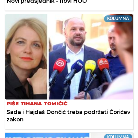
Novi predsjednik - novi HOO
KOLUMNA
PIŠE TIHANA TOMIČIĆ
Sada i Hajdaš Dončić treba podržati Ćorićev
zakon
KOLUMNA