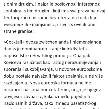
s onim drugim, i najprije poslovnog, interesnog
kontakta, s tim drugim - koji ima sva prava na ovaj
teritorij kao i mi sami, bez obzira na to da li je
»večinec« ili »manjšinec«, i živi li s ove ili one
strane granice!
»Cocktail« ovoga zwischenlanda i niemenslanda,
danas je dominantno stanje kolektiviteta -
napose Istre i Hrvatskog primorja. Ona pak
Kovičeva različnost kao razlog nerazumijevanja i
sporenja i sukobljavanja, u novome europskome
dobu postaje najvažniji faktor spajanja, a ne više
razdvajanja. Nova europska formula ne ide
nasuprot nacionalnom etatizmu, nego je njegov
povijesni »bypass«, kako između pojedinih
nacionalnih država, tako između pasatističkog