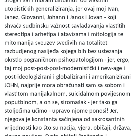
Stoga i sam moram ustuknuti od vlastitih
utopističkih generaliziranja, jer ovaj moj Ivan,
Janez, Giovanni, Johann i Janos i Jovan - koji
shvaća sudbinsku važnost savladavanja vlastitih
stereotipa i arhetipa i atavizama i mitologija te
mitomanija sveuzev svedivih na totalitet
razbudjenog nasljeđa kojega bih bez ustezanja
okrstio pograničnom psihopatologijom - jer, ergo,
taj moj post-post-post-modernistički i new-age i
post-ideologizirani i globalizirani i amerikanizirani
JOHN, najprije mora obračunati sam sa sobom i
vlastitom manijakalnom, suicidalnom povijesnom
poputbinom, a on se, siromašak - jer tako ga
stoljećima učimo - upravo njome ponosi! Jer,
njegova je konstanta sačinjena od sakrosantnih
vrijednosti kao što su nacija, vjera, običaji, država,