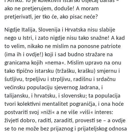
i Afriku. To je kolektivni istarski osjećaj danas –
ako ne pretjerujem, doduše! A moram
pretjerivati, jer tko će, ako pisac neće?
Nigdje Italija, Slovenija i Hrvatska nisu slabije
nego u Istri, i zato nigdje nisu tako snažne! A kad
to velim, nikako ne mislim na ponosne patriote
(ima ih i ovdje!) koji i sad budno stražare na
granicama kojih »nema«. Mislim upravo na onu
tako tipično istarsku (tržašku, krašku) smjernu i
šutljivu, trpeljivu i strpljivu, radišnu i srdačnu
većinsku populaciju sjevernog Jadrana, i
talijansku, i hrvatsku, i slovensku; ta populacija
tvori kolektivni mentalitet pograničja, i ona hoće
postvariti svoj »niži« a ne više »viši« interes:
živjeti dobro, raditi, zaraditi, provesti se – a ovdje
se to ne može bez prijaznog i prijateljskog odnosa