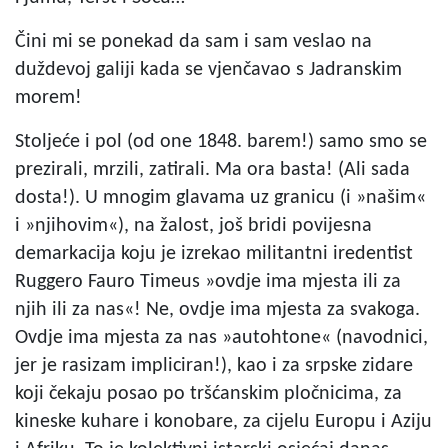
Čini mi se ponekad da sam i sam veslao na
duždevoj galiji kada se vjenčavao s Jadranskim
morem!
Stoljeće i pol (od one 1848. barem!) samo smo se
prezirali, mrzili, zatirali. Ma ora basta! (Ali sada
dosta!). U mnogim glavama uz granicu (i »našim«
i »njihovim«), na žalost, još bridi povijesna
demarkacija koju je izrekao militantni iredentist
Ruggero Fauro Timeus »ovdje ima mjesta ili za
njih ili za nas«! Ne, ovdje ima mjesta za svakoga.
Ovdje ima mjesta za nas »autohtone« (navodnici,
jer je rasizam impliciran!), kao i za srpske zidare
koji čekaju posao po tršćanskim pločnicima, za
kineske kuhare i konobare, za cijelu Europu i Aziju