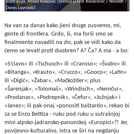
Ilustracija, Milan Rakovac (Snimio Davor Kovačević / Novosti /
Denis Lovrović)
Na van za danas kako jieni druge zuovemo, mi,
gente di frontiera. Grdo, ši, ma forši smo se
finalmiente navadili na zlo, pak se vidi kako da
ćemo se levati proti duobren? A? Ča? A ma - a bo:
»S’ciavo« ili »Tschusch« ili »Cransso«; »Švabo« ili
»Bitanga«, »Krauto«, »Crucco«, »Gnoco«; »Latin«
ili »Digić«, »Žabar«, »Mačkožder«; plus
»Šarenjak«, »Tolomaš«, »Windisch«, »Nemčur«,
»Prodanac«, »Podrepnik«, »Čefur«, »Južnjak« i
»Janez«; ili pak onaj »ponositi baštardo«, rekao bi
za se Enzo Bettiza - ruku pod ruku u sutrašnjoj
mini alpsko-jadransko-panonskoj »Europici«?! Jer,
povijesno-kulturalno, Istra se širi na negdanju