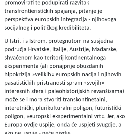
promovirati te podupirati razvitak
transfrontierističkih spajanja, pitanje je
perspektiva europskih integracija - njihovoga
socijalnog i političkog kredibiliteta.
U Istri, i s Istrom, protegnutom na susjedna
područja Hrvatske, Italije, Austrije, Mađarske,
shvaćenom kao teritorij kontinentalnoga
eksperimenta (ali ponajprije obuzdanih
hipokrizija »velikih« europskih nacija i njihovih
pasatističkih pristranosti spram »svojih«
interesnih sfera i paleohistorijskih revanšizama)
može se i mora stvoriti transkontinetalni,
interetnički, plurikulturalni poligon, futuristički
poligon, »europski eksperimentalni vrt«. Jer, ako
Europa ovdje uspije, onda će uspjeti svugdje, a
ako ne uspije - neće nigdje.