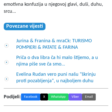
emotivna konfuzija u njegovoj glavi, duši, duhu,
srcu...
Povezane vijesti
Jurina & Franina & mraCk: TURISMO
POMPIERI & PATATE & FARINA
Priča o dva libra ča hi malo štijemo, a u
njima piše sve ča smo…
Evelina Rudan vero puni našu "škrinju
proti pozabljenja", u najboljem duhu
Podijeli:
Facebook
X
WhatsApp
Viber
Email