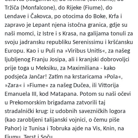
Tržiča (Monfalcone), do Rijeke (Fiume), do
Lendave i Čakovca, po otocima do Boke, Krfa i
zapravo je Lepant njena istočna granica, gdje su
naši momci, iz Istre i s Krasa, na galijama tonuli za
svoju jadransku republiku Serenissimu i kršćansku
Europu. Kao i u Puli na »Viribus Unitis«, za našeg
ljubljenog Franju Josipa, ali i kranjski dobrovoljci
prije toga u Meksiku, za Maximiliana - kako
podsjeća Jančar! Zatim na krstaricama »Pola«,
»Zara« i »Fiume« za našeg Dučea, ili Vittorija
Emanuela III, kod Matapana. Potom su naši očevi
u Prekomorskim brigadama zatvorili taj
stradalnički krug: iz udobnih savezničkih logora
(kao zarobljeni talijanski vojnici, o čemu piše
Pahor) iz Tunisa i Tobruka ajde na Vis, Knin, na
Fjumu, Terst i Soču…