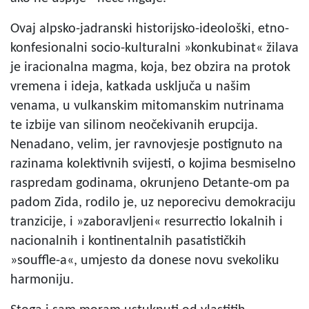
Ovaj alpsko-jadranski historijsko-ideološki, etno-
konfesionalni socio-kulturalni »konkubinat« žilava
je iracionalna magma, koja, bez obzira na protok
vremena i ideja, katkada usključa u našim
venama, u vulkanskim mitomanskim nutrinama
te izbije van silinom neočekivanih erupcija.
Nenadano, velim, jer ravnovjesje postignuto na
razinama kolektivnih svijesti, o kojima besmiselno
raspredam godinama, okrunjeno Detante-om pa
padom Zida, rodilo je, uz neporecivu demokraciju
tranzicije, i »zaboravljeni« resurrectio lokalnih i
nacionalnih i kontinentalnih pasatističkih
»souffle-a«, umjesto da donese novu svekoliku
harmoniju.