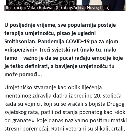
Ilustracija/Milan Rakovac (Pixabay/Arhiva Novog lista)
U
posljednje vrijeme, sve popularnija postaje
terapija umjetnošću, pisao je ugledni
Smithsonian. Pandemija COVID-19 pa za njom
»disperzivni« Treći svjetski rat (malo tu, malo
tamo – važno je da se puca) rađaju emocije koje
je teško definirati, a bavljenje umjetnošću tu
može pomoći...
Umjetničko stvaranje kao oblik liječenja
mentalnog zdravlja datira iz sredine 20. stoljeća
kada su vojnici, koji su se vraćali s bojišta Drugog
svjetskog rata, patili od stanja poznatog kao »šok
od granate«, koje danas nazivamo posttraumatski
stresni poremećaj. Ratni veterani su slikali, crtali,