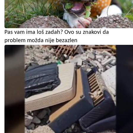
Pas vam ima loš zadah? Ovo su znakovi da
problem možda nije bezazlen