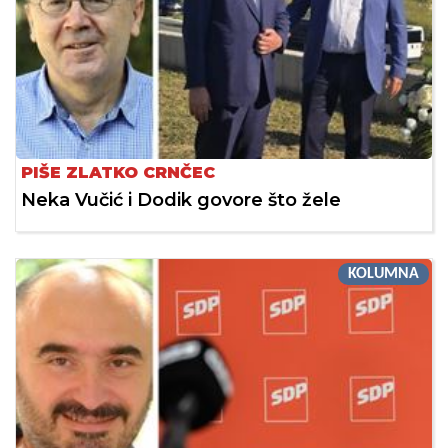
PIŠE ZLATKO CRNČEC
Neka Vučić i Dodik govore što žele
KOLUMNA