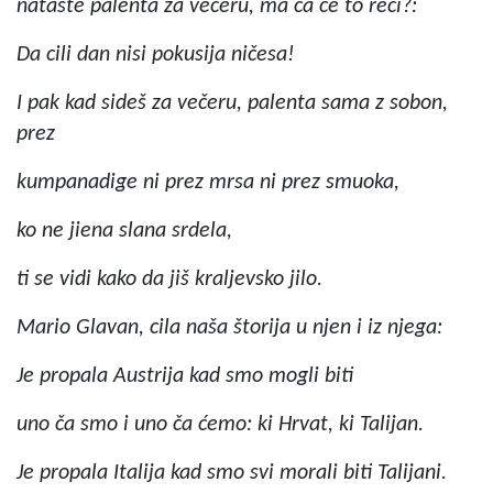
natašte palenta za večeru, ma ča će to reći?:
Da cili dan nisi pokusija ničesa!
I pak kad sideš za večeru, palenta sama z sobon,
prez
kumpanadige ni prez mrsa ni prez smuoka,
ko ne jiena slana srdela,
ti se vidi kako da jiš kraljevsko jilo.
Mario Glavan, cila naša štorija u njen i iz njega:
Je propala Austrija kad smo mogli biti
uno ča smo i uno ča ćemo: ki Hrvat, ki Talijan.
Je propala Italija kad smo svi morali biti Talijani.