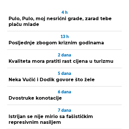
4
h
Pulo, Pulo, moj nesrićni grade, zarad tebe
plaču mlade
13
h
Posljednje zbogom kriznim godinama
2
dana
Kvaliteta mora pratiti rast cijena u turizmu
5
dana
Neka Vučić i Dodik govore što žele
6
dana
Dvostruke konotacije
7
dana
Istrijan se nije mirio sa fašističkim
represivnim nasiljem