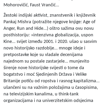
Mohorovičić, Faust Vrančić...
Žestoki indijski aktivist, znanstvenik i književnik
Pankaj Mishra (potražite njegove knjige: Age of
Anger, Run and Hide...) oštro sažima ovu novu
posthistoriju: »intenzivna globalizacija, uspon
Kine... svijet između 2001. i 2020. ušao u sasvim
novo historijsko razdoblje... mnoge ideje i
pretpostavke koje su vladale decenijama
najednom su postale zastarjele... munjevito
širenje nove historijske svijesti o tome da
bogatstvo i moć Sjedinjenih Država i Velike
Britanije potiču od ropstva i rasnog kapitalizma...
ušančeni su na važnim položajima u časopisima,
na televizijskim kanalima, u think-tank
organizacijama i na univerzitetskim odsjecima