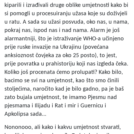
kiparili i izrađivali druge oblike umjetnosti kako bi
si pomogli u procesuiranju užasa koje su doživjeli
u ratu. A sada su užasi posvuda, oko nas, u nama,
pokraj nas, ispod nas i nad nama. Alarm je još
alarmantniji, što je istraživanje WHO-a učinjeno
prije ruske invazije na Ukrajinu (povećana
anksioznost čovjeka za oko 25 posto), to jest,
prije povratka u prahistoriju koji nas izgleda čeka.
Koliko još procenata ćemo prolupati? Kako bilo,
bacimo se svi na umjetnost, kao što smo činili
stoljećima, naročito kad je bilo gadno, pa je baš
zato bujala umjetnost, te imamo Pjesmu nad
pjesmama i Ilijadu i Rat i mir i Guernicu i
Apkolipsa sada...
Nononooo, ali kako i kakvu umjetnost stvarati,