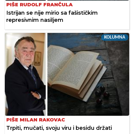
PIŠE RUDOLF FRANČULA
Istrijan se nije mirio sa fašističkim
represivnim nasiljem
KOLUMNA
PIŠE MILAN RAKOVAC
Trpiti, mučati, svoju viru i besidu držati