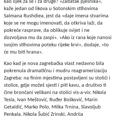
kao lijek za se i za druge? »Zadatak pjesnika«,
kaže jedan od likova u Sotonskim stihovima
Salmana Rushdiea, jest da »daje imena stvarima
koje se ne mogu imenovati, da otkriva laži, da
pokreće rasprave, da oblikuje svijet i ne
dozvoljava mu da zaspi«. »Ako iz rana koje nanosi
svojim stihovima poteku rijeke krvi«, dodaje, »to
će mu biti hrana«.
Kao kad je nova zagrebačka vlast nedavno bila
pokrenula dramatičnu i mudru reagramerizaciju
Zagreba: na finim mjestima postavljeni su stolići i
stolice, gdje možeš sjesti i piti kavu, a društvo ti
čine brončani velikani na stolici vis-a-vis: Nikola
Tesla, Ivan Meštović, Ruđer Bošković, Marin
Getaldić, Marko Polo, Milka Trnina, Slavoljub
Penkala, Nikola Šubić Zrinski, Andrija