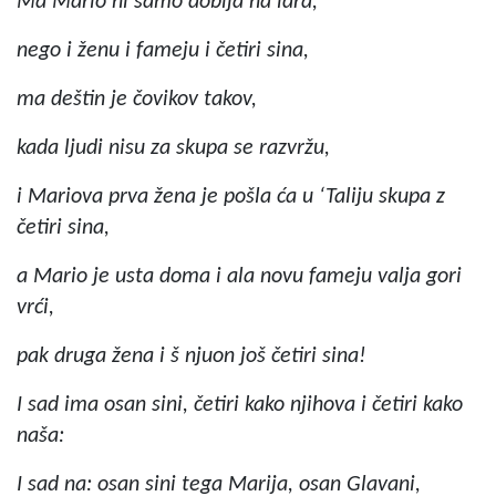
Ma Mario ni samo dobija na idra,
nego i ženu i fameju i četiri sina,
ma deštin je čovikov takov,
kada ljudi nisu za skupa se razvržu,
i Mariova prva žena je pošla ća u ‘Taliju skupa z
četiri sina,
a Mario je usta doma i ala novu fameju valja gori
vrći,
pak druga žena i š njuon još četiri sina!
I sad ima osan sini, četiri kako njihova i četiri kako
naša:
I sad na: osan sini tega Marija, osan Glavani,