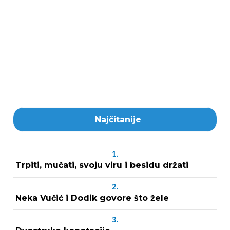
Najčitanije
1.
Trpiti, mučati, svoju viru i besidu držati
2.
Neka Vučić i Dodik govore što žele
3.