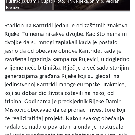
Ilustracija/Damir Cupać (Foto: HNK Rijeka/Snimio: Vedran
Karuza)
Stadion na Kantridi jedan je od zaštitnih znakova
Rijeke. Tu nema nikakve dvojbe. Kao što nema ni
dvojbe da su mnogi zaplakali kada je postalo
jasno da od obećane obnove Kantride, kada je
završena izgradnja kampa na Rujevici, u dogledno
vrijeme neće biti ništa. Riječ je o već sada starijim
generacijama građana Rijeke koji su gledali na
jedinstvenoj Kantridi mnoge europske utakmice,
koji su dobar dio života ostavili na nekoj od
tribina. Godinama je predsjednik Rijeke Damir
Mišković obećavao da će pronaći investitore koji
će realizirati taj projekt. Nakon svakog obećanja
rađala se nada u povratak, a onda je nastupalo