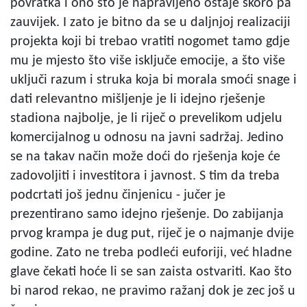
povratka i ono što je napravljeno ostaje skoro pa
zauvijek. I zato je bitno da se u daljnjoj realizaciji
projekta koji bi trebao vratiti nogomet tamo gdje
mu je mjesto što više isključe emocije, a što više
uključi razum i struka koja bi morala smoći snage i
dati relevantno mišljenje je li idejno rješenje
stadiona najbolje, je li riječ o prevelikom udjelu
komercijalnog u odnosu na javni sadržaj. Jedino
se na takav način može doći do rješenja koje će
zadovoljiti i investitora i javnost. S tim da treba
podcrtati još jednu činjenicu - jučer je
prezentirano samo idejno rješenje. Do zabijanja
prvog krampa je dug put, riječ je o najmanje dvije
godine. Zato ne treba podleći euforiji, već hladne
glave čekati hoće li se san zaista ostvariti. Kao što
bi narod rekao, ne pravimo ražanj dok je zec još u