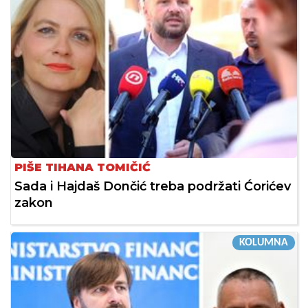
PIŠE TIHANA TOMIČIĆ
Sada i Hajdaš Dončić treba podržati Ćorićev
zakon
KOLUMNA