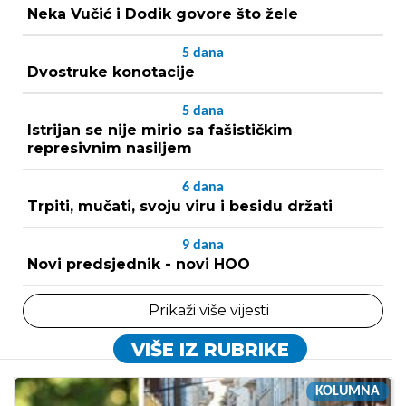
Neka Vučić i Dodik govore što žele
5
dana
Dvostruke konotacije
5
dana
Istrijan se nije mirio sa fašističkim
represivnim nasiljem
6
dana
Trpiti, mučati, svoju viru i besidu držati
9
dana
Novi predsjednik - novi HOO
Prikaži više vijesti
VIŠE IZ RUBRIKE
KOLUMNA