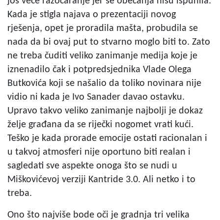
još veće razočaranje jer se obećanja nisu ispunila.
Kada je stigla najava o prezentaciji novog
rješenja, opet je proradila mašta, probudila se
nada da bi ovaj put to stvarno moglo biti to. Zato
ne treba čuditi veliko zanimanje medija koje je
iznenadilo čak i potpredsjednika Vlade Olega
Butkovića koji se našalio da toliko novinara nije
vidio ni kada je Ivo Sanader davao ostavku.
Upravo takvo veliko zanimanje najbolji je dokaz
želje građana da se riječki nogomet vrati kući.
Teško je kada prorade emocije ostati racionalan i
u takvoj atmosferi nije oportuno biti realan i
sagledati sve aspekte onoga što se nudi u
Miškovićevoj verziji Kantride 3.0. Ali netko i to
treba.
Ono što najviše bode oči je gradnja tri velika