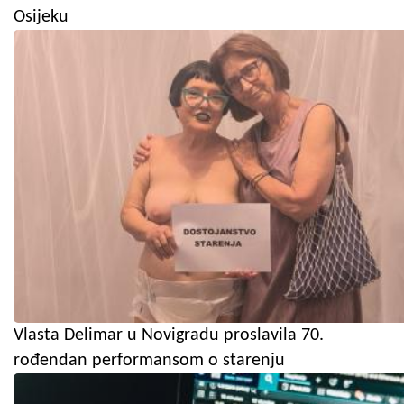
Osijeku
Vlasta Delimar u Novigradu proslavila 70.
rođendan performansom o starenju