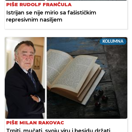
PIŠE RUDOLF FRANČULA
Istrijan se nije mirio sa fašističkim
represivnim nasiljem
KOLUMNA
PIŠE MILAN RAKOVAC
Trpiti, mučati, svoju viru i besidu držati