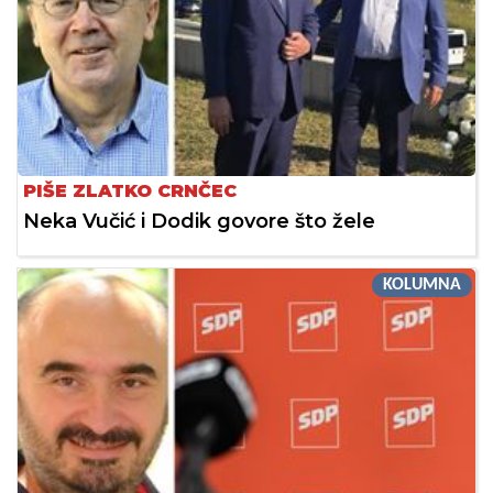
PIŠE ZLATKO CRNČEC
Neka Vučić i Dodik govore što žele
KOLUMNA