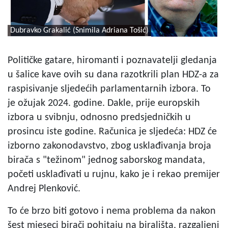
Dubravko Grakalić (Snimila Adriana Tošić)
Političke gatare, hiromanti i poznavatelji gledanja
u šalice kave ovih su dana razotkrili plan HDZ-a za
raspisivanje sljedećih parlamentarnih izbora. To
je ožujak 2024. godine. Dakle, prije europskih
izbora u svibnju, odnosno predsjedničkih u
prosincu iste godine. Računica je sljedeća: HDZ će
izborno zakonodavstvo, zbog usklađivanja broja
birača s "težinom" jednog saborskog mandata,
početi usklađivati u rujnu, kako je i rekao premijer
Andrej Plenković.
To će brzo biti gotovo i nema problema da nakon
šest mjeseci birači pohitaju na birališta, razgaljeni