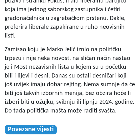
poziva i stranku Fokus, malu liberalnu partijicu
koja ima jednog saborskog zastupnika i četiri
gradonačelnika u zagrebačkom prstenu. Dakle,
preferira liberale zapakirane u ruho neovisnih
listi.
Zamisao koju je Marko Jelić iznio na političku
trpezu i nije neka novost, na sličan način nastao
je i Most nezavisnih lista u kojem su u početku
bili i lijevi i desni. Danas su ostali desničari koji
još uvijek imaju dobar rejting. Nema sumnje da će
biti još takvih izbornih menija, bez obzira hoće li
izbori biti u ožujku, svibnju ili lipnju 2024. godine.
Do tada politička mašta može raditi svašta.
Povezane vijesti