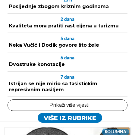
13
h
Posljednje zbogom kriznim godinama
2
dana
Kvaliteta mora pratiti rast cijena u turizmu
5
dana
Neka Vučić i Dodik govore što žele
6
dana
Dvostruke konotacije
7
dana
Istrijan se nije mirio sa fašističkim
represivnim nasiljem
Prikaži više vijesti
VIŠE IZ RUBRIKE
KOLUMNA