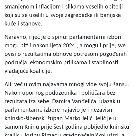
smanjenom inflacijom i slikama veselih obitelji
koji su se uselili u svoje zagrebačke ili banijske
kuće i stanove.
Naravno, riječ je o spinu; parlamentarni izbori
mogu biti i nakon ljeta 2024., a mogu i prije; sve
ovisi o rezultatima obnove potresom pogođenih
područja, ekonomskim prilikama i stabilnosti
vladajuće koalicije.
Ali, već u ovim najavama mnogi vide svoju šansu.
Nakon upornog poduzetnika i političara bez
rezultata iza sebe, Damira Vanđelića, ulazak u
parlamentarne izbore najavio je i nezavisni
kninsko-šibenski župan Marko Jelić. Jelić je u
samom Kninu prije šest godina pobijedio kninsku
kraljicu Josipu Rimac u gradonačelničkoj utrci, a