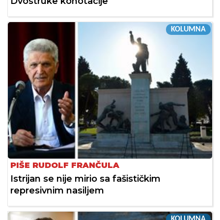
Dvostruke konotacije
KOLUMNA
PIŠE RUDOLF FRANČULA
Istrijan se nije mirio sa fašističkim
represivnim nasiljem
KOLUMNA