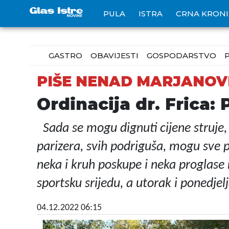
PULA
ISTRA
CRNA KRON
GASTRO
OBAVIJESTI
GOSPODARSTVO
PIŠE NENAD MARJANOV
Ordinacija dr. Frica:
Sada se mogu dignuti cijene struje, v
parizera, svih podriguša, mogu sve po
neka i kruh poskupe i neka proglase 
sportsku srijedu, a utorak i ponedjel
04.12.2022 06:15