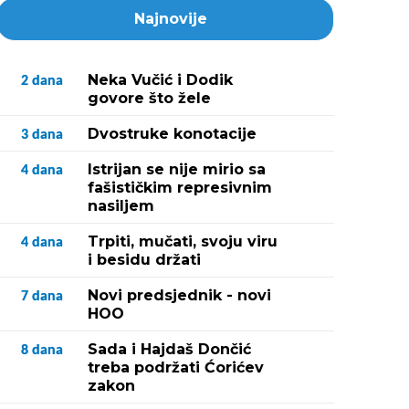
Najnovije
Neka Vučić i Dodik
2
dana
govore što žele
Dvostruke konotacije
3
dana
Istrijan se nije mirio sa
4
dana
fašističkim represivnim
nasiljem
Trpiti, mučati, svoju viru
4
dana
i besidu držati
Novi predsjednik - novi
7
dana
HOO
Sada i Hajdaš Dončić
8
dana
treba podržati Ćorićev
zakon