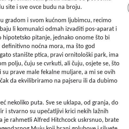
u site i sve ovce budu na broju.
aju gradom i svom kućnom ljubimcu, recimo
baju li komunalci odmah izvaditi pos-aparat i
o hipotetsko pitanje, jednako onome što bi
su definitivno noćna mora, ma što god
gato stanište ptica, pravi ornitološki park, ima
 polju, čuju se cvrkuti, ali čuju, osjete se, što
ini su prave male fekalne muljare, a mi se ovih
čak da ekvilibriramo na pajseru ili da dubimo
eć nekoliko puta. Sve se uklapa, od granja, do
 i stvarno su upečatljivi krici nekih lažnih
da je rahmetli Alfred Hitchcock uskrsnuo, brate
legendarnog Muju koji hrani golubove i siluete