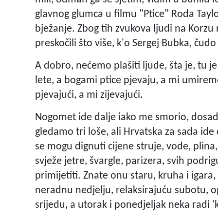
glavnog glumca u filmu "Ptice" Roda Taylor
bježanje. Zbog tih zvukova ljudi na Korzu
preskočili što više, k'o Sergej Bubka, čudo
A dobro, nećemo plašiti ljude, šta je, tu je
lete, a bogami ptice pjevaju, a mi umirem
pjevajući, a mi zijevajući.
Nogomet ide dalje iako me smorio, dosad
gledamo tri loše, ali Hrvatska za sada ide 
se mogu dignuti cijene struje, vode, plina,
svježe jetre, švargle, parizera, svih podri
primijetiti. Znate onu staru, kruha i igara
neradnu nedjelju, relaksirajuću subotu, op
srijedu, a utorak i ponedjeljak neka radi '