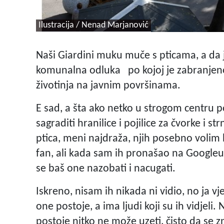
Ilustracija / Nenad Marjanović
Naši Giardini muku muče s pticama, a da
komunalna odluka po kojoj je zabranjeno 
životinja na javnim površinama.
E sad, a šta ako netko u strogom centru p
sagraditi hranilice i pojilice za čvorke i s
ptica, meni najdraža, njih posebno volim 
fan, ali kada sam ih pronašao na Google
se baš one nazobati i nacugati.
Iskreno, nisam ih nikada ni vidio, no ja vj
one postoje, a ima ljudi koji su ih vidjeli. 
postoje nitko ne može uzeti, čisto da se