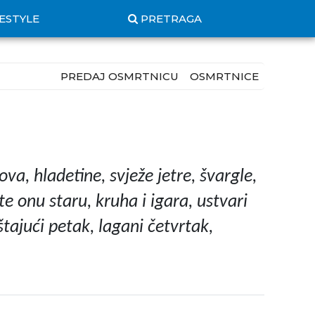
FESTYLE
PRETRAGA
PREDAJ OSMRTNICU
OSMRTNICE
va, hladetine, svježe jetre, švargle,
te onu staru, kruha i igara, ustvari
tajući petak, lagani četvrtak,