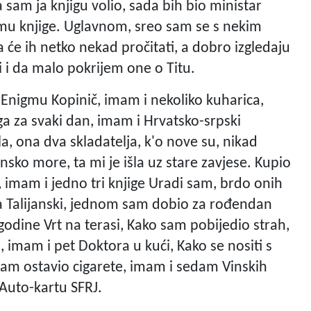
da sam ja knjigu volio, sada bih bio ministar
ajmu knjige. Uglavnom, sreo sam se s nekim
a će ih netko nekad pročitati, a dobro izgledaju
 i da malo pokrijem one o Titu.
 i Enigmu Kopinič, imam i nekoliko kuharica,
Joga za svaki dan, imam i Hrvatsko-srpski
la, ona dva skladatelja, k'o nove su, nikad
sko more, ta mi je išla uz stare zavjese. Kupio
 imam i jedno tri knjige Uradi sam, brdo onih
pa Talijanski, jednom sam dobio za rođendan
godine Vrt na terasi, Kako sam pobijedio strah,
, imam i pet Doktora u kući, Kako se nositi s
am ostavio cigarete, imam i sedam Vinskih
 Auto-kartu SFRJ.