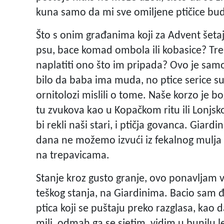
kuna samo da mi sve omiljene ptičice bud
Što s onim građanima koji za Advent šet
psu, bace komad ombola ili kobasice? Tre
naplatiti ono što im pripada? Ovo je sam
bilo da baba ima muda, no ptice serice 
ornitolozi mislili o tome. Naše korzo je bo
tu zvukova kao u Kopačkom ritu ili Lonjskom
bi rekli naši stari, i ptičja govanca. Giard
dana ne možemo izvući iz fekalnog mulja 
na trepavicama.
Stanje kroz gusto granje, ovo ponavljam v
teškog stanja, na Giardinima. Bacio sam đir
ptica koji se puštaju preko razglasa, kao 
mili, odmah ga se sjetim, vidim u bunilu 