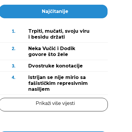
Najčitanije
Trpiti, mučati, svoju viru
1.
i besidu držati
Neka Vučić i Dodik
2.
govore što žele
Dvostruke konotacije
3.
Istrijan se nije mirio sa
4.
fašističkim represivnim
nasiljem
Prikaži više vijesti