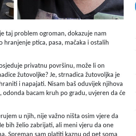
 je taj problem ogroman, dokazuje nam
hranjenje ptica, pasa, mačaka i ostalih
osjeduje privatnu površinu, može li on
trnadice žutovoljke? Je, strnadica žutovoljka je
hraniti i napajati. Nisam baš oduvijek njihova
u, odonda bacam kruh po gradu, uvjeren da će
erujem u njih, nije važno ništa osim vjere da
Ne bih želio zabrijati, ali meni vjeru da one
 zna. Spreman sam platiti kaznu od pet soma