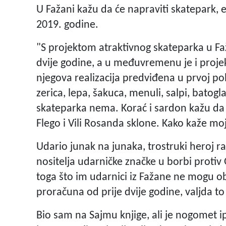
U Fažani kažu da će napraviti skatepark, e
2019. godine.
"S projektom atraktivnog skateparka u Fa
dvije godine, a u međuvremenu je i proje
njegova realizacija predviđena u prvoj pol
zerica, lepa, šakuca, menuli, salpi, batogla
skateparka nema. Korać i sardon kažu da će
Flego i Vili Rosanda sklone. Kako kaže m
Udario junak na junaka, trostruki heroj r
nositelja udarničke značke u borbi protiv G
toga što im udarnici iz Fažane ne mogu obe
proračuna od prije dvije godine, valjda t
Bio sam na Sajmu knjige, ali je nogomet i