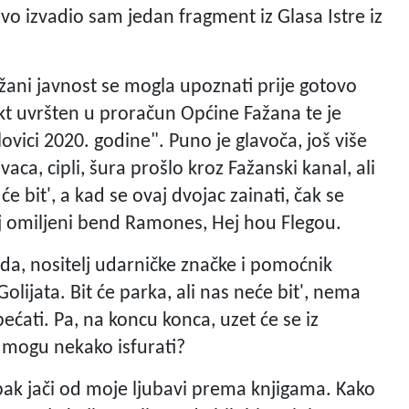
vo izvadio sam jedan fragment iz Glasa Istre iz
žani javnost se mogla upoznati prije gotovo
kt uvršten u proračun Općine Fažana te je
ovici 2020. godine". Puno je glavoča, još više
vaca, cipli, šura prošlo kroz Fažanski kanal, ali
 bit', a kad se ovaj dvojac zainati, čak se
oj omiljeni bend Ramones, Hej hou Flegou.
ada, nositelj udarničke značke i pomoćnik
olijata. Bit će parka, ali nas neće bit', nema
ćati. Pa, na koncu konca, uzet će se iz
o mogu nekako isfurati?
pak jači od moje ljubavi prema knjigama. Kako