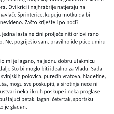
a. Ovi krici i najhrabrije natjeraju na
 navlače šprinterice, kupuju motku da bi
 neviđeno. Zašto kriješte i po noći?
, jedna lasta ne čini proljeće niti orlovi rano
o. Ne, pogriješio sam, pravilno ide ptice umiru
io mi je lagano, na jednu dobru utakmicu
dalje što bi moglo biti idealno za Vladu. Sada
 svinjskih polovica, purećih vratova, hladetine,
guša, mogu sve poskupiti, a sirotinja neće ni
, ustvari neka i kruh poskupe i neka proglase
uštajući petak, lagani četvrtak, sportsku
ko je gladan.