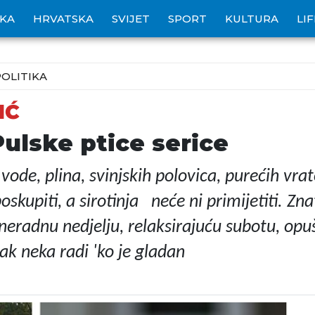
IKA
HRVATSKA
SVIJET
SPORT
KULTURA
LI
POLITIKA
IĆ
 Pulske ptice serice
ode, plina, svinjskih polovica, purećih vrato
skupiti, a sirotinja neće ni primijetiti. Zna
neradnu nedjelju, relaksirajuću subotu, opuš
jak neka radi 'ko je gladan