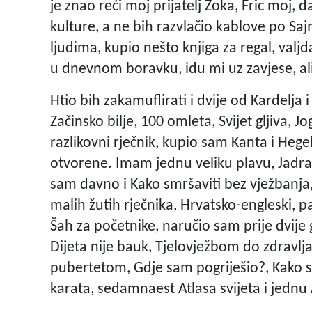
je znao reći moj prijatelj Zoka, Fric moj, 
kulture, a ne bih razvlačio kablove po S
ljudima, kupio nešto knjiga za regal, valjd
u dnevnom boravku, idu mi uz zavjese, ali
Htio bih zakamuflirati i dvije od Kardelja
Začinsko bilje, 100 omleta, Svijet gljiva, 
razlikovni rječnik, kupio sam Kanta i Hege
otvorene. Imam jednu veliku plavu, Jadran
sam davno i Kako smršaviti bez vježbanja,
malih žutih rječnika, Hrvatsko-engleski, 
Šah za početnike, naručio sam prije dvije 
Dijeta nije bauk, Tjelovježbom do zdravlja
pubertetom, Gdje sam pogriješio?, Kako s
karata, sedamnaest Atlasa svijeta i jednu