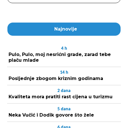
Najnovije
4
h
Pulo, Pulo, moj nesrićni grade, zarad tebe
plaču mlade
14
h
Posljednje zbogom kriznim godinama
2
dana
Kvaliteta mora pratiti rast cijena u turizmu
5
dana
Neka Vučić i Dodik govore što žele
6
dana