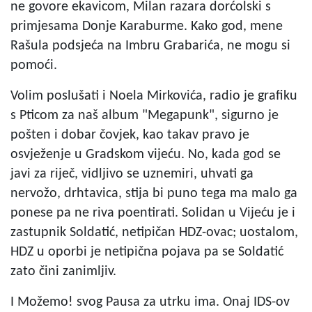
ne govore ekavicom, Milan razara dorćolski s
primjesama Donje Karaburme. Kako god, mene
Rašula podsjeća na Imbru Grabarića, ne mogu si
pomoći.
Volim poslušati i Noela Mirkovića, radio je grafiku
s Pticom za naš album "Megapunk", sigurno je
pošten i dobar čovjek, kao takav pravo je
osvježenje u Gradskom vijeću. No, kada god se
javi za riječ, vidljivo se uznemiri, uhvati ga
nervožo, drhtavica, stija bi puno tega ma malo ga
ponese pa ne riva poentirati. Solidan u Vijeću je i
zastupnik Soldatić, netipičan HDZ-ovac; uostalom,
HDZ u oporbi je netipična pojava pa se Soldatić
zato čini zanimljiv.
I Možemo! svog Pausa za utrku ima. Onaj IDS-ov