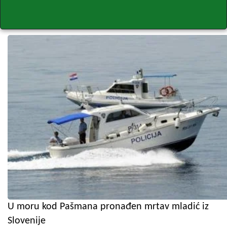
U moru kod Pašmana pronađen mrtav mladić iz
Slovenije