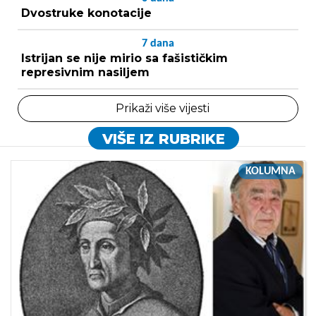
Dvostruke konotacije
7
dana
Istrijan se nije mirio sa fašističkim
represivnim nasiljem
Prikaži više vijesti
VIŠE IZ RUBRIKE
KOLUMNA