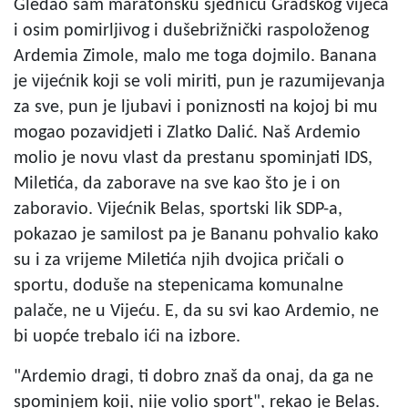
Gledao sam maratonsku sjednicu Gradskog vijeća
i osim pomirljivog i dušebrižnički raspoloženog
Ardemia Zimole, malo me toga dojmilo. Banana
je vijećnik koji se voli miriti, pun je razumijevanja
za sve, pun je ljubavi i poniznosti na kojoj bi mu
mogao pozavidjeti i Zlatko Dalić. Naš Ardemio
molio je novu vlast da prestanu spominjati IDS,
Miletića, da zaborave na sve kao što je i on
zaboravio. Vijećnik Belas, sportski lik SDP-a,
pokazao je samilost pa je Bananu pohvalio kako
su i za vrijeme Miletića njih dvojica pričali o
sportu, doduše na stepenicama komunalne
palače, ne u Vijeću. E, da su svi kao Ardemio, ne
bi uopće trebalo ići na izbore.
"Ardemio dragi, ti dobro znaš da onaj, da ga ne
spominjem koji, nije volio sport", rekao je Belas.