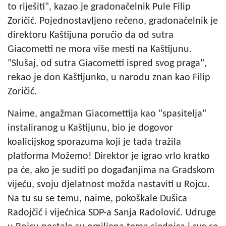
to riješiti", kazao je gradonačelnik Pule Filip
Zoričić. Pojednostavljeno rečeno, gradonačelnik je
direktoru Kaštijuna poručio da od sutra
Giacometti ne mora više mesti na Kaštijunu.
"Slušaj, od sutra Giacometti ispred svog praga",
rekao je don Kaštijunko, u narodu znan kao Filip
Zoričić.
Naime, angažman Giacomettija kao "spasitelja"
instaliranog u Kaštijunu, bio je dogovor
koalicijskog sporazuma koji je tada tražila
platforma Možemo! Direktor je igrao vrlo kratko
pa će, ako je suditi po događanjima na Gradskom
vijeću, svoju djelatnost možda nastaviti u Rojcu.
Na tu su se temu, naime, pokoškale Dušica
Radojčić i vijećnica SDP-a Sanja Radolović. Udruge