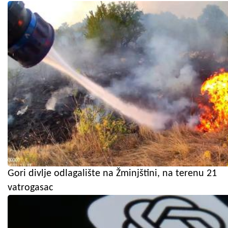
Gori divlje odlagalište na Žminjštini, na terenu 21
vatrogasac