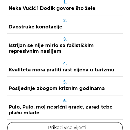
1.
Neka Vučić i Dodik govore što žele
2.
Dvostruke konotacije
3.
Istrijan se nije mirio sa fašističkim
represivnim nasiljem
4.
Kvaliteta mora pratiti rast cijena u turizmu
5.
Posljednje zbogom kriznim godinama
6.
Pulo, Pulo, moj nesrićni grade, zarad tebe
plaču mlade
Prikaži više vijesti