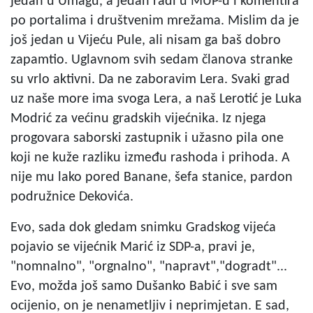
jedan u Umagu, a jedan radi u MUP-u i komentira
po portalima i društvenim mrežama. Mislim da je
još jedan u Vijeću Pule, ali nisam ga baš dobro
zapamtio. Uglavnom svih sedam članova stranke
su vrlo aktivni. Da ne zaboravim Lera. Svaki grad
uz naše more ima svoga Lera, a naš Lerotić je Luka
Modrić za većinu gradskih vijećnika. Iz njega
progovara saborski zastupnik i užasno pila one
koji ne kuže razliku između rashoda i prihoda. A
nije mu lako pored Banane, šefa stanice, pardon
podružnice Dekovića.
Evo, sada dok gledam snimku Gradskog vijeća
pojavio se vijećnik Marić iz SDP-a, pravi je,
"nomnalno", "orgnalno", "napravt","dogradt"...
Evo, možda još samo Dušanko Babić i sve sam
ocijenio, on je nenametljiv i neprimjetan. E sad,