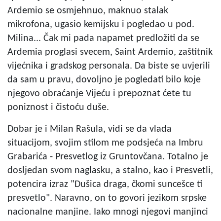
Ardemio se osmjehnuo, maknuo stalak
mikrofona, ugasio kemijsku i pogledao u pod.
Milina... Čak mi pada napamet predložiti da se
Ardemia proglasi svecem, Saint Ardemio, zaštitnik
vijećnika i gradskog personala. Da biste se uvjerili
da sam u pravu, dovoljno je pogledati bilo koje
njegovo obraćanje Vijeću i prepoznat ćete tu
poniznost i čistoću duše.
Dobar je i Milan Rašula, vidi se da vlada
situacijom, svojim stilom me podsjeća na Imbru
Grabarića - Presvetlog iz Gruntovčana. Totalno je
dosljedan svom naglasku, a stalno, kao i Presvetli,
potencira izraz "Dušica draga, čkomi suncešce ti
presvetlo". Naravno, on to govori jezikom srpske
nacionalne manjine. Iako mnogi njegovi manjinci