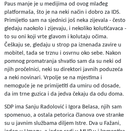
Paus manje je u medijima od ovog mlađeg
platformaša, što je na neki način i dobro za IDS.
Primijetio sam na sjednici još neka zijevala - često
gledaju naokolo i zijevaju, i nekoliko kolutićavaca -
to su oni koji vrte glavom i kolutaju očima.
Češkaju se, gledaju u strop pa iznenada zavire u
mobitel, tada se trznu i osvrnu oko sebe. Nakon
pomnog promatranja shvatio sam da su neki od
njih pročelnici, neki su direktori javnih poduzeća
a neki novinari. Vrpolje se na mjestima i
nemoguće je ne primijetiti da umiru od dosade,
da im trne guzica i da jedva čekaju da odu doma.
SDP ima Sanju Radolović i Igora Belasa, njih sam
spomenuo, a ostala petorica članova ove stranke
su u javnim službama diljem Istre. Dva u Fažani,