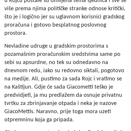
u Rojcu postale su omiljena tema sjednica i sve se
više prema njima političke stranke odnose kritički,
što je i logično jer su uglavnom korisnici gradskog
proračuna i gotovo besplatnog poslovnog
prostora.
Nevladine udruge u gradskim prostorima s
pozamašnim proračunskim sredstvima same po
sebi su apsurdne, no tek su odnedavno na
dnevnom redu, iako su redovno siktali, pogotovo
na medije. Ali, pustimo za sada Rojc i vratimo se
na Kaštijun. Gdje će sada Giacometti teško je
predvidjeti, ja mu predlažem da osnuje privatnu
tvrtku za zbrinjavanje otpada i neka je nazove
GiacoMettis. Naravno, prije toga mora uzeti
otpremninu koja ga pripada.