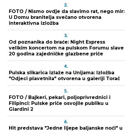
2.
FOTO / Nismo ovdje da slavimo rat, nego mir:
U Domu branitelja svečano otvorena
interaktivna izložba
3.
Od poznanika do braće: Night Express
velikim koncertom na pulskom Forumu slave
20 godina zajedničke glazbene priče
4.
Pulska slikarica izlaže na Unijama: Izložba
"Odjeci plavetnila" otvorena u galeriji Torač
5.
FOTO / Bajkeri, pekari, poljoprivrednici i
Filipinci: Pulske priče osvojile publiku u
Giardini 2
6.
Hit predstava "Jedne lijepe baljanske noći" u