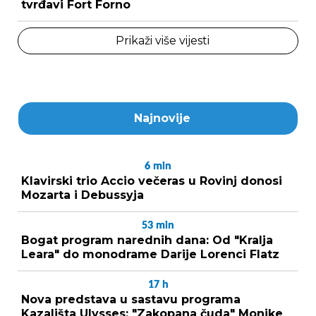
tvrđavi Fort Forno
Prikaži više vijesti
Najnovije
6
min
Klavirski trio Accio večeras u Rovinj donosi
Mozarta i Debussyja
53
min
Bogat program narednih dana: Od "Kralja
Leara" do monodrame Darije Lorenci Flatz
17
h
Nova predstava u sastavu programa
Kazališta Ulysses: "Zakopana čuda" Monike