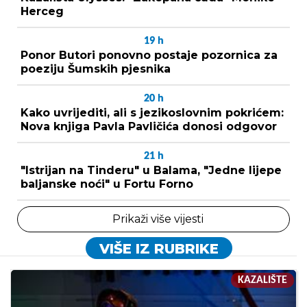
Herceg
19
h
Ponor Butori ponovno postaje pozornica za
poeziju Šumskih pjesnika
20
h
Kako uvrijediti, ali s jezikoslovnim pokrićem:
Nova knjiga Pavla Pavličića donosi odgovor
21
h
"Istrijan na Tinderu" u Balama, "Jedne lijepe
baljanske noći" u Fortu Forno
Prikaži više vijesti
VIŠE IZ RUBRIKE
KAZALIŠTE