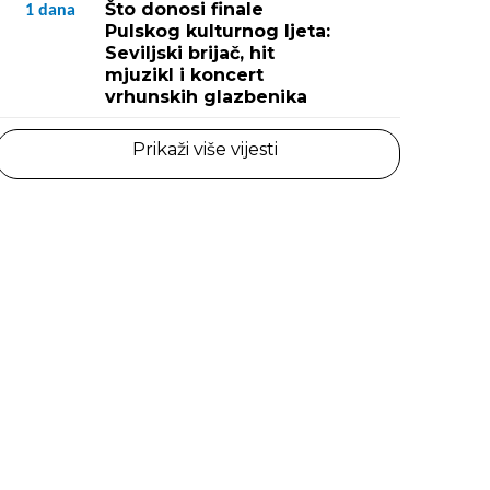
Što donosi finale
1
dana
Pulskog kulturnog ljeta:
Seviljski brijač, hit
mjuzikl i koncert
vrhunskih glazbenika
Prikaži više vijesti