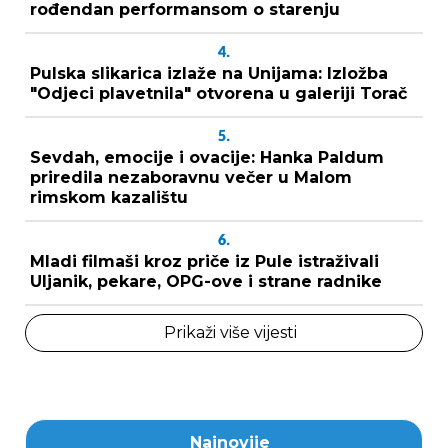
rođendan performansom o starenju
4.
Pulska slikarica izlaže na Unijama: Izložba
"Odjeci plavetnila" otvorena u galeriji Torač
5.
Sevdah, emocije i ovacije: Hanka Paldum
priredila nezaboravnu večer u Malom
rimskom kazalištu
6.
Mladi filmaši kroz priče iz Pule istraživali
Uljanik, pekare, OPG-ove i strane radnike
Prikaži više vijesti
Najnovije