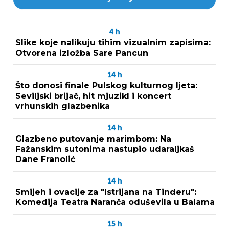
4
h
Slike koje nalikuju tihim vizualnim zapisima:
Otvorena izložba Sare Pancun
14
h
Što donosi finale Pulskog kulturnog ljeta:
Seviljski brijač, hit mjuzikl i koncert
vrhunskih glazbenika
14
h
Glazbeno putovanje marimbom: Na
Fažanskim sutonima nastupio udaraljkaš
Dane Franolić
14
h
Smijeh i ovacije za "Istrijana na Tinderu":
Komedija Teatra Naranča oduševila u Balama
15
h