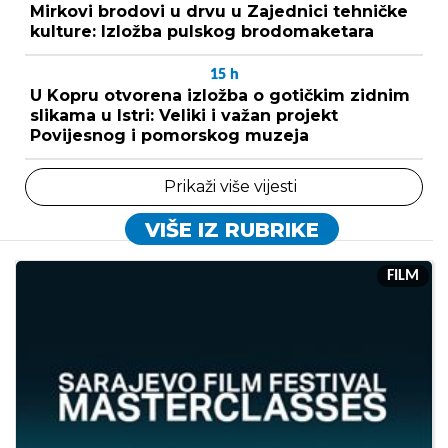
Mirkovi brodovi u drvu u Zajednici tehničke
kulture: Izložba pulskog brodomaketara
15
h
U Kopru otvorena izložba o gotičkim zidnim
slikama u Istri: Veliki i važan projekt
Povijesnog i pomorskog muzeja
Prikaži više vijesti
VIŠE IZ RUBRIKE
FILM