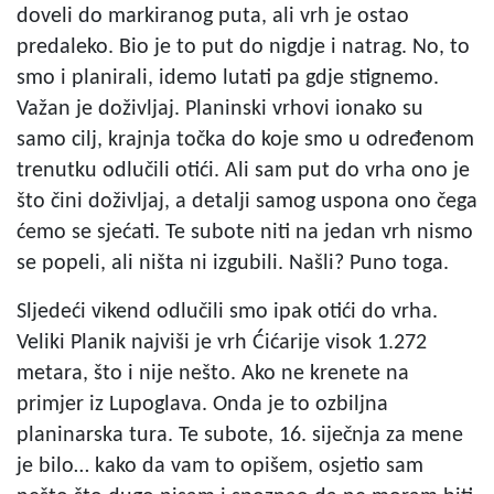
doveli do markiranog puta, ali vrh je ostao
predaleko. Bio je to put do nigdje i natrag. No, to
smo i planirali, idemo lutati pa gdje stignemo.
Važan je doživljaj. Planinski vrhovi ionako su
samo cilj, krajnja točka do koje smo u određenom
trenutku odlučili otići. Ali sam put do vrha ono je
što čini doživljaj, a detalji samog uspona ono čega
ćemo se sjećati. Te subote niti na jedan vrh nismo
se popeli, ali ništa ni izgubili. Našli? Puno toga.
Sljedeći vikend odlučili smo ipak otići do vrha.
Veliki Planik najviši je vrh Ćićarije visok 1.272
metara, što i nije nešto. Ako ne krenete na
primjer iz Lupoglava. Onda je to ozbiljna
planinarska tura. Te subote, 16. siječnja za mene
je bilo… kako da vam to opišem, osjetio sam