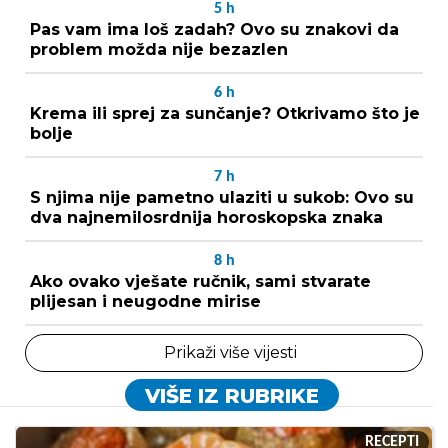
5
h
Pas vam ima loš zadah? Ovo su znakovi da
problem možda nije bezazlen
6
h
Krema ili sprej za sunčanje? Otkrivamo što je
bolje
7
h
S njima nije pametno ulaziti u sukob: Ovo su
dva najnemilosrdnija horoskopska znaka
8
h
Ako ovako vješate ručnik, sami stvarate
plijesan i neugodne mirise
Prikaži više vijesti
VIŠE IZ RUBRIKE
RECEPTI