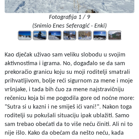
Fotografija 1 / 9
(Snimio Enes Seferagić - Enki)
Kao dječak uživao sam veliku slobodu u svojim
aktivnostima i igrama. No, događalo se da sam
prekoračio granicu koju su moji roditelji smatrali
prihvatljivom, bolje reći sigurnom za mene i moje
vršnjake, i tada bih čuo za mene najstravičniju
rečenicu koja bi me pogodila gore od noćne more:
"Sutra si u kazni i ne smiješ ići vani!". Nakon toga
roditelji su pokušali situaciju ipak ublažiti. Samo
sam trebao obećati da to više neću činiti. Ali ni to
nije išlo. Kako da obećam da nešto neću, kada