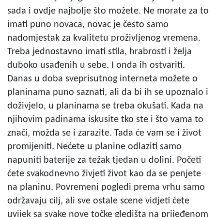
sada i ovdje najbolje što možete. Ne morate za to
imati puno novaca, novac je često samo
nadomjestak za kvalitetu proživljenog vremena.
Treba jednostavno imati stila, hrabrosti i želja
duboko usađenih u sebe. I onda ih ostvariti.
Danas u doba sveprisutnog interneta možete o
planinama puno saznati, ali da bi ih se upoznalo i
doživjelo, u planinama se treba okušati. Kada na
njihovim padinama iskusite tko ste i što vama to
znači, možda se i zarazite. Tada će vam se i život
promijeniti. Nećete u planine odlaziti samo
napuniti baterije za težak tjedan u dolini. Početi
ćete svakodnevno živjeti život kao da se penjete
na planinu. Povremeni pogledi prema vrhu samo
održavaju cilj, ali sve ostale scene vidjeti ćete
uvijek sa svake nove točke gledišta na prijeđenom