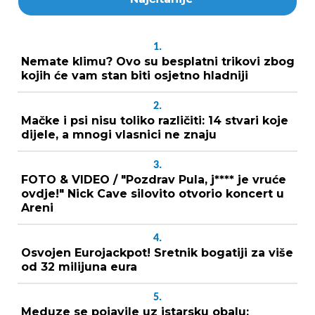
1.
Nemate klimu? Ovo su besplatni trikovi zbog
kojih će vam stan biti osjetno hladniji
2.
Mačke i psi nisu toliko različiti: 14 stvari koje
dijele, a mnogi vlasnici ne znaju
3.
FOTO & VIDEO / "Pozdrav Pula, j**** je vruće
ovdje!" Nick Cave silovito otvorio koncert u
Areni
4.
Osvojen Eurojackpot! Sretnik bogatiji za više
od 32 milijuna eura
5.
Meduze se pojavile uz istarsku obalu: