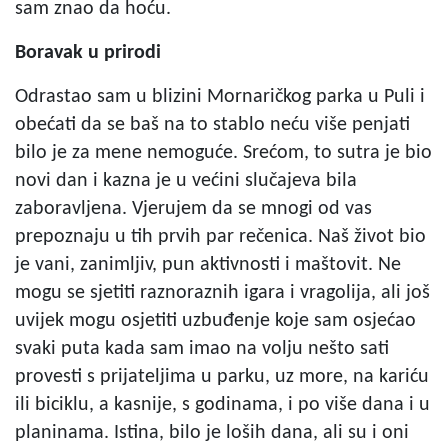
sam znao da hoću.
Boravak u prirodi
Odrastao sam u blizini Mornaričkog parka u Puli i
obećati da se baš na to stablo neću više penjati
bilo je za mene nemoguće. Srećom, to sutra je bio
novi dan i kazna je u većini slučajeva bila
zaboravljena. Vjerujem da se mnogi od vas
prepoznaju u tih prvih par rečenica. Naš život bio
je vani, zanimljiv, pun aktivnosti i maštovit. Ne
mogu se sjetiti raznoraznih igara i vragolija, ali još
uvijek mogu osjetiti uzbuđenje koje sam osjećao
svaki puta kada sam imao na volju nešto sati
provesti s prijateljima u parku, uz more, na kariću
ili biciklu, a kasnije, s godinama, i po više dana i u
planinama. Istina, bilo je loših dana, ali su i oni