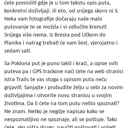
ćete pomisliti gdje je u tom tekstu opis puta,
konkretni doživljaji, ili eto, od snijega skoro ni S.
Neka vam fotografije dočaraju naše malo
putovanje te se možda i vi odlučite krenuti.
Snijega više nema. Iz Bresta pod Učkom do
Planika i natrag trebati će vam šest, vjerojatno i
sedam sati.
Sa Poklona put je puno lakši i kraći, a opise svih
puteva pa i GPS trackove naći ćete na web stranici
Istra Trails te vas stoga s opisom puta neću
gnjaviti. Sanjajte i probudite želju u sebi za novim
doživljajima i otvorite novu stranicu u svojim
životima. Da li ćete na tom putu nešto spoznati?
Ne znam. Netko je negdje napisao kako se
nespoznatljivo ne spoznaje, ali se poštuje. Tako
ćete, ako ništa drugo, naučiti poštovati i voljeti