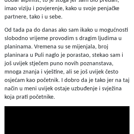
dobar alpinist, to je stoga jer sam bio predan,
imao viziju i povjerenje, kako u svoje penjačke
partnere, tako i u sebe.
Od tada pa do danas ako sam ikako u mogućnosti
slobodno vrijeme provodim s dragim ljudima u
planinama. Vremena su se mijenjala, broj
planinara u Puli naglo je porastao, stekao sam i
još uvijek stječem puno novih poznanstava,
mnoga znanja i vještine, ali se još uvijek često
osjećam kao početnik. I dobro da je tako jer na taj
način u meni uvijek ostaje uzbuđenje i svježina
koja prati početnike.