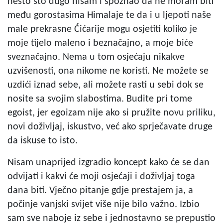
nešto što dugo nisam i spoznao da ne moram biti
među gorostasima Himalaje te da i u ljepoti naše
male prekrasne Ćićarije mogu osjetiti koliko je
moje tijelo maleno i beznačajno, a moje biće
sveznačajno. Nema u tom osjećaju nikakve
uzvišenosti, ona nikome ne koristi. Ne možete se
uzdići iznad sebe, ali možete rasti u sebi dok se
nosite sa svojim slabostima. Budite pri tome
egoist, jer egoizam nije ako si pružite novu priliku,
novi doživljaj, iskustvo, već ako sprječavate druge
da iskuse to isto.
Nisam unaprijed izgradio koncept kako će se dan
odvijati i kakvi će moji osjećaji i doživljaj toga
dana biti. Vječno pitanje gdje prestajem ja, a
počinje vanjski svijet više nije bilo važno. Izbio
sam sve naboje iz sebe i jednostavno se prepustio