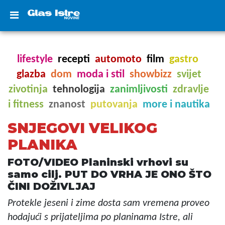
lifestyle
recepti
automoto
film
gastro
glazba
dom
moda i stil
showbizz
svijet
zivotinja
tehnologija
zanimljivosti
zdravlje
i fitness
znanost
putovanja
more i nautika
SNJEGOVI VELIKOG
PLANIKA
FOTO/VIDEO Planinski vrhovi su
samo cilj. PUT DO VRHA JE ONO ŠTO
ČINI DOŽIVLJAJ
Protekle jeseni i zime dosta sam vremena proveo
hodajući s prijateljima po planinama Istre, ali