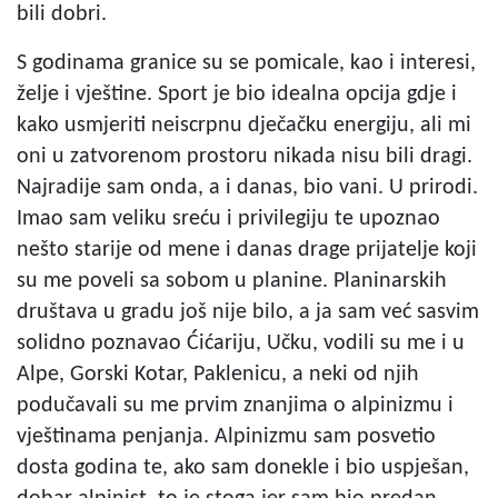
bili dobri.
S godinama granice su se pomicale, kao i interesi,
želje i vještine. Sport je bio idealna opcija gdje i
kako usmjeriti neiscrpnu dječačku energiju, ali mi
oni u zatvorenom prostoru nikada nisu bili dragi.
Najradije sam onda, a i danas, bio vani. U prirodi.
Imao sam veliku sreću i privilegiju te upoznao
nešto starije od mene i danas drage prijatelje koji
su me poveli sa sobom u planine. Planinarskih
društava u gradu još nije bilo, a ja sam već sasvim
solidno poznavao Ćićariju, Učku, vodili su me i u
Alpe, Gorski Kotar, Paklenicu, a neki od njih
podučavali su me prvim znanjima o alpinizmu i
vještinama penjanja. Alpinizmu sam posvetio
dosta godina te, ako sam donekle i bio uspješan,