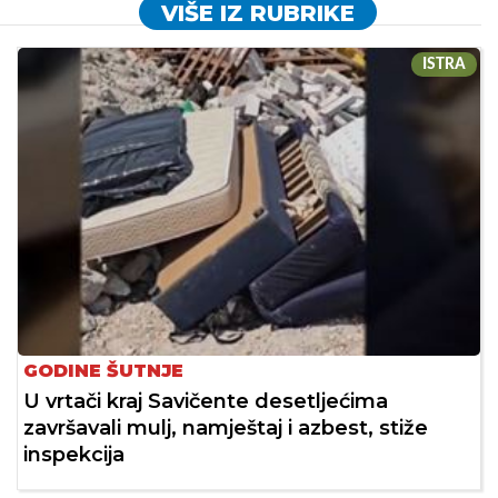
VIŠE IZ RUBRIKE
ISTRA
GODINE ŠUTNJE
U vrtači kraj Savičente desetljećima
završavali mulj, namještaj i azbest, stiže
inspekcija