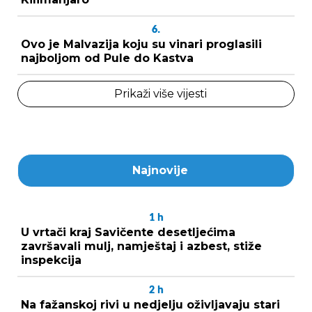
6.
Ovo je Malvazija koju su vinari proglasili
najboljom od Pule do Kastva
Prikaži više vijesti
Najnovije
1
h
U vrtači kraj Savičente desetljećima
završavali mulj, namještaj i azbest, stiže
inspekcija
2
h
Na fažanskoj rivi u nedjelju oživljavaju stari