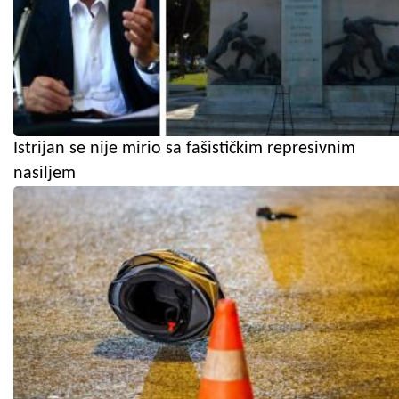
Istrijan se nije mirio sa fašističkim represivnim
nasiljem