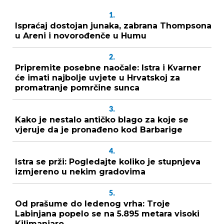
1.
Ispraćaj dostojan junaka, zabrana Thompsona
u Areni i novorođenče u Humu
2.
Pripremite posebne naočale: Istra i Kvarner
će imati najbolje uvjete u Hrvatskoj za
promatranje pomrčine sunca
3.
Kako je nestalo antičko blago za koje se
vjeruje da je pronađeno kod Barbarige
4.
Istra se prži: Pogledajte koliko je stupnjeva
izmjereno u nekim gradovima
5.
Od prašume do ledenog vrha: Troje
Labinjana popelo se na 5.895 metara visoki
Kilimanjaro