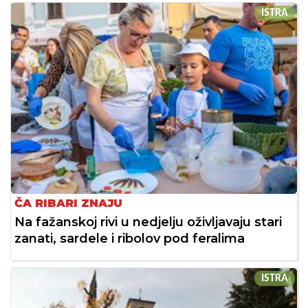
ISTRA
ČA RIBARI ZNAJU
Na fažanskoj rivi u nedjelju oživljavaju stari
zanati, sardele i ribolov pod feralima
ISTRA