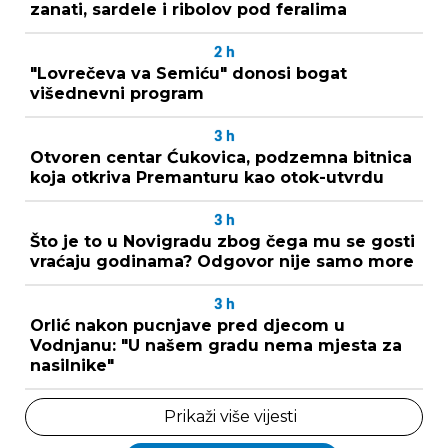
zanati, sardele i ribolov pod feralima
2
h
"Lovrečeva va Semiću" donosi bogat
višednevni program
3
h
Otvoren centar Ćukovica, podzemna bitnica
koja otkriva Premanturu kao otok-utvrdu
3
h
Što je to u Novigradu zbog čega mu se gosti
vraćaju godinama? Odgovor nije samo more
3
h
Orlić nakon pucnjave pred djecom u
Vodnjanu: "U našem gradu nema mjesta za
nasilnike"
Prikaži više vijesti