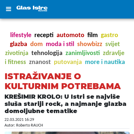
lifestyle
recepti
automoto
film
gastro
glazba
dom
moda i stil
showbizz
svijet
zivotinja
tehnologija
zanimljivosti
zdravlje
i fitness
znanost
putovanja
more i nautika
ISTRAŽIVANJE O
KULTURNIM POTREBAMA
KREŠIMIR KROLO: U Istri se najviše
sluša stariji rock, a najmanje glazba
domoljubne tematike
22.03.2021 16:29
Autor: Roberto RAUCH