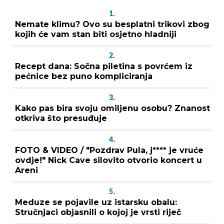
1.
Nemate klimu? Ovo su besplatni trikovi zbog
kojih će vam stan biti osjetno hladniji
2.
Recept dana: Sočna piletina s povrćem iz
pećnice bez puno kompliciranja
3.
Kako pas bira svoju omiljenu osobu? Znanost
otkriva što presuđuje
4.
FOTO & VIDEO / "Pozdrav Pula, j**** je vruće
ovdje!" Nick Cave silovito otvorio koncert u
Areni
5.
Meduze se pojavile uz istarsku obalu:
Stručnjaci objasnili o kojoj je vrsti riječ