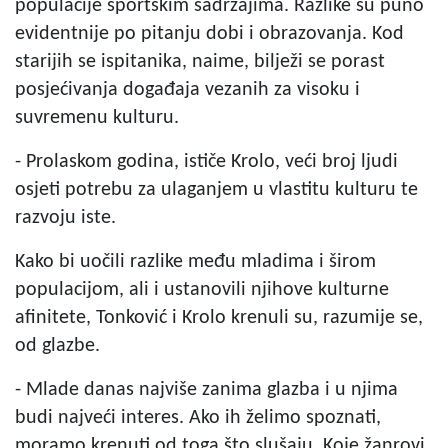
populacije sportskim sadržajima. Razlike su puno
evidentnije po pitanju dobi i obrazovanja. Kod
starijih se ispitanika, naime, bilježi se porast
posjećivanja događaja vezanih za visoku i
suvremenu kulturu.
- Prolaskom godina, ističe Krolo, veći broj ljudi
osjeti potrebu za ulaganjem u vlastitu kulturu te
razvoju iste.
Kako bi uočili razlike među mladima i širom
populacijom, ali i ustanovili njihove kulturne
afinitete, Tonković i Krolo krenuli su, razumije se,
od glazbe.
- Mlade danas najviše zanima glazba i u njima
budi najveći interes. Ako ih želimo spoznati,
moramo krenuti od toga što slušaju. Koje žanrovi