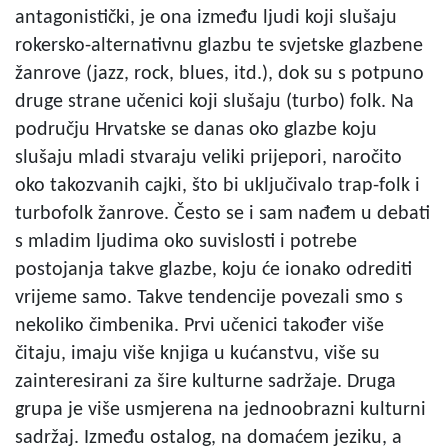
antagonistički, je ona između ljudi koji slušaju
rokersko-alternativnu glazbu te svjetske glazbene
žanrove (jazz, rock, blues, itd.), dok su s potpuno
druge strane učenici koji slušaju (turbo) folk. Na
području Hrvatske se danas oko glazbe koju
slušaju mladi stvaraju veliki prijepori, naročito
oko takozvanih cajki, što bi uključivalo trap-folk i
turbofolk žanrove. Često se i sam nađem u debati
s mladim ljudima oko suvislosti i potrebe
postojanja takve glazbe, koju će ionako odrediti
vrijeme samo. Takve tendencije povezali smo s
nekoliko čimbenika. Prvi učenici također više
čitaju, imaju više knjiga u kućanstvu, više su
zainteresirani za šire kulturne sadržaje. Druga
grupa je više usmjerena na jednoobrazni kulturni
sadržaj. Između ostalog, na domaćem jeziku, a