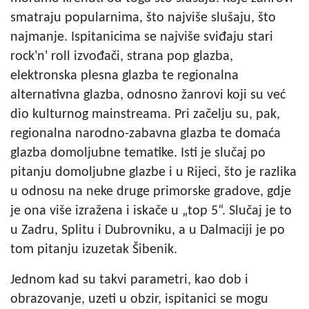
smatraju popularnima, što najviše slušaju, što
najmanje. Ispitanicima se najviše sviđaju stari
rock'n' roll izvođači, strana pop glazba,
elektronska plesna glazba te regionalna
alternativna glazba, odnosno žanrovi koji su već
dio kulturnog mainstreama. Pri začelju su, pak,
regionalna narodno-zabavna glazba te domaća
glazba domoljubne tematike. Isti je slučaj po
pitanju domoljubne glazbe i u Rijeci, što je razlika
u odnosu na neke druge primorske gradove, gdje
je ona više izražena i iskače u „top 5“. Slučaj je to
u Zadru, Splitu i Dubrovniku, a u Dalmaciji je po
tom pitanju izuzetak Šibenik.
Jednom kad su takvi parametri, kao dob i
obrazovanje, uzeti u obzir, ispitanici se mogu