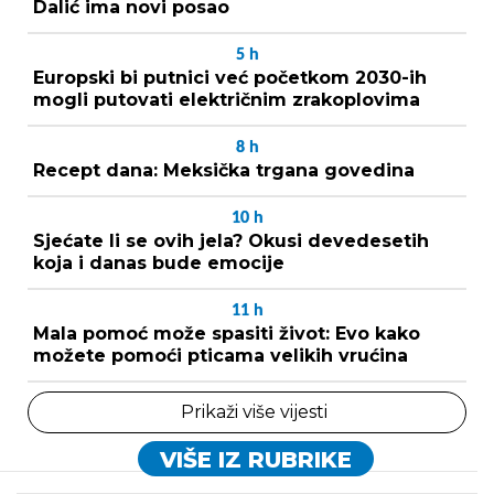
Dalić ima novi posao
5
h
Europski bi putnici već početkom 2030-ih
mogli putovati električnim zrakoplovima
8
h
Recept dana: Meksička trgana govedina
10
h
Sjećate li se ovih jela? Okusi devedesetih
koja i danas bude emocije
11
h
Mala pomoć može spasiti život: Evo kako
možete pomoći pticama velikih vrućina
Prikaži više vijesti
VIŠE IZ RUBRIKE