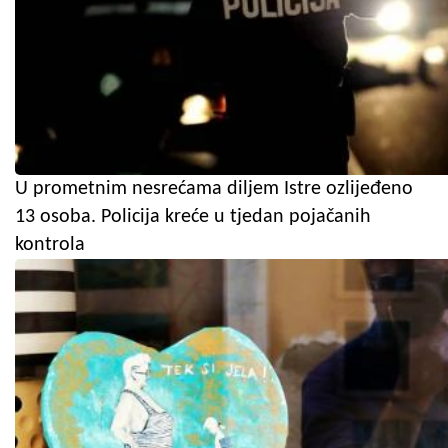
U prometnim nesrećama diljem Istre ozlijeđeno
13 osoba. Policija kreće u tjedan pojačanih
kontrola