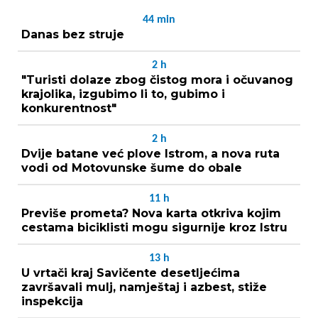
44
min
Danas bez struje
2
h
"Turisti dolaze zbog čistog mora i očuvanog
krajolika, izgubimo li to, gubimo i
konkurentnost"
2
h
Dvije batane već plove Istrom, a nova ruta
vodi od Motovunske šume do obale
11
h
Previše prometa? Nova karta otkriva kojim
cestama biciklisti mogu sigurnije kroz Istru
13
h
U vrtači kraj Savičente desetljećima
završavali mulj, namještaj i azbest, stiže
inspekcija