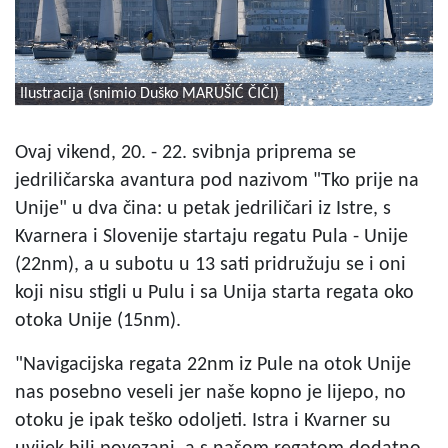
Ilustracija (snimio Duško MARUŠIĆ ČIČI)
Ovaj vikend, 20. - 22. svibnja priprema se
jedriličarska avantura pod nazivom "Tko prije na
Unije" u dva čina: u petak jedriličari iz Istre, s
Kvarnera i Slovenije startaju regatu Pula - Unije
(22nm), a u subotu u 13 sati pridružuju se i oni
koji nisu stigli u Pulu i sa Unija starta regata oko
otoka Unije (15nm).
"Navigacijska regata 22nm iz Pule na otok Unije
nas posebno veseli jer naše kopno je lijepo, no
otoku je ipak teško odoljeti. Istra i Kvarner su