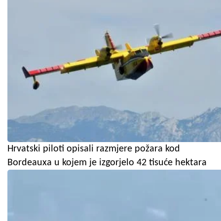
Hrvatski piloti opisali razmjere požara kod
Bordeauxa u kojem je izgorjelo 42 tisuće hektara