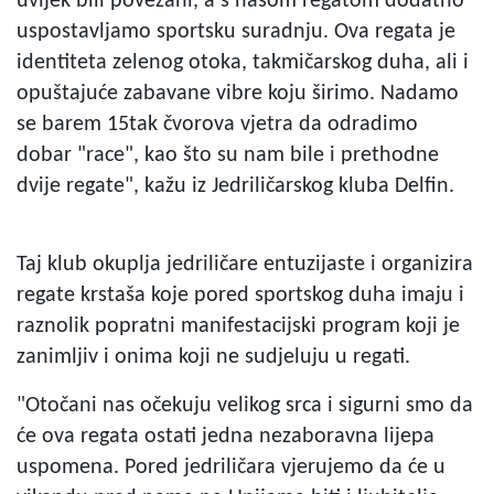
uvijek bili povezani, a s našom regatom dodatno
uspostavljamo sportsku suradnju. Ova regata je
identiteta zelenog otoka, takmičarskog duha, ali i
opuštajuće zabavane vibre koju širimo. Nadamo
se barem 15tak čvorova vjetra da odradimo
dobar "race", kao što su nam bile i prethodne
dvije regate", kažu iz Jedriličarskog kluba Delfin.
Taj klub okuplja jedriličare entuzijaste i organizira
regate krstaša koje pored sportskog duha imaju i
raznolik popratni manifestacijski program koji je
zanimljiv i onima koji ne sudjeluju u regati.
"Otočani nas očekuju velikog srca i sigurni smo da
će ova regata ostati jedna nezaboravna lijepa
uspomena. Pored jedriličara vjerujemo da će u