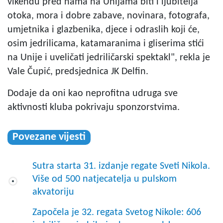
vikendu pred nama na Unijama biti i ljubitelja
otoka, mora i dobre zabave, novinara, fotografa,
umjetnika i glazbenika, djece i odraslih koji će,
osim jedrilicama, katamaranima i gliserima stići
na Unije i uveličati jedriličarski spektakl", rekla je
Vale Čupić, predsjednica JK Delfin.
Dodaje da oni kao neprofitna udruga sve
aktivnosti kluba pokrivaju sponzorstvima.
Povezane vijesti
Sutra starta 31. izdanje regate Sveti Nikola.
Više od 500 natjecatelja u pulskom
akvatoriju
Započela je 32. regata Svetog Nikole: 606