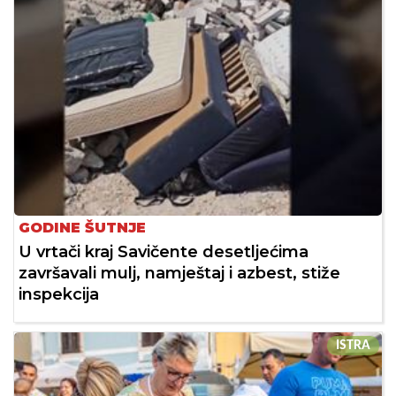
GODINE ŠUTNJE
U vrtači kraj Savičente desetljećima
završavali mulj, namještaj i azbest, stiže
inspekcija
ISTRA