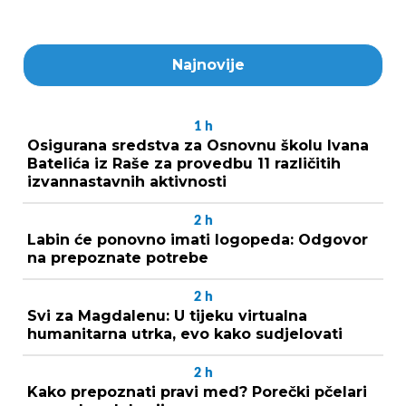
Najnovije
1
h
Osigurana sredstva za Osnovnu školu Ivana
Batelića iz Raše za provedbu 11 različitih
izvannastavnih aktivnosti
2
h
Labin će ponovno imati logopeda: Odgovor
na prepoznate potrebe
2
h
Svi za Magdalenu: U tijeku virtualna
humanitarna utrka, evo kako sudjelovati
2
h
Kako prepoznati pravi med? Porečki pčelari