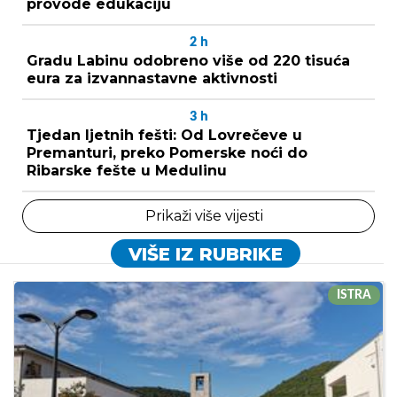
provode edukaciju
2
h
Gradu Labinu odobreno više od 220 tisuća
eura za izvannastavne aktivnosti
3
h
Tjedan ljetnih fešti: Od Lovrečeve u
Premanturi, preko Pomerske noći do
Ribarske fešte u Medulinu
Prikaži više vijesti
VIŠE IZ RUBRIKE
ISTRA