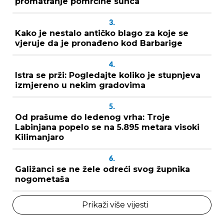
promatranje pomrčine sunca
3.
Kako je nestalo antičko blago za koje se
vjeruje da je pronađeno kod Barbarige
4.
Istra se prži: Pogledajte koliko je stupnjeva
izmjereno u nekim gradovima
5.
Od prašume do ledenog vrha: Troje
Labinjana popelo se na 5.895 metara visoki
Kilimanjaro
6.
Galižanci se ne žele odreći svog župnika
nogometaša
Prikaži više vijesti