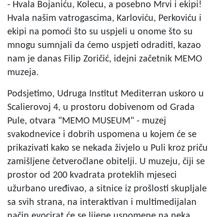
- Hvala Bojaniću, Kolecu, a posebno Mrvi i ekipi!
Hvala našim vatrogascima, Karloviću, Perkoviću i
ekipi na pomoći što su uspjeli u onome što su
mnogu sumnjali da ćemo uspjeti odraditi, kazao
nam je danas Filip Zoričić, idejni začetnik MEMO
muzeja.
Podsjetimo, Udruga Institut Mediterran uskoro u
Scalierovoj 4, u prostoru dobivenom od Grada
Pule, otvara "MEMO MUSEUM" - muzej
svakodnevice i dobrih uspomena u kojem će se
prikazivati kako se nekada živjelo u Puli kroz priču
zamišljene četveročlane obitelji. U muzeju, čiji se
prostor od 200 kvadrata proteklih mjeseci
užurbano uređivao, a sitnice iz prošlosti skupljale
sa svih strana, na interaktivan i multimedijalan
način evocirat će se lijepe uspomene na neka