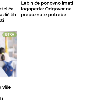
Labin će ponovno imati
telića
logopeda: Odgovor na
zličitih
prepoznate potrebe
ti
ISTRA
 više
ti