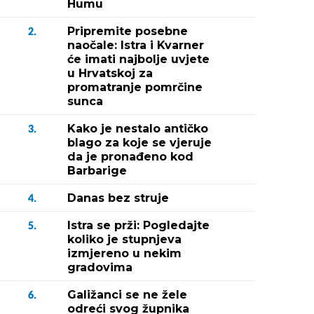
Humu
Pripremite posebne
2.
naočale: Istra i Kvarner
će imati najbolje uvjete
u Hrvatskoj za
promatranje pomrčine
sunca
Kako je nestalo antičko
3.
blago za koje se vjeruje
da je pronađeno kod
Barbarige
Danas bez struje
4.
Istra se prži: Pogledajte
5.
koliko je stupnjeva
izmjereno u nekim
gradovima
Galižanci se ne žele
6.
odreći svog župnika