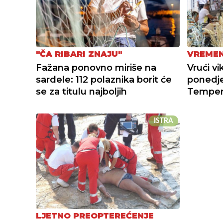
"ČA RIBARI ZNAJU"
VREME
Fažana ponovno miriše na
Vrući vi
sardele: 112 polaznika borit će
ponedjel
se za titulu najboljih
Tempera
ISTRA
LJETNO PREOPTEREĆENJE