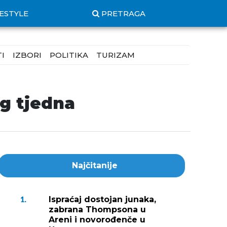
FESTYLE
PRETRAGA
I
IZBORI
POLITIKA
TURIZAM
g tjedna
Najčitanije
Ispraćaj dostojan junaka,
1.
zabrana Thompsona u
Areni i novorođenče u