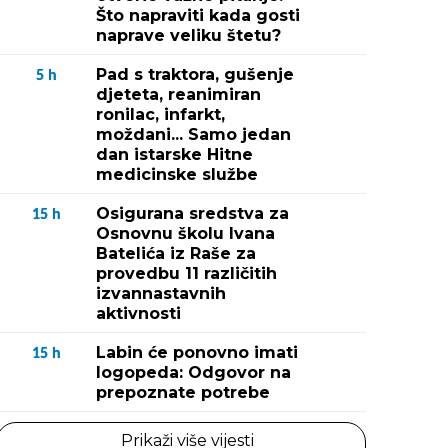
Što napraviti kada gosti
naprave veliku štetu?
Pad s traktora, gušenje
5
h
djeteta, reanimiran
ronilac, infarkt,
moždani... Samo jedan
dan istarske Hitne
medicinske službe
Osigurana sredstva za
15
h
Osnovnu školu Ivana
Batelića iz Raše za
provedbu 11 različitih
izvannastavnih
aktivnosti
Labin će ponovno imati
15
h
logopeda: Odgovor na
prepoznate potrebe
Prikaži više vijesti