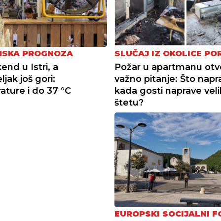
NSKA PROGNOZA
SLUČAJ IZ OKOLICE PO
kend u Istri, a
Požar u apartmanu otv
jak još gori:
važno pitanje: Što napra
ture i do 37 °C
kada gosti naprave vel
štetu?
EUROPSKI SOCIJALNI 