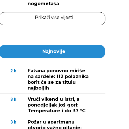
nogometaša
Prikaži više vijesti
Najnovije
Fažana ponovno miriše
2
h
na sardele: 112 polaznika
borit će se za titulu
najboljih
Vrući vikend u Istri, a
3
h
ponedjeljak još gori:
Temperature i do 37 °C
Požar u apartmanu
3
h
otvorio važno pitanje: