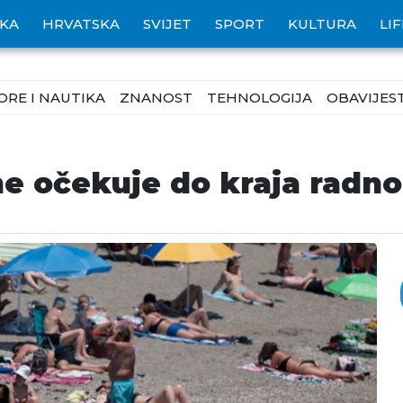
IKA
HRVATSKA
SVIJET
SPORT
KULTURA
LI
ORE I NAUTIKA
ZNANOST
TEHNOLOGIJA
OBAVIJEST
e očekuje do kraja radno