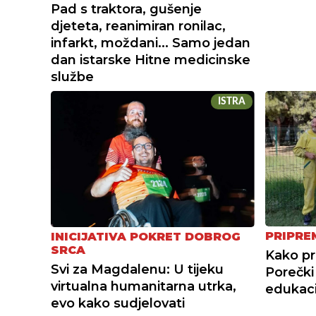
Pad s traktora, gušenje
djeteta, reanimiran ronilac,
infarkt, moždani... Samo jedan
dan istarske Hitne medicinske
službe
ISTRA
PRIPRE
INICIJATIVA POKRET DOBROG
SRCA
Kako pr
Svi za Magdalenu: U tijeku
Porečki
virtualna humanitarna utrka,
edukaci
evo kako sudjelovati