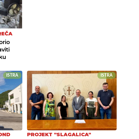
REČA
orio
viti
iku
ISTRA
ISTRA
FOND
PROJEKT "SLAGALICA"