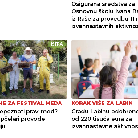
Osigurana sredstva za
Osnovnu školu Ivana Ba
iz Raše za provedbu 11 ra
izvannastavnih aktivnos
ISTRA
ME ZA FESTIVAL MEDA
KORAK VIŠE ZA LABIN
epoznati pravi med?
Gradu Labinu odobreno
 pčelari provode
od 220 tisuća eura za
ju
izvannastavne aktivnos