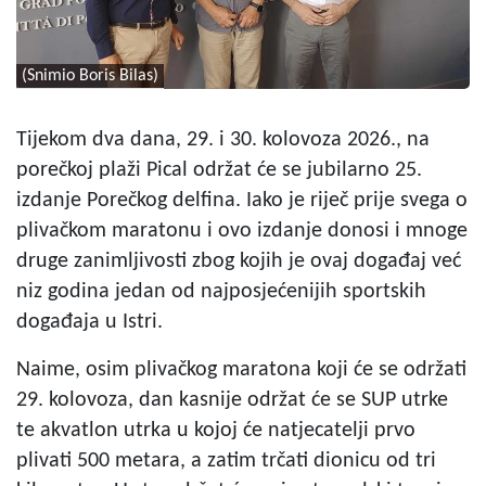
(Snimio Boris Bilas)
Tijekom dva dana, 29. i 30. kolovoza 2026., na
porečkoj plaži Pical održat će se jubilarno 25.
izdanje Porečkog delfina. Iako je riječ prije svega o
plivačkom maratonu i ovo izdanje donosi i mnoge
druge zanimljivosti zbog kojih je ovaj događaj već
niz godina jedan od najposjećenijih sportskih
događaja u Istri.
Naime, osim plivačkog maratona koji će se održati
29. kolovoza, dan kasnije održat će se SUP utrke
te akvatlon utrka u kojoj će natjecatelji prvo
plivati 500 metara, a zatim trčati dionicu od tri