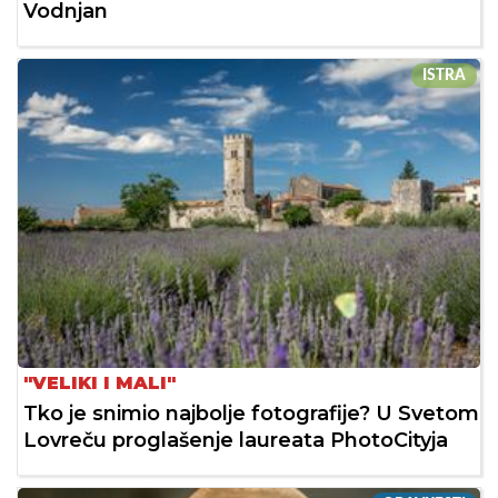
Vodnjan
ISTRA
"VELIKI I MALI"
Tko je snimio najbolje fotografije? U Svetom
Lovreču proglašenje laureata PhotoCityja