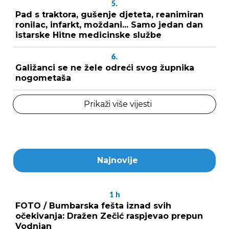
5.
Pad s traktora, gušenje djeteta, reanimiran
ronilac, infarkt, moždani... Samo jedan dan
istarske Hitne medicinske službe
6.
Galižanci se ne žele odreći svog župnika
nogometaša
Prikaži više vijesti
Najnovije
1
h
FOTO / Bumbarska fešta iznad svih
očekivanja: Dražen Zečić raspjevao prepun
Vodnjan