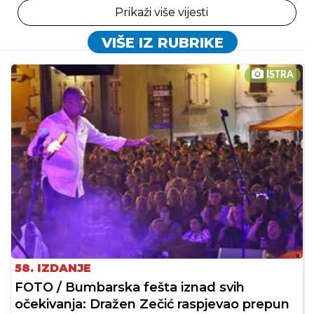
Prikaži više vijesti
VIŠE IZ RUBRIKE
ISTRA
58. IZDANJE
FOTO / Bumbarska fešta iznad svih
očekivanja: Dražen Zečić raspjevao prepun