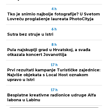
4
h
Tko je snimio najbolje fotografije? U Svetom
Lovreču proglašenje laureata PhotoCityja
6
h
Sutra bez struje u Istri
8
h
Pula najskuplji grad u Hrvatskoj, a svađa
otkazala koncert Jovanottija
17
h
Prvi rezultati kampanje Turističke zajednice:
Najviše objekata s Local Host oznakom
upravo u Istri
17
h
Besplatne kreativne radionice udruge Alfa
labona u Labinu