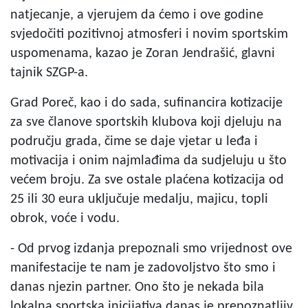
natjecanje, a vjerujem da ćemo i ove godine
svjedočiti pozitivnoj atmosferi i novim sportskim
uspomenama, kazao je Zoran Jendrašić, glavni
tajnik SZGP-a.
Grad Poreč, kao i do sada, sufinancira kotizacije
za sve članove sportskih klubova koji djeluju na
području grada, čime se daje vjetar u leđa i
motivacija i onim najmlađima da sudjeluju u što
većem broju. Za sve ostale plaćena kotizacija od
25 ili 30 eura uključuje medalju, majicu, topli
obrok, voće i vodu.
- Od prvog izdanja prepoznali smo vrijednost ove
manifestacije te nam je zadovoljstvo što smo i
danas njezin partner. Ono što je nekada bila
lokalna sportska inicijativa danas je prepoznatljiv