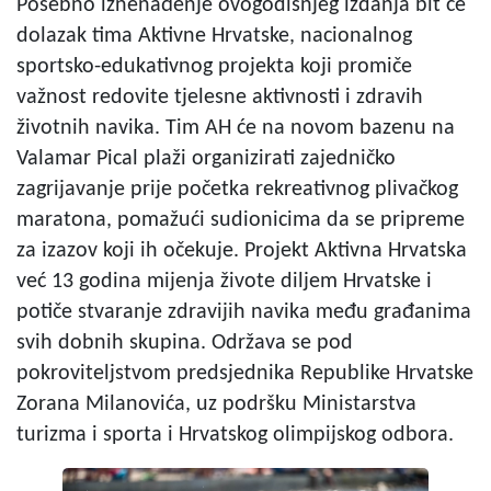
Posebno iznenađenje ovogodišnjeg izdanja bit će
dolazak tima Aktivne Hrvatske, nacionalnog
sportsko-edukativnog projekta koji promiče
važnost redovite tjelesne aktivnosti i zdravih
životnih navika. Tim AH će na novom bazenu na
Valamar Pical plaži organizirati zajedničko
zagrijavanje prije početka rekreativnog plivačkog
maratona, pomažući sudionicima da se pripreme
za izazov koji ih očekuje. Projekt Aktivna Hrvatska
već 13 godina mijenja živote diljem Hrvatske i
potiče stvaranje zdravijih navika među građanima
svih dobnih skupina. Održava se pod
pokroviteljstvom predsjednika Republike Hrvatske
Zorana Milanovića, uz podršku Ministarstva
turizma i sporta i Hrvatskog olimpijskog odbora.