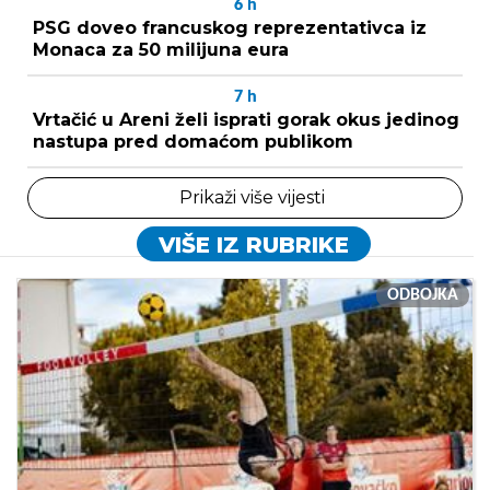
6
h
PSG doveo francuskog reprezentativca iz
Monaca za 50 milijuna eura
7
h
Vrtačić u Areni želi isprati gorak okus jedinog
nastupa pred domaćom publikom
Prikaži više vijesti
VIŠE IZ RUBRIKE
ODBOJKA