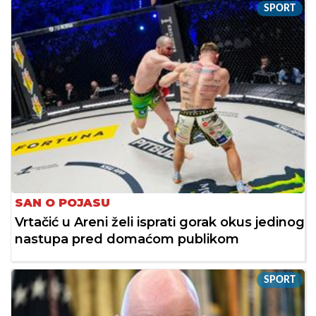
SPORT
SAN O POJASU
Vrtačić u Areni želi isprati gorak okus jedinog
nastupa pred domaćom publikom
SPORT