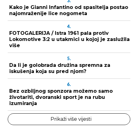
3.
Kako je Gianni Infantino od spasitelja postao
najomraženije lice nogometa
4.
FOTOGALERIJA / Istra 1961 pala protiv
Lokomotive 3:2 u utakmici u kojoj je zaslužila
više
5.
Da li je golobrada družina spremna za
iskušenja koja su pred njom?
6.
Bez ozbiljnog sponzora možemo samo
životariti, dvoranski sport je na rubu
izumiranja
Prikaži više vijesti