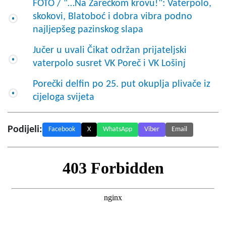
FOTO / "…Na Zarečkom krovu!": Vaterpolo,
skokovi, Blatoboć i dobra vibra podno
najljepšeg pazinskog slapa
Jučer u uvali Čikat održan prijateljski
vaterpolo susret VK Poreč i VK Lošinj
Porečki delfin po 25. put okuplja plivače iz
cijeloga svijeta
Podijeli:
Facebook
X
WhatsApp
Viber
Email