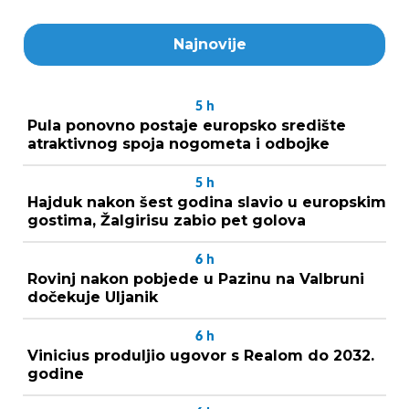
Najnovije
5
h
Pula ponovno postaje europsko središte
atraktivnog spoja nogometa i odbojke
5
h
Hajduk nakon šest godina slavio u europskim
gostima, Žalgirisu zabio pet golova
6
h
Rovinj nakon pobjede u Pazinu na Valbruni
dočekuje Uljanik
6
h
Vinicius produljio ugovor s Realom do 2032.
godine