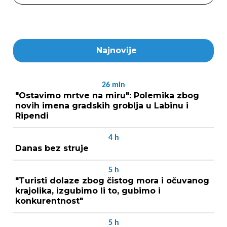
Najnovije
26
min
"Ostavimo mrtve na miru": Polemika zbog
novih imena gradskih groblja u Labinu i
Ripendi
4
h
Danas bez struje
5
h
"Turisti dolaze zbog čistog mora i očuvanog
krajolika, izgubimo li to, gubimo i
konkurentnost"
5
h