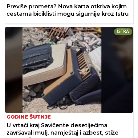
Previše prometa? Nova karta otkriva kojim
cestama biciklisti mogu sigurnije kroz Istru
ISTRA
GODINE ŠUTNJE
U vrtači kraj Savičente desetljećima
završavali mulj, namještaj i azbest, stiže