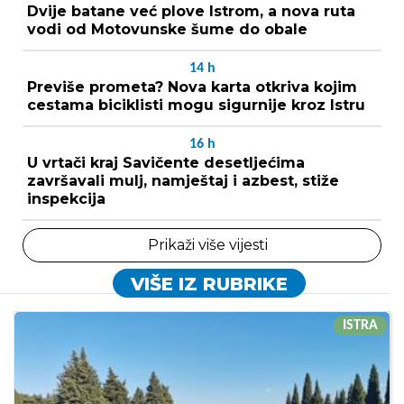
Dvije batane već plove Istrom, a nova ruta
vodi od Motovunske šume do obale
14
h
Previše prometa? Nova karta otkriva kojim
cestama biciklisti mogu sigurnije kroz Istru
16
h
U vrtači kraj Savičente desetljećima
završavali mulj, namještaj i azbest, stiže
inspekcija
Prikaži više vijesti
VIŠE IZ RUBRIKE
ISTRA