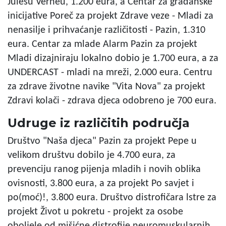
Julesu Verneu, 1.200 eura, a Centar za gradanske
inicijative Poreč za projekt Zdrave veze - Mladi za
nenasilje i prihvaćanje različitosti - Pazin, 1.310
eura. Centar za mlade Alarm Pazin za projekt
Mladi dizajniraju lokalno dobio je 1.700 eura, a za
UNDERCAST - mladi na mreži, 2.000 eura. Centru
za zdrave životne navike "Vita Nova" za projekt
Zdravi kolači - zdrava djeca odobreno je 700 eura.
Udruge iz različitih područja
Društvo "Naša djeca" Pazin za projekt Pepe u
velikom društvu dobilo je 4.700 eura, za
prevenciju ranog pijenja mladih i novih oblika
ovisnosti, 3.800 eura, a za projekt Po savjet i
po(moć)!, 3.800 eura. Društvo distrofičara lstre za
projekt Život u pokretu - projekt za osobe
oboljele od mišićne distrofije neuromuskularnih