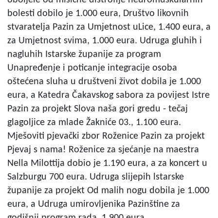
bolesti dobilo je 1.000 eura, Društvo likovnih
stvaratelja Pazin za Umjetnost uLice, 1.400 eura, a
za Umjetnost svima, 1.000 eura. Udruga gluhih i
nagluhih Istarske županije za program
Unapređenje i poticanje integracije osoba
oštećena sluha u društveni život dobila je 1.000
eura, a Katedra Čakavskog sabora za povijest Istre
Pazin za projekt Slova naša gori gredu - tečaj
glagoljice za mlade Žakniće 03., 1.100 eura.
Mješoviti pjevački zbor Roženice Pazin za projekt
Pjevaj s nama! Roženice za sjećanje na maestra
Nella Milottija dobio je 1.190 eura, a za koncert u
Salzburgu 700 eura. Udruga slijepih lstarske
županije za projekt Od malih nogu dobila je 1.000
eura, a Udruga umirovljenika Pazinštine za
godišnji program rada, 1.900 eura.