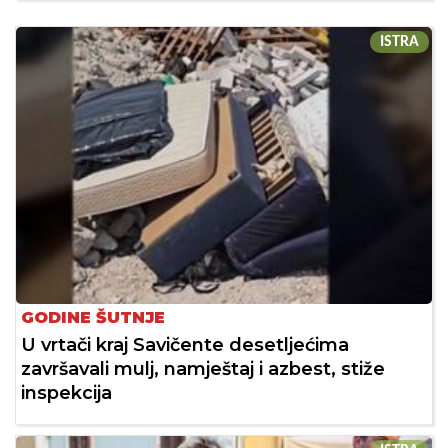
ISTRA
GODINE ŠUTNJE
U vrtači kraj Savičente desetljećima
završavali mulj, namještaj i azbest, stiže
inspekcija