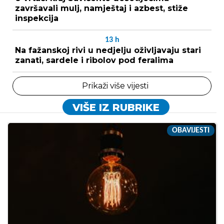
završavali mulj, namještaj i azbest, stiže
inspekcija
13
h
Na fažanskoj rivi u nedjelju oživljavaju stari
zanati, sardele i ribolov pod feralima
Prikaži više vijesti
VIŠE IZ RUBRIKE
OBAVIJESTI