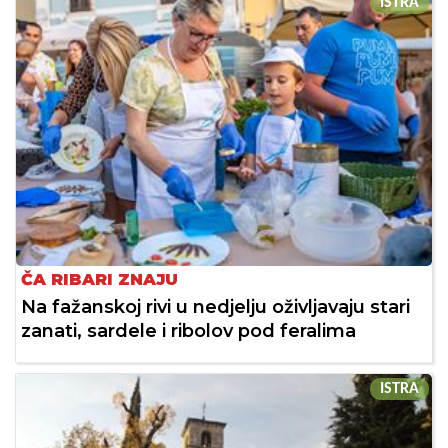
ISTRA
ČA RIBARI ZNAJU
Na fažanskoj rivi u nedjelju oživljavaju stari
zanati, sardele i ribolov pod feralima
ISTRA