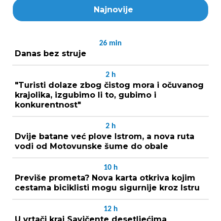
Najnovije
26
min
Danas bez struje
2
h
"Turisti dolaze zbog čistog mora i očuvanog
krajolika, izgubimo li to, gubimo i
konkurentnost"
2
h
Dvije batane već plove Istrom, a nova ruta
vodi od Motovunske šume do obale
10
h
Previše prometa? Nova karta otkriva kojim
cestama biciklisti mogu sigurnije kroz Istru
12
h
U vrtači kraj Savičente desetljećima