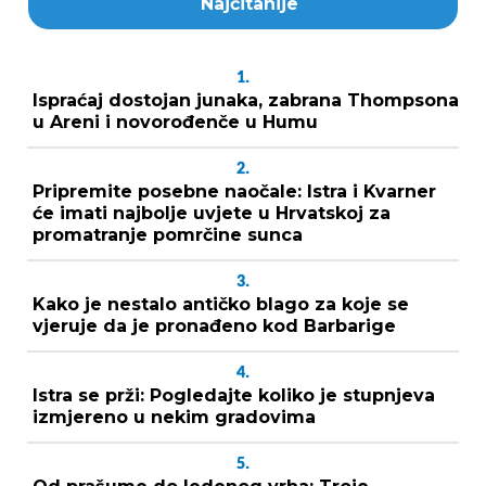
Najčitanije
1.
Ispraćaj dostojan junaka, zabrana Thompsona
u Areni i novorođenče u Humu
2.
Pripremite posebne naočale: Istra i Kvarner
će imati najbolje uvjete u Hrvatskoj za
promatranje pomrčine sunca
3.
Kako je nestalo antičko blago za koje se
vjeruje da je pronađeno kod Barbarige
4.
Istra se prži: Pogledajte koliko je stupnjeva
izmjereno u nekim gradovima
5.