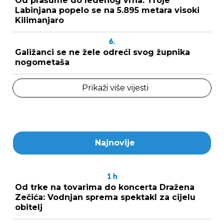
Od prašume do ledenog vrha: Troje
Labinjana popelo se na 5.895 metara visoki
Kilimanjaro
6.
Galižanci se ne žele odreći svog župnika
nogometaša
Prikaži više vijesti
Najnovije
1
h
Od trke na tovarima do koncerta Dražena
Zečića: Vodnjan sprema spektakl za cijelu
obitelj