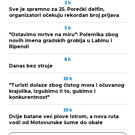
3
h
Sve je spremno za 25. Porečki delfin,
organizatori očekuju rekordan broj prijava
5
h
"Ostavimo mrtve na miru": Polemika zbog
novih imena gradskih groblja u Labinu i
Ripendi
8
h
Danas bez struje
10
h
"Turisti dolaze zbog čistog mora i očuvanog
krajolika, izgubimo li to, gubimo i
konkurentnost"
10
h
Dvije batane već plove Istrom, a nova ruta
vodi od Motovunske šume do obale