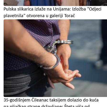
Pulska slikarica izlaže na Unijama: Izložba "Odjeci
plavetnila" otvorena u galeriji Torač
35-godišnjem Čileanac taksijem dolazio do kuća
pa pljačkao strane državljane: Šteta viša od