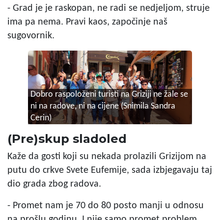
- Grad je je raskopan, ne radi se nedjeljom, struje
ima pa nema. Pravi kaos, započinje naš
sugovornik.
Dobro raspoloženi turisti na Griziji ne žale se
ni na radove, ni na cijene
(Snimila Sandra
Cerin)
(Pre)skup sladoled
Kaže da gosti koji su nekada prolazili Grizijom na
putu do crkve Svete Eufemije, sada izbjegavaju taj
dio grada zbog radova.
- Promet nam je 70 do 80 posto manji u odnosu
na prošlu godinu. I nije samo promet problem,