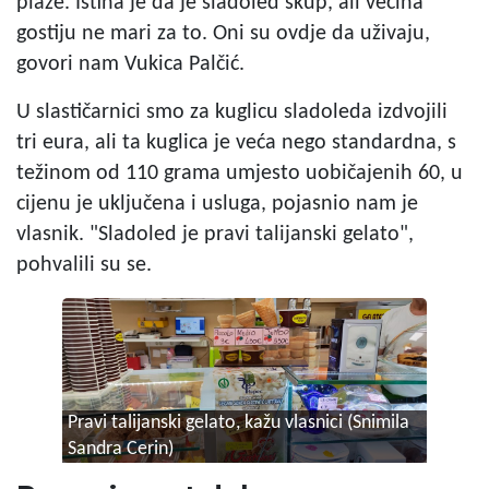
plaže. Istina je da je sladoled skup, ali većina
gostiju ne mari za to. Oni su ovdje da uživaju,
govori nam Vukica Palčić.
U slastičarnici smo za kuglicu sladoleda izdvojili
tri eura, ali ta kuglica je veća nego standardna, s
težinom od 110 grama umjesto uobičajenih 60, u
cijenu je uključena i usluga, pojasnio nam je
vlasnik. "Sladoled je pravi talijanski gelato",
pohvalili su se.
Pravi talijanski gelato, kažu vlasnici
(Snimila
Sandra Cerin)