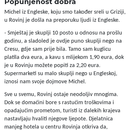
Popunjenost dobra
Michel iz Engleske, koju smo također sreli u Griziji,
u Rovinj je došla na preporuku ljudi iz Engleske.
- Smještaj je skuplji 10 posto u odnosu na prošlu
godinu, a sladoled je ovdje puno skuplji nego na
Cresu, gdje sam prije bila. Tamo sam kuglicu
platila dva eura, a kavu s mlijekom 1,90 eura, dok
je u Rovinju možete popiti za 2,20 eura.
Supermarketi su malo skuplji nego u Engleskoj,
iznosi nam svoje dojmove Michel.
Sve u svemu, Rovinj ostaje neodoljiv mnogima.
Dok se domaćini bore s rastućim troškovima i
opadajućim prometom, turisti iz dalekih krajeva
nastavljaju hvaliti njegove ljepote. Djelatnica
manjeg hotela u centru Rovinja otkriva da,