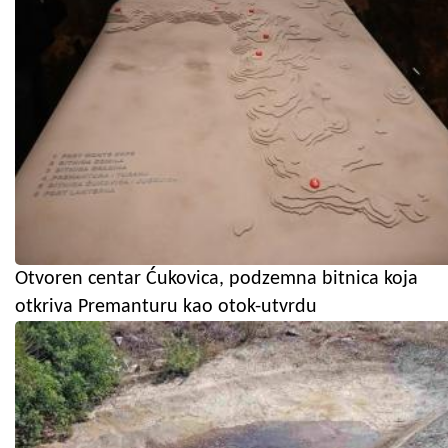
Otvoren centar Ćukovica, podzemna bitnica koja
otkriva Premanturu kao otok-utvrdu