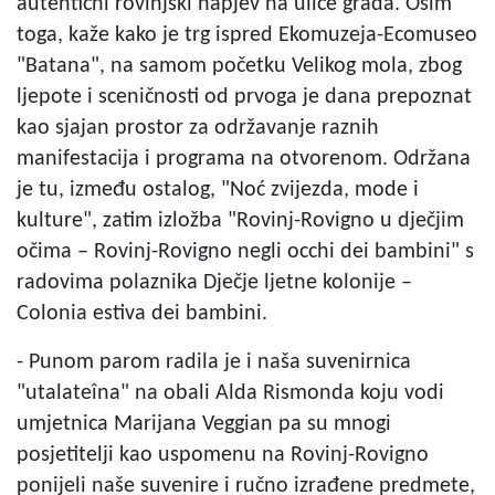
autentični rovinjski napjev na ulice grada. Osim
toga, kaže kako je trg ispred Ekomuzeja-Ecomuseo
"Batana", na samom početku Velikog mola, zbog
ljepote i sceničnosti od prvoga je dana prepoznat
kao sjajan prostor za održavanje raznih
manifestacija i programa na otvorenom. Održana
je tu, između ostalog, "Noć zvijezda, mode i
kulture", zatim izložba "Rovinj-Rovigno u dječjim
očima – Rovinj-Rovigno negli occhi dei bambini" s
radovima polaznika Dječje ljetne kolonije –
Colonia estiva dei bambini.
- Punom parom radila je i naša suvenirnica
"utalateîna" na obali Alda Rismonda koju vodi
umjetnica Marijana Veggian pa su mnogi
posjetitelji kao uspomenu na Rovinj-Rovigno
ponijeli naše suvenire i ručno izrađene predmete,