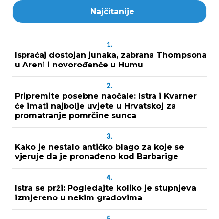
Najčitanije
1.
Ispraćaj dostojan junaka, zabrana Thompsona
u Areni i novorođenče u Humu
2.
Pripremite posebne naočale: Istra i Kvarner
će imati najbolje uvjete u Hrvatskoj za
promatranje pomrčine sunca
3.
Kako je nestalo antičko blago za koje se
vjeruje da je pronađeno kod Barbarige
4.
Istra se prži: Pogledajte koliko je stupnjeva
izmjereno u nekim gradovima
5.