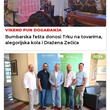
VIKEND PUN DOGAĐANJA
Bumbarska fešta donosi Trku na tovarima,
alegorijska kola i Dražena Zečića
ISTRA