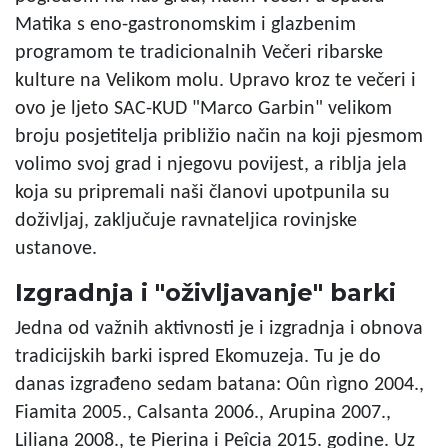
Matika s eno-gastronomskim i glazbenim
programom te tradicionalnih Večeri ribarske
kulture na Velikom molu. Upravo kroz te večeri i
ovo je ljeto SAC-KUD "Marco Garbin" velikom
broju posjetitelja približio način na koji pjesmom
volimo svoj grad i njegovu povijest, a riblja jela
koja su pripremali naši članovi upotpunila su
doživljaj, zaključuje ravnateljica rovinjske
ustanove.
Izgradnja i "oživljavanje" barki
Jedna od važnih aktivnosti je i izgradnja i obnova
tradicijskih barki ispred Ekomuzeja. Tu je do
danas izgrađeno sedam batana: Oûn rìgno 2004.,
Fiamita 2005., Calsanta 2006., Arupina 2007.,
Liliana 2008., te Pierina i Peîcia 2015. godine. Uz