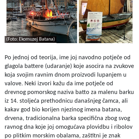
(Foto: Ekomuzej Batana)
Po jednoj od teorija, ime joj navodno potječe od
glagola battere (udaranje) koje asocira na zvukove
koja svojim ravnim dnom proizvodi lupanjem u
valove. Neki izvori kažu da ime potječe od
drevnog pomorskog naziva batto za malenu barku
iz 14. stoljeća prethodnicu današnjeg čamca, ali
kakav god bio korijen njezinog imena batana,
drvena, tradicionalna barka specifična zbog svog
ravnog dna koje joj omogućava plovidbu i ribolov
po plitkim morskim obalama, zaštitni je znak