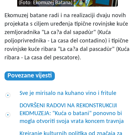
(Foto: Ekomuzej Batana)
Ekomuzej batane radi i na realizaciji dvaju novih
projekata s ciljem uređenja tipične rovinjske kuće
zemljoradnika "La ca?a dal sapadùr" (Kuća
poljoprivrednika - La casa del contadino) i tipične
rovinjske kuće ribara "La ca?a dal pascadùr" (Kuća
ribara - La casa del pescatore).
Povezane vijesti
Sve je mirisalo na kuhano vino i fritule
DOVRŠENI RADOVI NA REKONSTRUKCIJI
EKOMUZEJA: "Kuća o batani" ponovno bi
mogla otvoriti svoja vrata koncem travnja
Kreiranje kulturnih politika od značaja za