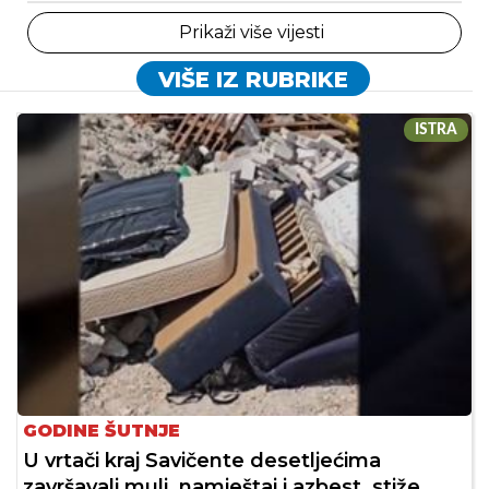
Prikaži više vijesti
VIŠE IZ RUBRIKE
ISTRA
GODINE ŠUTNJE
U vrtači kraj Savičente desetljećima
završavali mulj, namještaj i azbest, stiže