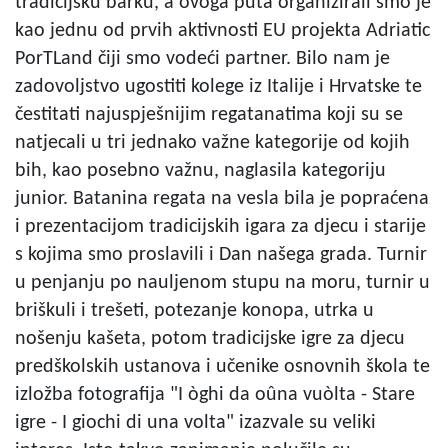
tradicijsku barku, a ovoga puta organizirali smo je
kao jednu od prvih aktivnosti EU projekta Adriatic
PorTLand čiji smo vodeći partner. Bilo nam je
zadovoljstvo ugostiti kolege iz Italije i Hrvatske te
čestitati najuspješnijim regatanatima koji su se
natjecali u tri jednako važne kategorije od kojih
bih, kao posebno važnu, naglasila kategoriju
junior. Batanina regata na vesla bila je popraćena
i prezentacijom tradicijskih igara za djecu i starije
s kojima smo proslavili i Dan našega grada. Turnir
u penjanju po nauljenom stupu na moru, turnir u
briškuli i trešeti, potezanje konopa, utrka u
nošenju kašeta, potom tradicijske igre za djecu
predškolskih ustanova i učenike osnovnih škola te
izložba fotografija "I òghi da oûna vuòlta - Stare
igre - I giochi di una volta" izazvale su veliki