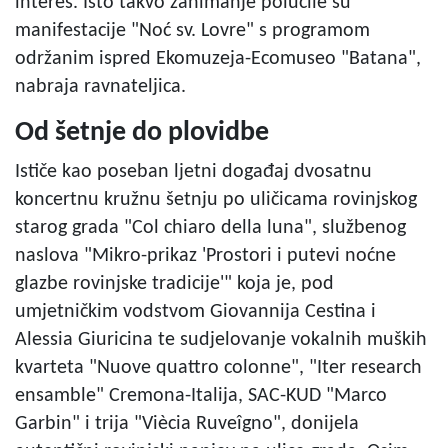
interes. Isto takvo zanimanje polučile su
manifestacije "Noć sv. Lovre" s programom
održanim ispred Ekomuzeja-Ecomuseo "Batana",
nabraja ravnateljica.
Od šetnje do plovidbe
Ističe kao poseban ljetni događaj dvosatnu
koncertnu kružnu šetnju po uličicama rovinjskog
starog grada "Col chiaro della luna", službenog
naslova "Mikro-prikaz 'Prostori i putevi noćne
glazbe rovinjske tradicije'" koja je, pod
umjetničkim vodstvom Giovannija Cestina i
Alessia Giuricina te sudjelovanje vokalnih muških
kvarteta "Nuove quattro colonne", "Iter research
ensamble" Cremona-Italija, SAC-KUD "Marco
Garbin" i trija "Viècia Ruveîgno", donijela