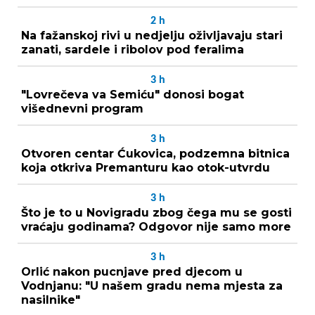
2
h
Na fažanskoj rivi u nedjelju oživljavaju stari
zanati, sardele i ribolov pod feralima
3
h
"Lovrečeva va Semiću" donosi bogat
višednevni program
3
h
Otvoren centar Ćukovica, podzemna bitnica
koja otkriva Premanturu kao otok-utvrdu
3
h
Što je to u Novigradu zbog čega mu se gosti
vraćaju godinama? Odgovor nije samo more
3
h
Orlić nakon pucnjave pred djecom u
Vodnjanu: "U našem gradu nema mjesta za
nasilnike"