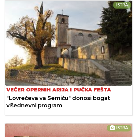
ISTRA
VEČER OPERNIH ARIJA I PUČKA FEŠTA
"Lovrečeva va Semiću" donosi bogat
višednevni program
ISTRA