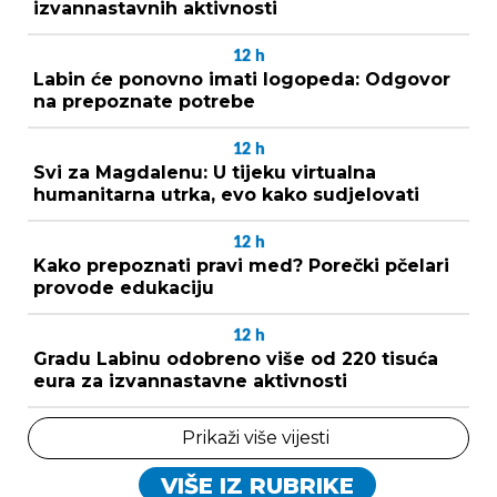
izvannastavnih aktivnosti
12
h
Labin će ponovno imati logopeda: Odgovor
na prepoznate potrebe
12
h
Svi za Magdalenu: U tijeku virtualna
humanitarna utrka, evo kako sudjelovati
12
h
Kako prepoznati pravi med? Porečki pčelari
provode edukaciju
12
h
Gradu Labinu odobreno više od 220 tisuća
eura za izvannastavne aktivnosti
Prikaži više vijesti
VIŠE IZ RUBRIKE