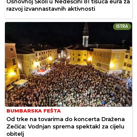
Osnovnoj Školi u Nedešćini 81 tisuća eura za
razvoj izvannastavnih aktivnosti
ISTRA
BUMBARSKA FEŠTA
Od trke na tovarima do koncerta Dražena
Zečića: Vodnjan sprema spektakl za cijelu
obitelj