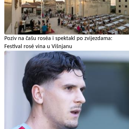
Poziv na čašu roséa i spektakl po zvijezdama:
Festival rosé vina u Višnjanu