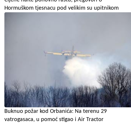
Cijene nafte ponovno rastu, pregovori o
Hormuškom tjesnacu pod velikim su upitnikom
Buknuo požar kod Orbanića: Na terenu 29
vatrogasaca, u pomoć stigao i Air Tractor