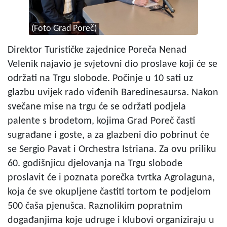
(Foto Grad Poreč)
Direktor Turističke zajednice Poreča Nenad
Velenik najavio je svjetovni dio proslave koji će se
održati na Trgu slobode. Počinje u 10 sati uz
glazbu uvijek rado viđenih Baredinesaursa. Nakon
svečane mise na trgu će se održati podjela
palente s brodetom, kojima Grad Poreč časti
sugrađane i goste, a za glazbeni dio pobrinut će
se Sergio Pavat i Orchestra Istriana. Za ovu priliku
60. godišnjicu djelovanja na Trgu slobode
proslavit će i poznata porečka tvrtka Agrolaguna,
koja će sve okupljene častiti tortom te podjelom
500 čaša pjenušca. Raznolikim popratnim
događanjima koje udruge i klubovi organiziraju u