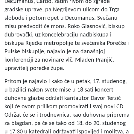
Decumanus, Cardo, zatim rivom do zgrade
gradske uprave, pa Negrijevom ulicom do Trga
slobode i potom opet u Decumanus. Svečanu
misu predvodit će mons. Roko Glasnović, biskup
dubrovački, uz koncelebraciju nadbiskupa i
biskupa Riječke metropolije te svećenika Porečke i
Pulske biskupije, najavio je na današnjoj
konferenciji za novinare vlč. Mladen Pranjić,
upravitelj porečke župe.
Pritom je najavio i kako će u petak, 17. studenog,
u bazilici nakon svete mise u 18 sati koncert
duhovne glazbe održati kantautor Davor Terzić
koji će ovom prilikom promovirati i svoj novi CD.
Održat će se i trodnevnica, kao duhovna priprema
za blagdan, pa će se tako od 18. do 20. studenog
u 17.30 u katedrali održavati ispovijed i molitva, a