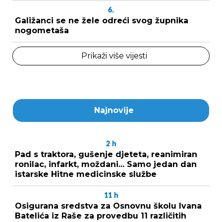
6.
Galižanci se ne žele odreći svog župnika
nogometaša
Prikaži više vijesti
Najnovije
2
h
Pad s traktora, gušenje djeteta, reanimiran
ronilac, infarkt, moždani... Samo jedan dan
istarske Hitne medicinske službe
11
h
Osigurana sredstva za Osnovnu školu Ivana
Batelića iz Raše za provedbu 11 različitih