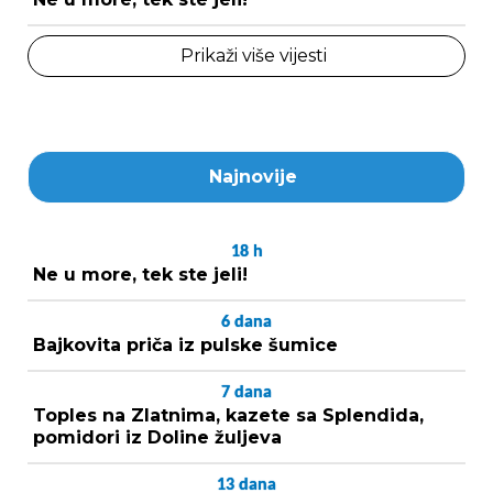
Prikaži više vijesti
Najnovije
18
h
Ne u more, tek ste jeli!
6
dana
Bajkovita priča iz pulske šumice
7
dana
Toples na Zlatnima, kazete sa Splendida,
pomidori iz Doline žuljeva
13
dana