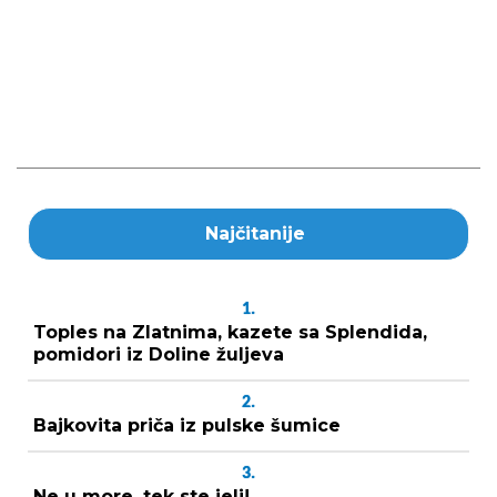
Najčitanije
1.
Toples na Zlatnima, kazete sa Splendida,
pomidori iz Doline žuljeva
2.
Bajkovita priča iz pulske šumice
3.
Ne u more, tek ste jeli!