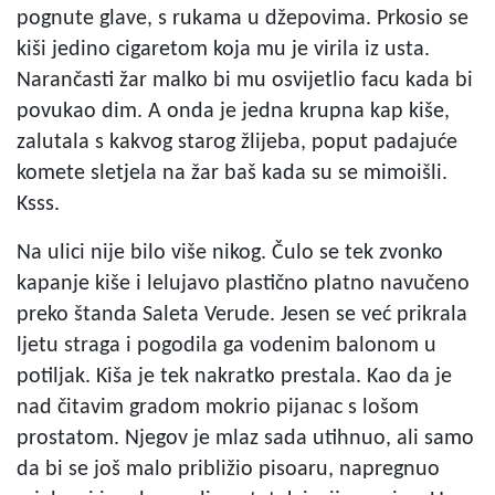
pognute glave, s rukama u džepovima. Prkosio se
kiši jedino cigaretom koja mu je virila iz usta.
Narančasti žar malko bi mu osvijetlio facu kada bi
povukao dim. A onda je jedna krupna kap kiše,
zalutala s kakvog starog žlijeba, poput padajuće
komete sletjela na žar baš kada su se mimoišli.
Ksss.
Na ulici nije bilo više nikog. Čulo se tek zvonko
kapanje kiše i lelujavo plastično platno navučeno
preko štanda Saleta Verude. Jesen se već prikrala
ljetu straga i pogodila ga vodenim balonom u
potiljak. Kiša je tek nakratko prestala. Kao da je
nad čitavim gradom mokrio pijanac s lošom
prostatom. Njegov je mlaz sada utihnuo, ali samo
da bi se još malo približio pisoaru, napregnuo