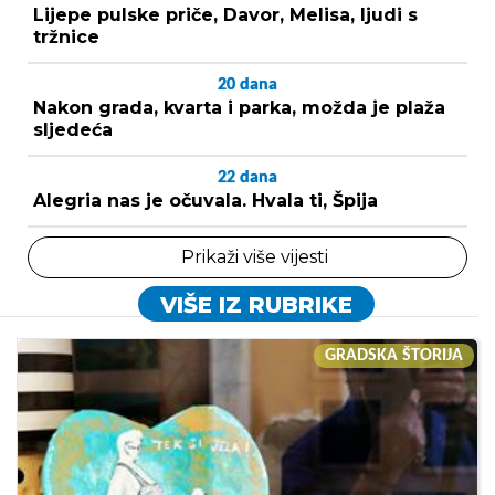
Lijepe pulske priče, Davor, Melisa, ljudi s
tržnice
20
dana
Nakon grada, kvarta i parka, možda je plaža
sljedeća
22
dana
Alegria nas je očuvala. Hvala ti, Špija
Prikaži više vijesti
VIŠE IZ RUBRIKE
GRADSKA ŠTORIJA