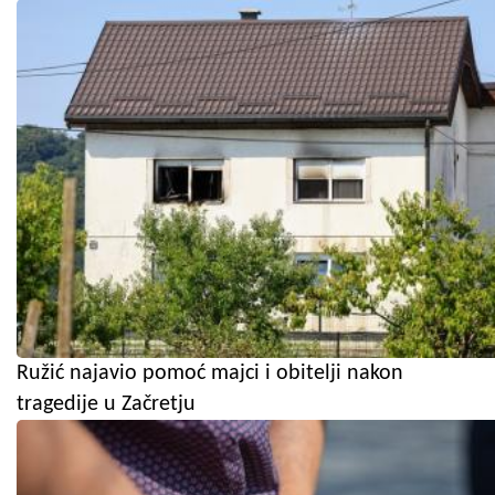
Ružić najavio pomoć majci i obitelji nakon
tragedije u Začretju