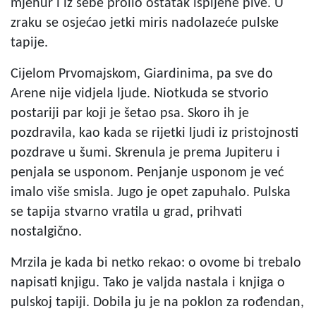
mjehur i iz sebe prolio ostatak ispijene pive. U
zraku se osjećao jetki miris nadolazeće pulske
tapije.
Cijelom Prvomajskom, Giardinima, pa sve do
Arene nije vidjela ljude. Niotkuda se stvorio
postariji par koji je šetao psa. Skoro ih je
pozdravila, kao kada se rijetki ljudi iz pristojnosti
pozdrave u šumi. Skrenula je prema Jupiteru i
penjala se usponom. Penjanje usponom je već
imalo više smisla. Jugo je opet zapuhalo. Pulska
se tapija stvarno vratila u grad, prihvati
nostalgično.
Mrzila je kada bi netko rekao: o ovome bi trebalo
napisati knjigu. Tako je valjda nastala i knjiga o
pulskoj tapiji. Dobila ju je na poklon za rođendan,