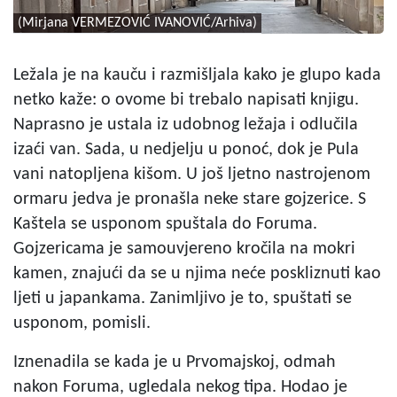
(Mirjana VERMEZOVIĆ IVANOVIĆ/Arhiva)
Ležala je na kauču i razmišljala kako je glupo kada
netko kaže: o ovome bi trebalo napisati knjigu.
Naprasno je ustala iz udobnog ležaja i odlučila
izaći van. Sada, u nedjelju u ponoć, dok je Pula
vani natopljena kišom. U još ljetno nastrojenom
ormaru jedva je pronašla neke stare gojzerice. S
Kaštela se usponom spuštala do Foruma.
Gojzericama je samouvjereno kročila na mokri
kamen, znajući da se u njima neće poskliznuti kao
ljeti u japankama. Zanimljivo je to, spuštati se
usponom, pomisli.
Iznenadila se kada je u Prvomajskoj, odmah
nakon Foruma, ugledala nekog tipa. Hodao je