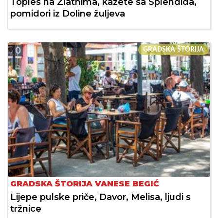
Toples na Zlatnima, kazete sa Splendida,
pomidori iz Doline žuljeva
GRADSKA ŠTORIJA
GRADSKA ŠTORIJA VANESE BEGIĆ
Lijepe pulske priče, Davor, Melisa, ljudi s
tržnice