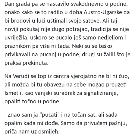
Dan grada pa se nastavilo svakodnevno u podne,
onako kako se to radilo u doba Austro-Ugarske da
bi brodovi u luci uštimali svoje satove. Ali taj
noviji pokušaj nije dugo potrajao, tradicija se nije
uvriježila, uskoro se pucalo još samo nedjeljom i
praznikom pa više ni tada. Neki su se teško
privikavali na pucanj u podne, drugi su žalili što je
praksa prekinuta.
Na Verudi se top iz centra vjerojatno ne bi ni čuo,
ali možda bi tu obavezu na sebe mogao preuzeti
Ismet i, kao vanjski suradnik za signaliziranje,
opaliti točno u podne.
- Znao sam ja "pucati" i na točan sat, ali sada
opalim kada mi dođe. Samo da privučem pažnju,
priča nam uz osmijeh.