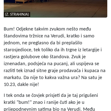
(Z. STRAHINJA)
Bum! Odjekne takvim zvukom nešto među
štandovima tržnice na Verudi, kratko i samo
jednom, ne preglasno da bi preplašilo
starosjedioce, tek toliko da ih trgne iz letargije i
rastjera golubove oko štandova. Zvuk je
iznenadan, podsjeća na pucanj, ali uspijeva se
razliti tek iznad sitne graje prodavača i kupaca na
markatu. Da nije to kakva važna ura? Na satu je
10.23, dakle nije!
I tek onda se čovjek prisjeti da je taj prigušeni
kratki "bum!" znao i ranije čuti ako je u
prijepodnevnim satima bio na Verudi. Među