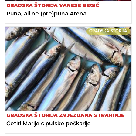
GRADSKA ŠTORIJA VANESE BEGIĆ
Puna, ali ne (pre)puna Arena
GRADSKA ŠTORIJA
GRADSKA ŠTORIJA ZVJEZDANA STRAHINJE
Četiri Marije s pulske peškarije