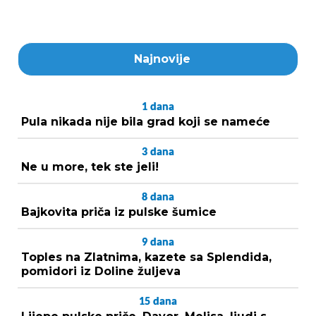
Najnovije
1
dana
Pula nikada nije bila grad koji se nameće
3
dana
Ne u more, tek ste jeli!
8
dana
Bajkovita priča iz pulske šumice
9
dana
Toples na Zlatnima, kazete sa Splendida,
pomidori iz Doline žuljeva
15
dana