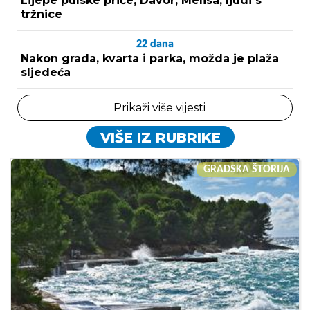
Lijepe pulske priče, Davor, Melisa, ljudi s
tržnice
22
dana
Nakon grada, kvarta i parka, možda je plaža
sljedeća
Prikaži više vijesti
VIŠE IZ RUBRIKE
GRADSKA ŠTORIJA