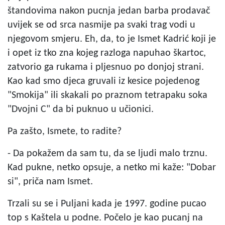
štandovima nakon pucnja jedan barba prodavač
uvijek se od srca nasmije pa svaki trag vodi u
njegovom smjeru. Eh, da, to je Ismet Kadrić koji je
i opet iz tko zna kojeg razloga napuhao škartoc,
zatvorio ga rukama i pljesnuo po donjoj strani.
Kao kad smo djeca gruvali iz kesice pojedenog
"Smokija" ili skakali po praznom tetrapaku soka
"Dvojni C" da bi puknuo u učionici.
Pa zašto, Ismete, to radite?
- Da pokažem da sam tu, da se ljudi malo trznu.
Kad pukne, netko opsuje, a netko mi kaže: "Dobar
si", priča nam Ismet.
Trzali su se i Puljani kada je 1997. godine pucao
top s Kaštela u podne. Počelo je kao pucanj na