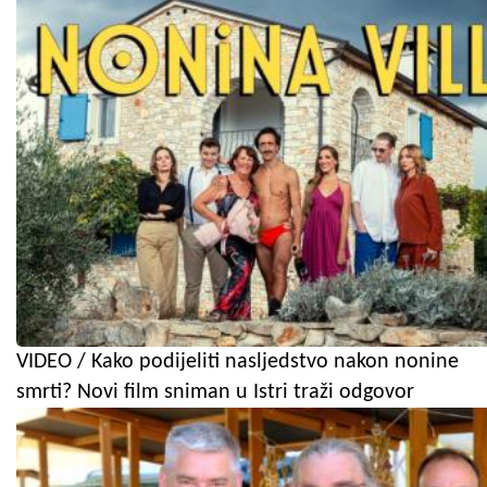
VIDEO / Kako podijeliti nasljedstvo nakon nonine
smrti? Novi film sniman u Istri traži odgovor