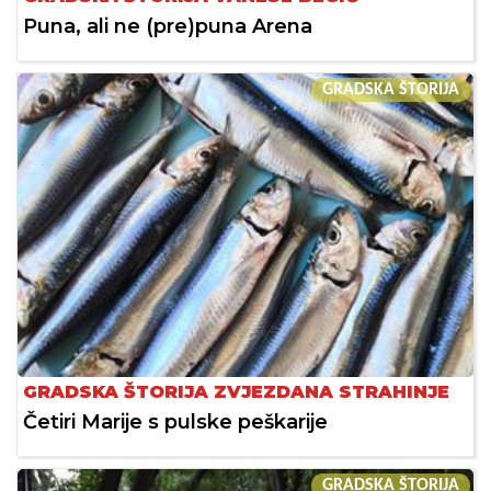
Puna, ali ne (pre)puna Arena
GRADSKA ŠTORIJA
GRADSKA ŠTORIJA ZVJEZDANA STRAHINJE
Četiri Marije s pulske peškarije
GRADSKA ŠTORIJA