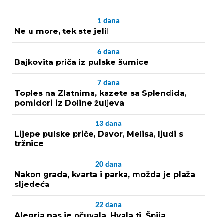
1
dana
Ne u more, tek ste jeli!
6
dana
Bajkovita priča iz pulske šumice
7
dana
Toples na Zlatnima, kazete sa Splendida,
pomidori iz Doline žuljeva
13
dana
Lijepe pulske priče, Davor, Melisa, ljudi s
tržnice
20
dana
Nakon grada, kvarta i parka, možda je plaža
sljedeća
22
dana
Alegria nas je očuvala. Hvala ti, Špija