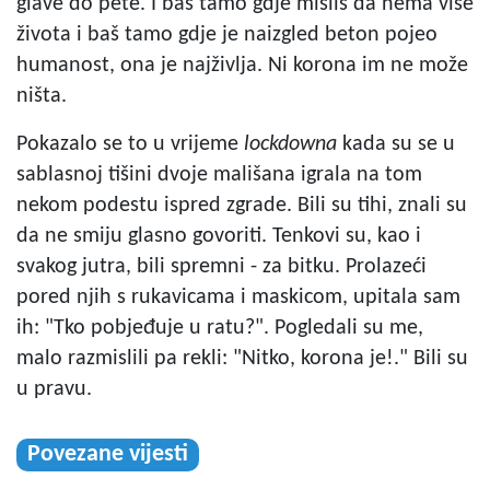
glave do pete. I baš tamo gdje misliš da nema više
života i baš tamo gdje je naizgled beton pojeo
humanost, ona je najživlja. Ni korona im ne može
ništa.
Pokazalo se to u vrijeme
lockdowna
kada su se u
sablasnoj tišini dvoje mališana igrala na tom
nekom podestu ispred zgrade. Bili su tihi, znali su
da ne smiju glasno govoriti. Tenkovi su, kao i
svakog jutra, bili spremni - za bitku. Prolazeći
pored njih s rukavicama i maskicom, upitala sam
ih: "Tko pobjeđuje u ratu?". Pogledali su me,
malo razmislili pa rekli: "Nitko, korona je!." Bili su
u pravu.
Povezane vijesti