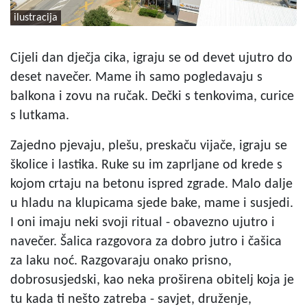
ilustracija
Cijeli dan dječja cika, igraju se od devet ujutro do
deset navečer. Mame ih samo pogledavaju s
balkona i zovu na ručak. Dečki s tenkovima, curice
s lutkama.
Zajedno pjevaju, plešu, preskaču vijače, igraju se
školice i lastika. Ruke su im zaprljane od krede s
kojom crtaju na betonu ispred zgrade. Malo dalje
u hladu na klupicama sjede bake, mame i susjedi.
I oni imaju neki svoji ritual - obavezno ujutro i
navečer. Šalica razgovora za dobro jutro i čašica
za laku noć. Razgovaraju onako prisno,
dobrosusjedski, kao neka proširena obitelj koja je
tu kada ti nešto zatreba - savjet, druženje,