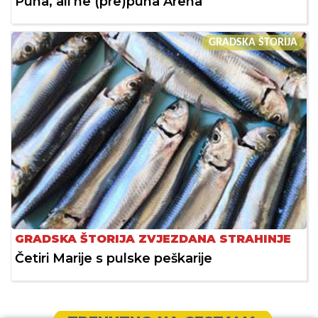
Puna, ali ne (pre)puna Arena
GRADSKA ŠTORIJA
GRADSKA ŠTORIJA ZVJEZDANA STRAHINJE
Četiri Marije s pulske peškarije