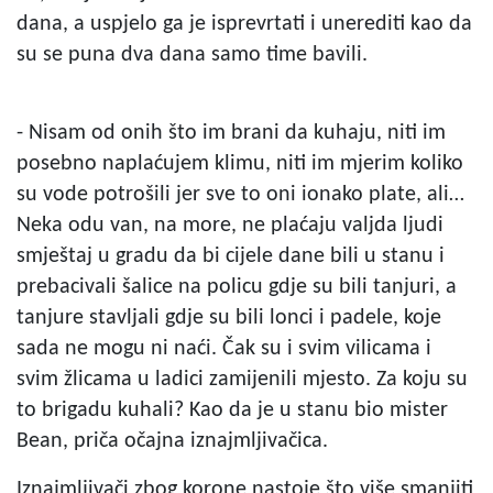
dana, a uspjelo ga je isprevrtati i unerediti kao da
su se puna dva dana samo time bavili.
- Nisam od onih što im brani da kuhaju, niti im
posebno naplaćujem klimu, niti im mjerim koliko
su vode potrošili jer sve to oni ionako plate, ali…
Neka odu van, na more, ne plaćaju valjda ljudi
smještaj u gradu da bi cijele dane bili u stanu i
prebacivali šalice na policu gdje su bili tanjuri, a
tanjure stavljali gdje su bili lonci i padele, koje
sada ne mogu ni naći. Čak su i svim vilicama i
svim žlicama u ladici zamijenili mjesto. Za koju su
to brigadu kuhali? Kao da je u stanu bio mister
Bean, priča očajna iznajmljivačica.
Iznajmljivači zbog korone nastoje što više smanjiti