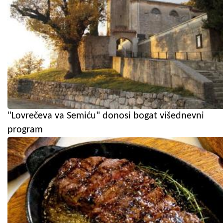
"Lovrečeva va Semiću" donosi bogat višednevni
program