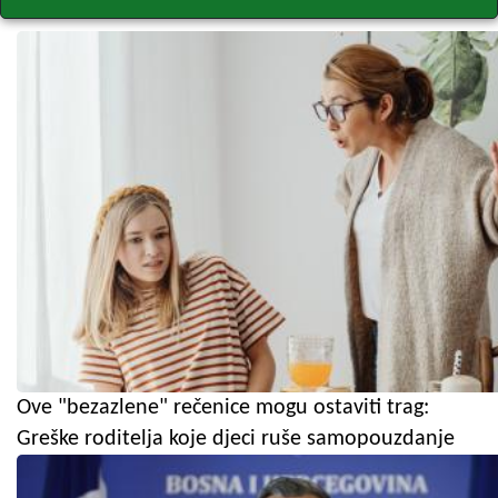
Ove "bezazlene" rečenice mogu ostaviti trag:
Greške roditelja koje djeci ruše samopouzdanje