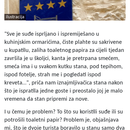
ilustracija
"Sve je suđe isprljano i ispremiješano u
kuhinjskim ormarićima, čiste plahte su sakrivene
u kupatilu, zaliha toaletnog papira za cijeli tjedan
završila je u školjci, kanta je pretrpana smećem,
smeća ima i u svakom kutku stana, pod tepihom,
ispod fotelje, strah me i pogledati ispod
kreveta…", priča nam iznajmljivačica stana nakon
što je ispratila jedne goste i preostalo joj je malo
vremena da stan pripremi za nove.
I u čemu je problem? To što su koristili suđe ili su
potrošili toaletni papir? Problem je, objašnjava
mi, što je dvoje turista boravilo u stanu samo dva