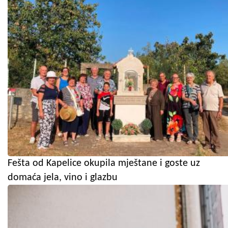
Fešta od Kapelice okupila mještane i goste uz
domaća jela, vino i glazbu