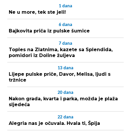
1
dana
Ne u more, tek ste jeli!
6
dana
Bajkovita priča iz pulske šumice
7
dana
Toples na Zlatnima, kazete sa Splendida,
pomidori iz Doline žuljeva
13
dana
Lijepe pulske priče, Davor, Melisa, ljudi s
tržnice
20
dana
Nakon grada, kvarta i parka, možda je plaža
sljedeća
22
dana
Alegria nas je očuvala. Hvala ti, Špija