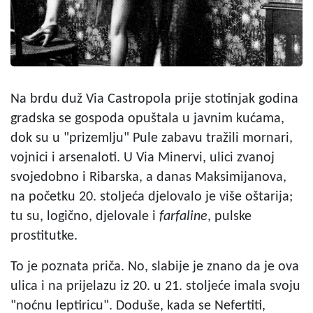
Na brdu duž Via Castropola prije stotinjak godina
gradska se gospoda opuštala u javnim kućama,
dok su u "prizemlju" Pule zabavu tražili mornari,
vojnici i arsenaloti. U Via Minervi, ulici zvanoj
svojedobno i Ribarska, a danas Maksimijanova,
na početku 20. stoljeća djelovalo je više oštarija;
tu su, logično, djelovale i
farfaline
, pulske
prostitutke.
To je poznata priča. No, slabije je znano da je ova
ulica i na prijelazu iz 20. u 21. stoljeće imala svoju
"noćnu leptiricu". Doduše, kada se Nefertiti,