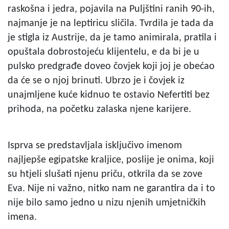
raskošna i jedra, pojavila na Puljštini ranih 90-ih,
najmanje je na leptiricu sličila. Tvrdila je tada da
je stigla iz Austrije, da je tamo animirala, pratila i
opuštala dobrostojeću klijentelu, e da bi je u
pulsko predgrađe doveo čovjek koji joj je obećao
da će se o njoj brinuti. Ubrzo je i čovjek iz
unajmljene kuće kidnuo te ostavio Nefertiti bez
prihoda, na početku zalaska njene karijere.
Isprva se predstavljala isključivo imenom
najljepše egipatske kraljice, poslije je onima, koji
su htjeli slušati njenu priču, otkrila da se zove
Eva. Nije ni važno, nitko nam ne garantira da i to
nije bilo samo jedno u nizu njenih umjetničkih
imena.