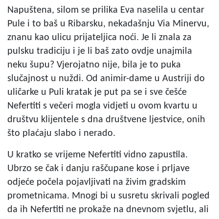
Napuštena, silom se prilika Eva naselila u centar
Pule i to baš u Ribarsku, nekadašnju Via Minervu,
znanu kao ulicu prijateljica noći. Je li znala za
pulsku tradiciju i je li baš zato ovdje unajmila
neku šupu? Vjerojatno nije, bila je to puka
slučajnost u nuždi. Od animir-dame u Austriji do
uličarke u Puli kratak je put pa se i sve češće
Nefertiti s večeri mogla vidjeti u ovom kvartu u
društvu klijentele s dna društvene ljestvice, onih
što plaćaju slabo i nerado.
U kratko se vrijeme Nefertiti vidno zapustila.
Ubrzo se čak i danju raščupane kose i prljave
odjeće počela pojavljivati na živim gradskim
prometnicama. Mnogi bi u susretu skrivali pogled
da ih Nefertiti ne prokaže na dnevnom svjetlu, ali