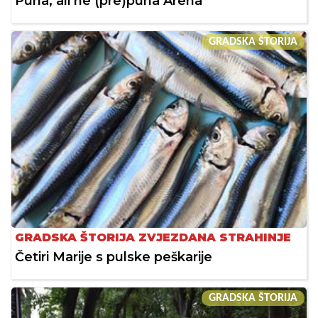
Puna, ali ne (pre)puna Arena
GRADSKA ŠTORIJA
GRADSKA ŠTORIJA ZVJEZDANA STRAHINJE
Četiri Marije s pulske peškarije
GRADSKA ŠTORIJA