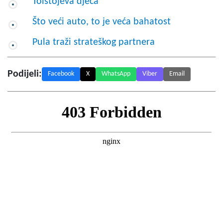
Tolstojeva djeca
Što veći auto, to je veća bahatost
Pula traži strateškog partnera
Podijeli:
Facebook
X
WhatsApp
Viber
Email