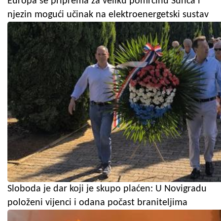
Europa se priprema za veliku pomrčinu Sunca i
njezin mogući učinak na elektroenergetski sustav
Sloboda je dar koji je skupo plaćen: U Novigradu
položeni vijenci i odana počast braniteljima