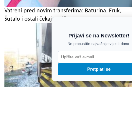
Vatreni pred novim transferima: Baturina, Fruk,
Šutalo i ostali čekaju velike poteze
Prijavi se na Newsletter!
Ne propustite najvažnije vijesti dana.
Pretplati se
Automobil završio pod vlakom u Puli: Vozač se
nije zaustavio na pružnom prijelazu