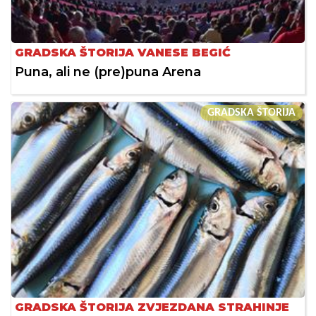
GRADSKA ŠTORIJA VANESE BEGIĆ
Puna, ali ne (pre)puna Arena
GRADSKA ŠTORIJA
GRADSKA ŠTORIJA ZVJEZDANA STRAHINJE