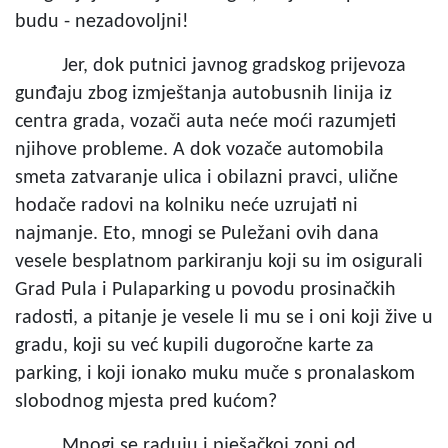
budu - nezadovoljni!
Jer, dok putnici javnog gradskog prijevoza
gunđaju zbog izmještanja autobusnih linija iz
centra grada, vozači auta neće moći razumjeti
njihove probleme. A dok vozače automobila
smeta zatvaranje ulica i obilazni pravci, ulične
hodače radovi na kolniku neće uzrujati ni
najmanje. Eto, mnogi se Puležani ovih dana
vesele besplatnom parkiranju koji su im osigurali
Grad Pula i Pulaparking u povodu prosinačkih
radosti, a pitanje je vesele li mu se i oni koji žive u
gradu, koji su već kupili dugoročne karte za
parking, i koji ionako muku muče s pronalaskom
slobodnog mjesta pred kućom?
Mnogi se raduju i pješačkoj zoni od