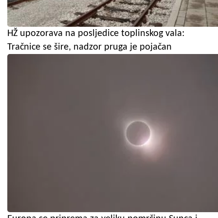
HŽ upozorava na posljedice toplinskog vala:
Tračnice se šire, nadzor pruga je pojačan