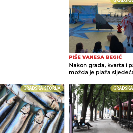
GRADSKA
PIŠE VANESA BEGIĆ
Nakon grada, kvarta i p
možda je plaža sljedeć
GRADSKA ŠTORIJA
GRADSKA