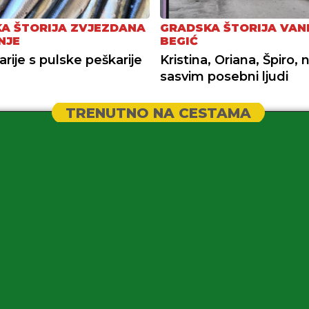
A ŠTORIJA ZVJEZDANA
GRADSKA ŠTORIJA VAN
NJE
BEGIĆ
arije s pulske peškarije
Kristina, Oriana, Špiro, 
sasvim posebni ljudi
TRENUTNO NA CESTAMA