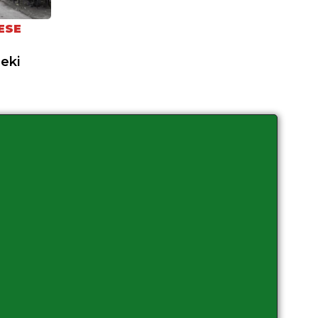
ESE
neki