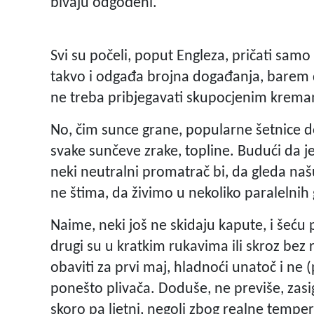
bivaju odgođeni.
Svi su počeli, poput Engleza, pričati sam
takvo i odgađa brojna događanja, barem d
ne treba pribjegavati skupocjenim krem
No, čim sunce grane, popularne šetnice d
svake sunčeve zrake, topline. Budući da je
neki neutralni promatrač bi, da gleda naš
ne štima, da živimo u nekoliko paralelni
Naime, neki još ne skidaju kapute, i šeć
drugi su u kratkim rukavima ili skroz bez 
obaviti za prvi maj, hladnoći unatoč i n
ponešto plivača. Doduše, ne previše, zasi
skoro pa ljetni, negoli zbog realne tempe