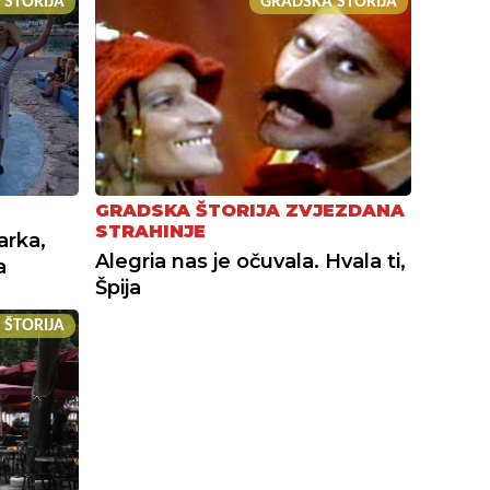
 ŠTORIJA
GRADSKA ŠTORIJA
GRADSKA ŠTORIJA ZVJEZDANA
STRAHINJE
arka,
Alegria nas je očuvala. Hvala ti,
a
Špija
 ŠTORIJA