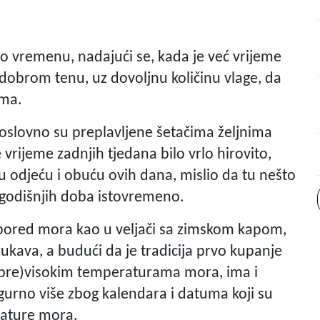
o o vremenu, nadajući se, kada je već vrijeme
obrom tenu, uz dovoljnu količinu vlage, da
ama.
oslovno su preplavljene šetačima željnima
 vrijeme zadnjih tjedana bilo vrlo hirovito,
u odjeću i obuću ovih dana, mislio da tu nešto
h godišnjih doba istovremeno.
u pored mora kao u veljači sa zimskom kapom,
rukava, a budući da je tradicija prvo kupanje
e (pre)visokim temperaturama mora, ima i
gurno više zbog kalendara i datuma koji su
rature mora.