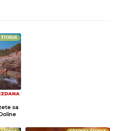
 ŠTORIJA
EZDANA
zete sa
Doline