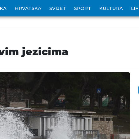
IKA
HRVATSKA
SVIJET
SPORT
KULTURA
LI
svim jezicima