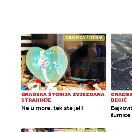
GRADSKA ŠTORIJA
GRADSKA ŠTORIJA ZVJEZDANA
GRADSK
STRAHINJE
BEGIĆ
Ne u more, tek ste jeli!
Bajkovit
šumice