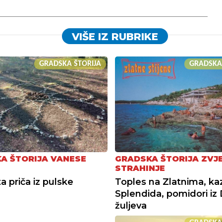
VIŠE IZ RUBRIKE
GRADSKA ŠTORIJA
GRADSKA
A ŠTORIJA VANESE
GRADSKA ŠTORIJA ZVJ
STRAHINJE
a priča iz pulske
Toples na Zlatnima, ka
Splendida, pomidori iz 
žuljeva