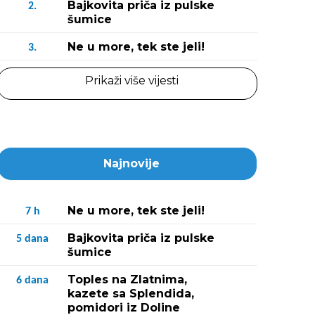
Bajkovita priča iz pulske
2.
šumice
Ne u more, tek ste jeli!
3.
Prikaži više vijesti
Najnovije
Ne u more, tek ste jeli!
7
h
Bajkovita priča iz pulske
5
dana
šumice
Toples na Zlatnima,
6
dana
kazete sa Splendida,
pomidori iz Doline