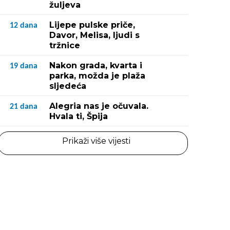
žuljeva
Lijepe pulske priče,
12
dana
Davor, Melisa, ljudi s
tržnice
Nakon grada, kvarta i
19
dana
parka, možda je plaža
sljedeća
Alegria nas je očuvala.
21
dana
Hvala ti, Špija
Prikaži više vijesti