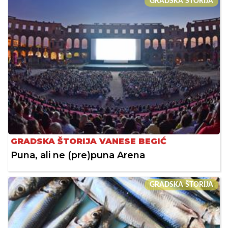
GRADSKA ŠTORIJA
GRADSKA ŠTORIJA VANESE BEGIĆ
Puna, ali ne (pre)puna Arena
GRADSKA ŠTORIJA