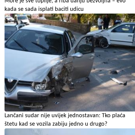
More je sve toplije, a riba danju bezvoljna – evo
kada se sada isplati baciti udicu
Lančani sudar nije uvijek jednostavan: Tko plaća
štetu kad se vozila zabiju jedno u drugo?