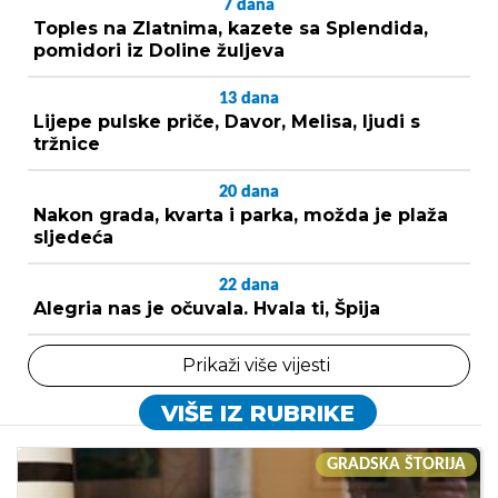
7
dana
Toples na Zlatnima, kazete sa Splendida,
pomidori iz Doline žuljeva
13
dana
Lijepe pulske priče, Davor, Melisa, ljudi s
tržnice
20
dana
Nakon grada, kvarta i parka, možda je plaža
sljedeća
22
dana
Alegria nas je očuvala. Hvala ti, Špija
Prikaži više vijesti
VIŠE IZ RUBRIKE
GRADSKA ŠTORIJA