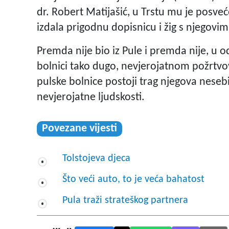
dr. Robert Matijašić, u Trstu mu je posv
izdala prigodnu dopisnicu i žig s njegovim
Premda nije bio iz Pule i premda nije, u o
bolnici tako dugo, nevjerojatnom požrtvo
pulske bolnice postoji trag njegova nesebi
nevjerojatne ljudskosti.
Povezane vijesti
Tolstojeva djeca
Što veći auto, to je veća bahatost
Pula traži strateškog partnera