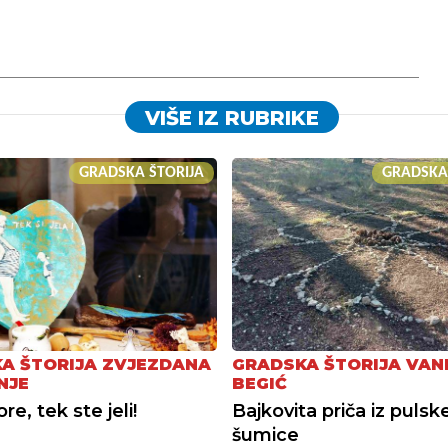
VIŠE IZ RUBRIKE
GRADSKA ŠTORIJA
GRADSKA
A ŠTORIJA ZVJEZDANA
GRADSKA ŠTORIJA VAN
NJE
BEGIĆ
e, tek ste jeli!
Bajkovita priča iz pulsk
šumice