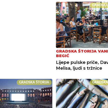
GRADSKA
GRADSKA ŠTORIJA VAN
BEGIĆ
Lijepe pulske priče, Dav
Melisa, ljudi s tržnice
GRADSKA ŠTORIJA
GRADSKA