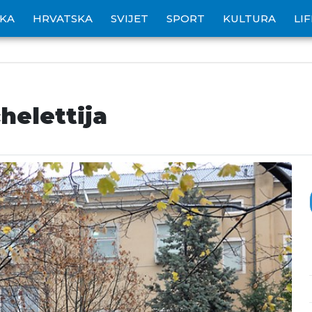
IKA
HRVATSKA
SVIJET
SPORT
KULTURA
LI
helettija