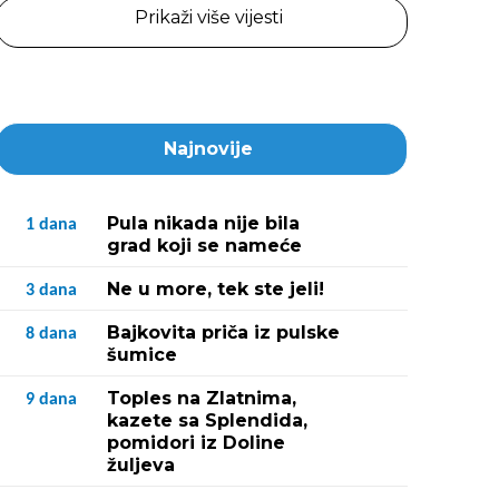
Prikaži više vijesti
Najnovije
Pula nikada nije bila
1
dana
grad koji se nameće
Ne u more, tek ste jeli!
3
dana
Bajkovita priča iz pulske
8
dana
šumice
Toples na Zlatnima,
9
dana
kazete sa Splendida,
pomidori iz Doline
žuljeva