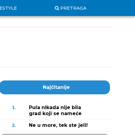
FESTYLE
PRETRAGA
Najčitanije
Pula nikada nije bila
1.
grad koji se nameće
Ne u more, tek ste jeli!
2.