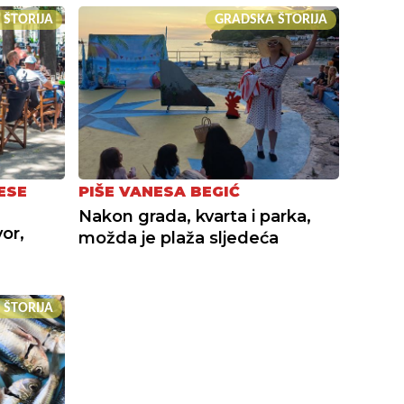
 ŠTORIJA
GRADSKA ŠTORIJA
ESE
PIŠE VANESA BEGIĆ
Nakon grada, kvarta i parka,
or,
možda je plaža sljedeća
 ŠTORIJA