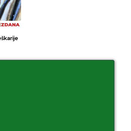
EZDANA
eškarije