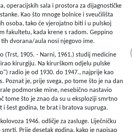
 operacijskih sala i prostora za dijagnostičke
astanke. Kao što mnoge bolnice i sveučilišta
osoba, tako će vjerojatno biti i u pulskoj
m fakultetu, kada krene s radom. Geppino
d tih dvorana/aula nosi njegovo ime.
 (Trst, 1905. - Narni, 1961.) studij medicine
izirao kirurgiju. Na kirurškom odjelu pulske
o") radio je od 1930. do 1947., najprije kao
s. Poznat je, prije svega, po tome što je na dan
dirale podmorske mine, nesebično nastavio
 tome što je znao da su u eksploziji smrtno
 i šest godina, te brat i bratova supruga.
 kolovoza 1946. odličje za zasluge. Liječničku
 smrti. Prije desetak godina, kako je napisao