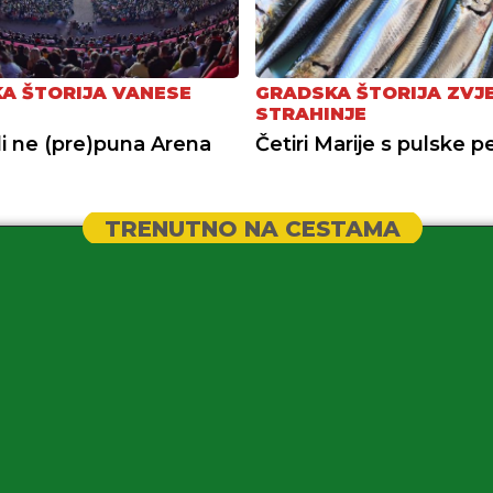
A ŠTORIJA VANESE
GRADSKA ŠTORIJA ZVJ
STRAHINJE
li ne (pre)puna Arena
Četiri Marije s pulske p
TRENUTNO NA CESTAMA