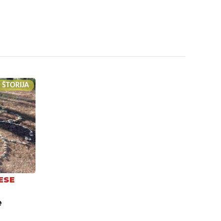
 ŠTORIJA
ESE
e