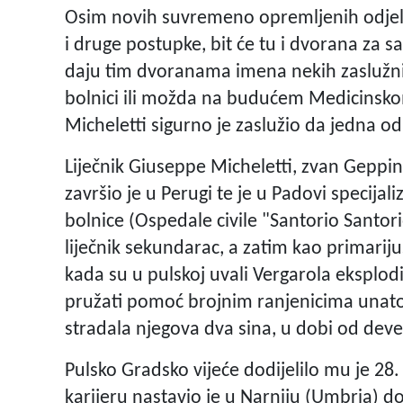
Osim novih suvremeno opremljenih odjela,
i druge postupke, bit će tu i dvorana za s
daju tim dvoranama imena nekih zaslužnih 
bolnici ili možda na budućem Medicinsko
Micheletti sigurno je zaslužio da jedna o
Liječnik Giuseppe Micheletti, zvan Geppino
završio je u Perugi te je u Padovi specijal
bolnice (Ospedale civile "Santorio Santori
liječnik sekundarac, a zatim kao primariju
kada su u pulskoj uvali Vergarola eksplo
pružati pomoć brojnim ranjenicima unatoč
stradala njegova dva sina, u dobi od devet
Pulsko Gradsko vijeće dodijelilo mu je 28.
karijeru nastavio je u Narniju (Umbria) do