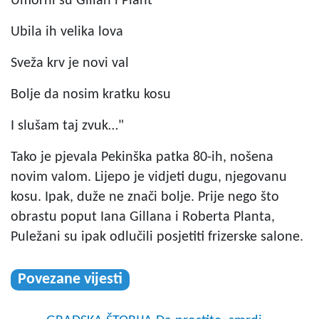
Umorni su Gillan i Plant
Ubila ih velika lova
Sveža krv je novi val
Bolje da nosim kratku kosu
I slušam taj zvuk…"
Tako je pjevala Pekinška patka 80-ih, nošena
novim valom. Lijepo je vidjeti dugu, njegovanu
kosu. Ipak, duže ne znači bolje. Prije nego što
obrastu poput Iana Gillana i Roberta Planta,
Puležani su ipak odlučili posjetiti frizerske salone.
Povezane vijesti