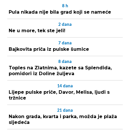
8
h
Pula nikada nije bila grad koji se nameće
2
dana
Ne u more, tek ste jeli!
7
dana
Bajkovita priča iz pulske šumice
8
dana
Toples na Zlatnima, kazete sa Splendida,
pomidori iz Doline žuljeva
14
dana
Lijepe pulske priče, Davor, Melisa, ljudi s
tržnice
21
dana
Nakon grada, kvarta i parka, možda je plaža
sljedeća