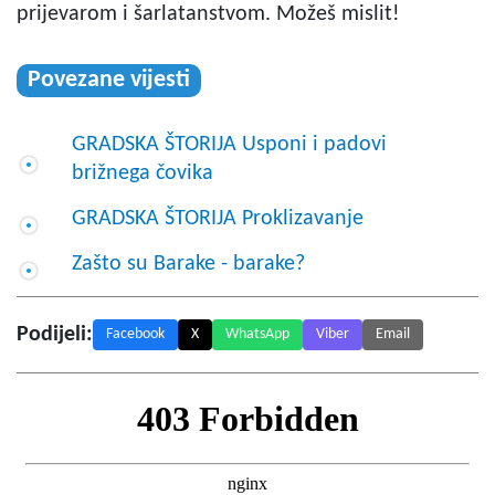
prijevarom i šarlatanstvom. Možeš mislit!
Povezane vijesti
GRADSKA ŠTORIJA Usponi i padovi
brižnega čovika
GRADSKA ŠTORIJA Proklizavanje
Zašto su Barake - barake?
Podijeli:
Facebook
X
WhatsApp
Viber
Email