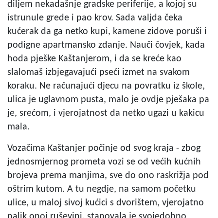
diljem nekadašnje gradske periferije, a kojoj su
istrunule grede i pao krov. Sada valjda čeka
kućerak da ga netko kupi, kamene zidove poruši i
podigne apartmansko zdanje. Nauči čovjek, kada
hoda pješke Kaštanjerom, i da se kreće kao
slalomaš izbjegavajući pseći izmet na svakom
koraku. Ne računajući djecu na povratku iz škole,
ulica je uglavnom pusta, malo je ovdje pješaka pa
je, srećom, i vjerojatnost da netko ugazi u kakicu
mala.
Vozačima Kaštanjer počinje od svog kraja - zbog
jednosmjernog prometa vozi se od većih kućnih
brojeva prema manjima, sve do ono raskrižja pod
oštrim kutom. A tu negdje, na samom početku
ulice, u maloj sivoj kućici s dvorištem, vjerojatno
nalik onoj ruševini, stanovala je svojedobno