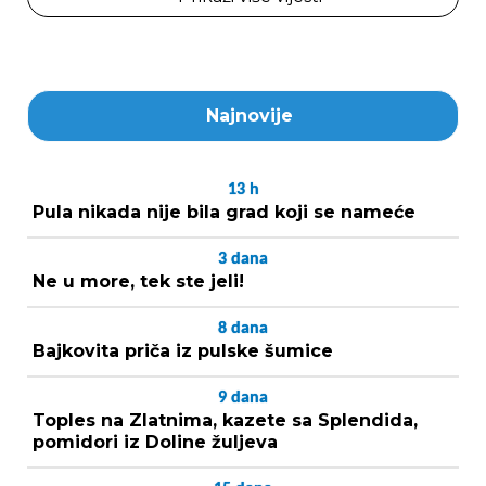
Najnovije
13
h
Pula nikada nije bila grad koji se nameće
3
dana
Ne u more, tek ste jeli!
8
dana
Bajkovita priča iz pulske šumice
9
dana
Toples na Zlatnima, kazete sa Splendida,
pomidori iz Doline žuljeva