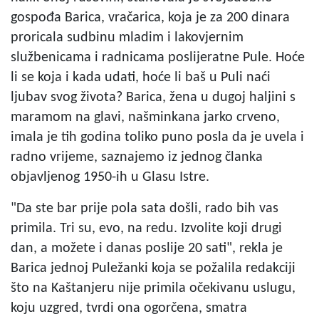
gospođa Barica, vračarica, koja je za 200 dinara
proricala sudbinu mladim i lakovjernim
službenicama i radnicama poslijeratne Pule. Hoće
li se koja i kada udati, hoće li baš u Puli naći
ljubav svog života? Barica, žena u dugoj haljini s
maramom na glavi, našminkana jarko crveno,
imala je tih godina toliko puno posla da je uvela i
radno vrijeme, saznajemo iz jednog članka
objavljenog 1950-ih u Glasu Istre.
"Da ste bar prije pola sata došli, rado bih vas
primila. Tri su, evo, na redu. Izvolite koji drugi
dan, a možete i danas poslije 20 sati", rekla je
Barica jednoj Puležanki koja se požalila redakciji
što na Kaštanjeru nije primila očekivanu uslugu,
koju uzgred, tvrdi ona ogorčena, smatra