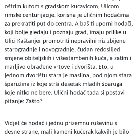
oštrim kutom s gradskom kucavicom, Ulicom
rimske centurijacije, korisna je uličnim hodačima
za prekratiti put do centra. A baš ti uporni hodači,
koji bolje gledaju i poznaju grad, imaju prilike u
Ulici Kaštanjer promotriti nepravilni niz zbijene
starogradnje i novogradnje, čudan redoslijed
smjene obiteljskih i višestambenih kuća, a zatim i
marljivo obrađene vrtove i dvorišta. Eto, u
jednom dvorištu stara je maslina, pod njom stara
šparužina iz koje strši desetak mladih šparuga
koje nitko ne bere. Ulični hodač tada si postavi
pitanje: Zašto?
Vidjet će hodač i jednu prizemnu ruševinu s
desne strane, mali kameni kućerak kakvih je bilo