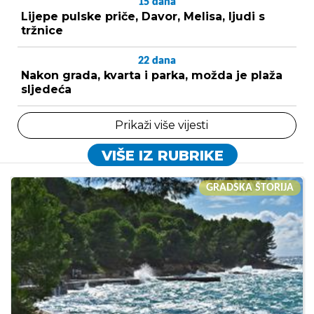
15
dana
Lijepe pulske priče, Davor, Melisa, ljudi s
tržnice
22
dana
Nakon grada, kvarta i parka, možda je plaža
sljedeća
Prikaži više vijesti
VIŠE IZ RUBRIKE
GRADSKA ŠTORIJA