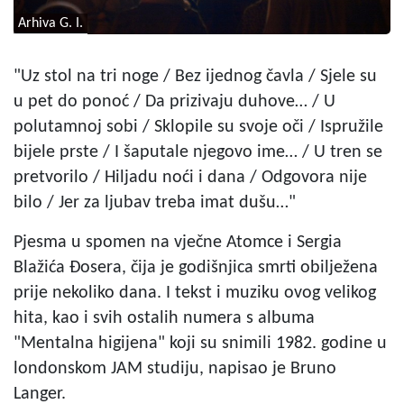
Arhiva G. I.
"Uz stol na tri noge / Bez ijednog čavla / Sjele su
u pet do ponoć / Da prizivaju duhove… / U
polutamnoj sobi / Sklopile su svoje oči / Ispružile
bijele prste / I šaputale njegovo ime… / U tren se
pretvorilo / Hiljadu noći i dana / Odgovora nije
bilo / Jer za ljubav treba imat dušu…"
Pjesma u spomen na vječne Atomce i Sergia
Blažića Đosera, čija je godišnjica smrti obilježena
prije nekoliko dana. I tekst i muziku ovog velikog
hita, kao i svih ostalih numera s albuma
"Mentalna higijena" koji su snimili 1982. godine u
londonskom JAM studiju, napisao je Bruno
Langer.