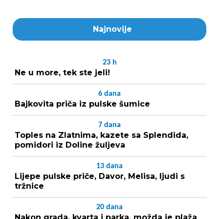
Najnovije
23
h
Ne u more, tek ste jeli!
6
dana
Bajkovita priča iz pulske šumice
7
dana
Toples na Zlatnima, kazete sa Splendida,
pomidori iz Doline žuljeva
13
dana
Lijepe pulske priče, Davor, Melisa, ljudi s
tržnice
20
dana
Nakon grada, kvarta i parka, možda je plaža