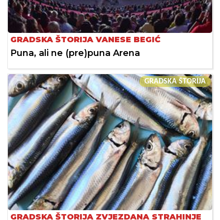
GRADSKA ŠTORIJA VANESE BEGIĆ
Puna, ali ne (pre)puna Arena
GRADSKA ŠTORIJA
GRADSKA ŠTORIJA ZVJEZDANA STRAHINJE