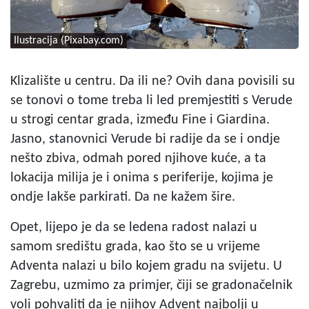
Ilustracija (Pixabay.com)
Klizalište u centru. Da ili ne? Ovih dana povisili su
se tonovi o tome treba li led premjestiti s Verude
u strogi centar grada, između Fine i Giardina.
Jasno, stanovnici Verude bi radije da se i ondje
nešto zbiva, odmah pored njihove kuće, a ta
lokacija milija je i onima s periferije, kojima je
ondje lakše parkirati. Da ne kažem šire.
Opet, lijepo je da se ledena radost nalazi u
samom središtu grada, kao što se u vrijeme
Adventa nalazi u bilo kojem gradu na svijetu. U
Zagrebu, uzmimo za primjer, čiji se gradonačelnik
voli pohvaliti da je njihov Advent najbolji u