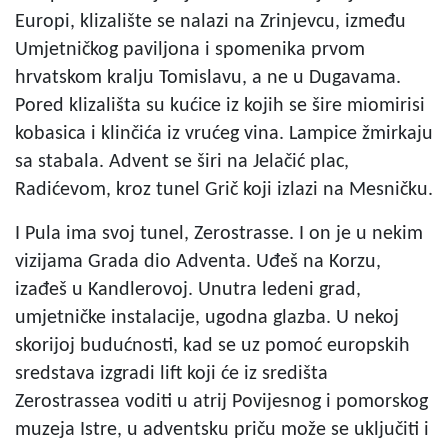
Europi, klizalište se nalazi na Zrinjevcu, između
Umjetničkog paviljona i spomenika prvom
hrvatskom kralju Tomislavu, a ne u Dugavama.
Pored klizališta su kućice iz kojih se šire miomirisi
kobasica i klinčića iz vrućeg vina. Lampice žmirkaju
sa stabala. Advent se širi na Jelačić plac,
Radićevom, kroz tunel Grič koji izlazi na Mesničku.
I Pula ima svoj tunel, Zerostrasse. I on je u nekim
vizijama Grada dio Adventa. Uđeš na Korzu,
izađeš u Kandlerovoj. Unutra ledeni grad,
umjetničke instalacije, ugodna glazba. U nekoj
skorijoj budućnosti, kad se uz pomoć europskih
sredstava izgradi lift koji će iz središta
Zerostrassea voditi u atrij Povijesnog i pomorskog
muzeja Istre, u adventsku priču može se uključiti i