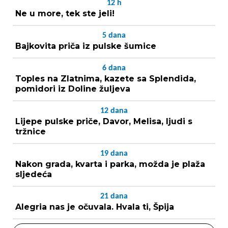
12
h
Ne u more, tek ste jeli!
5
dana
Bajkovita priča iz pulske šumice
6
dana
Toples na Zlatnima, kazete sa Splendida,
pomidori iz Doline žuljeva
12
dana
Lijepe pulske priče, Davor, Melisa, ljudi s
tržnice
19
dana
Nakon grada, kvarta i parka, možda je plaža
sljedeća
21
dana
Alegria nas je očuvala. Hvala ti, Špija