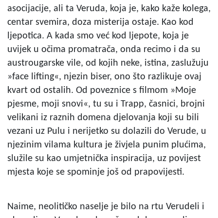
asocijacije, ali ta Veruda, koja je, kako kaže kolega,
centar svemira, doza misterija ostaje. Kao kod
ljepotica. A kada smo već kod ljepote, koja je
uvijek u očima promatrača, onda recimo i da su
austrougarske vile, od kojih neke, istina, zaslužuju
»face lifting«, njezin biser, ono što razlikuje ovaj
kvart od ostalih. Od poveznice s filmom »Moje
pjesme, moji snovi«, tu su i Trapp, časnici, brojni
velikani iz raznih domena djelovanja koji su bili
vezani uz Pulu i nerijetko su dolazili do Verude, u
njezinim vilama kultura je živjela punim plućima,
služile su kao umjetnička inspiracija, uz povijest
mjesta koje se spominje još od prapovijesti.
Naime, neolitičko naselje je bilo na rtu Verudeli i