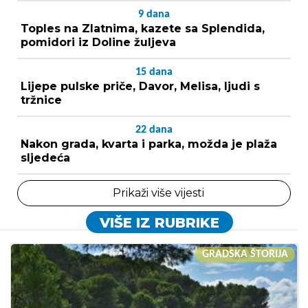
9
dana
Toples na Zlatnima, kazete sa Splendida,
pomidori iz Doline žuljeva
15
dana
Lijepe pulske priče, Davor, Melisa, ljudi s
tržnice
22
dana
Nakon grada, kvarta i parka, možda je plaža
sljedeća
Prikaži više vijesti
VIŠE IZ RUBRIKE
GRADSKA ŠTORIJA