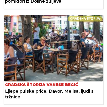
pomidori iz Doline žuljeva
GRADSKA ŠTORIJA
GRADSKA ŠTORIJA VANESE BEGIĆ
Lijepe pulske priče, Davor, Melisa, ljudi s
tržnice