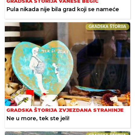
GRADSKA ŠTORIJA VANESE BEGIĆ
Pula nikada nije bila grad koji se nameće
GRADSKA ŠTORIJA
GRADSKA ŠTORIJA ZVJEZDANA STRAHINJE
Ne u more, tek ste jeli!