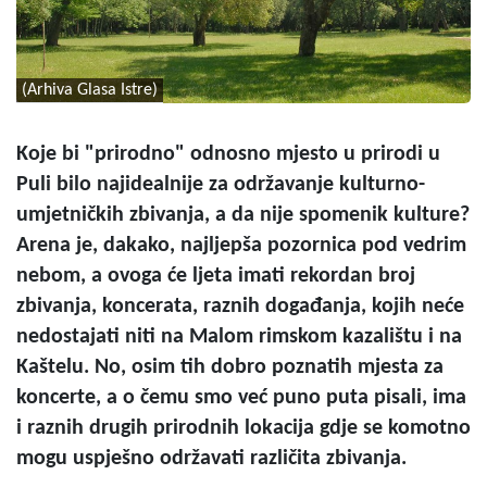
(Arhiva Glasa Istre)
Koje bi "prirodno" odnosno mjesto u prirodi u
Puli bilo najidealnije za održavanje kulturno-
umjetničkih zbivanja, a da nije spomenik kulture?
Arena je, dakako, najljepša pozornica pod vedrim
nebom, a ovoga će ljeta imati rekordan broj
zbivanja, koncerata, raznih događanja, kojih neće
nedostajati niti na Malom rimskom kazalištu i na
Kaštelu. No, osim tih dobro poznatih mjesta za
koncerte, a o čemu smo već puno puta pisali, ima
i raznih drugih prirodnih lokacija gdje se komotno
mogu uspješno održavati različita zbivanja.