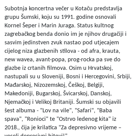
Subotnja koncertna večer u Kotaču predstavlja
grupu Šumski, koju su 1991. godine osnovali
Kornel Šeper i Marin Juraga. Status kultnog
zagrebačkog benda donio im je njihov drugačiji i
sasvim jedinstven zvuk nastao pod utjecajem
cijelog niza glazbenih stilova - od afra, krauta,
new wavea, avant-popa, prog-rocka pa sve do
glazbe iz crtanih filmova. Osim u Hrvatskoj,
nastupali su u Sloveniji, Bosni i Hercegovini, Srbiji,
Mađarskoj, Nizozemskoj, Češkoj, Belgiji,
Makedoniji, Bugarskoj, Švicarskoj, Danskoj,
Njemačkoj i Velikoj Britaniji. Šumski su objavili
šest albuma - "Lov na vile", "Safari", "Baba
spava", "Ronioci" te "Ostrvo ledenog kita" iz
2018., čija je krilatica "Za depresivno vrijeme –