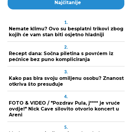
Najčitanije
1.
Nemate klimu? Ovo su besplatni trikovi zbog
kojih će vam stan biti osjetno hladniji
2.
Recept dana: Sočna piletina s povrćem iz
pećnice bez puno kompliciranja
3.
Kako pas bira svoju omiljenu osobu? Znanost
otkriva što presuđuje
4.
FOTO & VIDEO / "Pozdrav Pula, j**** je vruće
ovdje!" Nick Cave silovito otvorio koncert u
Areni
5.