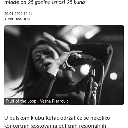
mlađe od 25 godina iznosi 25 kuna
20.09.2022 12:28
Autor: Tea TIDIĆ
Fruit of the Loop - Vesna Pisarović
U pulskom klubu Kotač održat će se nekoliko
koncertnih gostovanja odličnih regionalnih