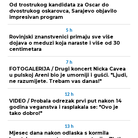
Od trostrukog kandidata za Oscar do
dvostrukog oskarovca, Sarajevo objavilo
impresivan program
5
h
Rovinjski znanstvenici primaju sve više
dojava o meduzi koja naraste i više od 30
centimetara
7
h
FOTOGALERIJA / Drugi koncert Nicka Cavea
u pulskoj Areni bio je umorniji i gušći. "Ljudi,
ne razumijete. Trebam vas danas!"
12
h
VIDEO / Probala odrezak prvi put nakon 14
godina veganstva i rasplakala se: "Ovo je
tako dobro!"
13
h
Mjesec dana nakon odlaska s kormila