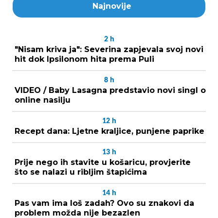
Najnovije
2
h
"Nisam kriva ja": Severina zapjevala svoj novi
hit dok Ipsilonom hita prema Puli
8
h
VIDEO / Baby Lasagna predstavio novi singl o
online nasilju
12
h
Recept dana: Ljetne kraljice, punjene paprike
13
h
Prije nego ih stavite u košaricu, provjerite
što se nalazi u ribljim štapićima
14
h
Pas vam ima loš zadah? Ovo su znakovi da
problem možda nije bezazlen