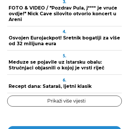
3.
FOTO & VIDEO / "Pozdrav Pula, j**** je vruće
ovdje!" Nick Cave silovito otvorio koncert u
Areni
4.
Osvojen Eurojackpot! Sretnik bogatiji za više
od 32 milijuna eura
5.
Meduze se pojavile uz istarsku obalu:
Stručnjaci objasnili o kojoj je vrsti riječ
6.
Recept dana: Sataraš, ljetni klasik
Prikaži više vijesti