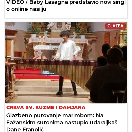
VIDEO / Baby Lasagna predstavio novi singl
o online nasilju
GLAZBA
CRKVA SV. KUZME I DAMJANA
Glazbeno putovanje marimbom: Na
Fažanskim sutonima nastupio udaraljkaš
Dane Franolić