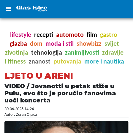
lifestyle
recepti
automoto
film
gastro
glazba
dom
moda i stil
showbizz
svijet
zivotinja
tehnologija
zanimljivosti
zdravlje
i fitness
znanost
putovanja
more i nautika
LJETO U ARENI
VIDEO / Jovanotti u petak stiže u
Pulu, evo što je poručio fanovima
uoči koncerta
30.06.2026 14:24
Autor: Zoran Oljača