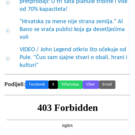
pretprodaji: U tri sata planule tribine i više
od 70% kapaciteta!
"Hrvatska za mene nije strana zemlja." Al
Bano se vraća publici koja ga desetljećima
voli
VIDEO / John Legend otkrio što očekuje od
Pule. "Čuo sam sjajne stvari o obali, hrani i
kulturi"
Podijeli:
Facebook
X
WhatsApp
Viber
Email