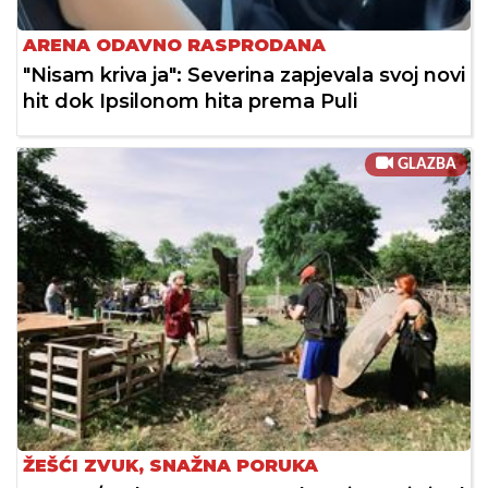
ARENA ODAVNO RASPRODANA
"Nisam kriva ja": Severina zapjevala svoj novi
hit dok Ipsilonom hita prema Puli
GLAZBA
ŽEŠĆI ZVUK, SNAŽNA PORUKA