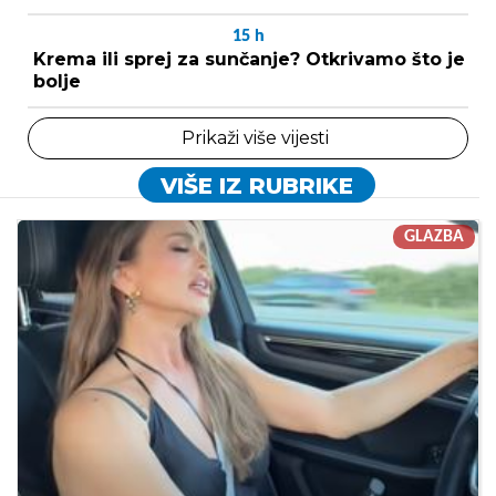
15
h
Krema ili sprej za sunčanje? Otkrivamo što je
bolje
Prikaži više vijesti
VIŠE IZ RUBRIKE
GLAZBA