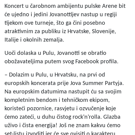
Koncert u čarobnom ambijentu pulske Arene bit
će ujedno i jedini Jovanottijev nastup u regiji
tijekom ove turneje, što ga čini posebno
atraktivnim za publiku iz Hrvatske, Slovenije,
Italije i okolnih zemalja.
Uoči dolaska u Pulu, Jovanotti se obratio
obožavateljima putem svog Facebook profila.
– Dolazim u Pulu, u Hrvatsku, na prvi od
europskih koncerata prije Jova Summer Partyja.
Na europskim datumima nastupit ću sa svojim
kompletnim bendom i tehničkom ekipom,
koristeći pozornice, rasvjetu i ozvučenje koje
ćemo zateći, u duhu čistog rock'n'rolla. Glazba
uživo i čista energija! Još ne znam kakvu ćemo
set-listu izvoditi jer će sve ovisiti o karakteru