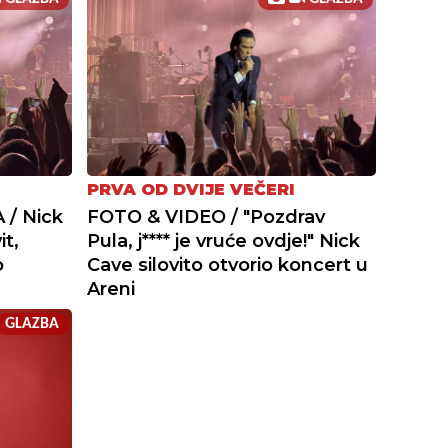
PRVA OD DVIJE VEČERI
/ Nick
FOTO & VIDEO / "Pozdrav
it,
Pula, j**** je vruće ovdje!" Nick
o
Cave silovito otvorio koncert u
Areni
GLAZBA