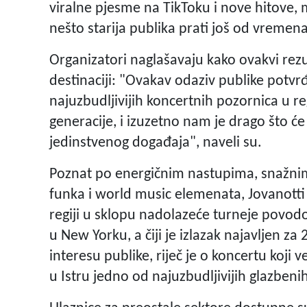
viralne pjesme na TikToku i nove hitove, m
nešto starija publika prati još od vremena
Organizatori naglašavaju kako ovakvi rezul
destinaciji: "Ovakav odaziv publike potvrđ
najuzbudljivijih koncertnih pozornica u reg
generacije, i izuzetno nam je drago što ć
jedinstvenog događaja", naveli su.
Poznat po energičnim nastupima, snažnim 
funka i world music elemenata, Jovanotti ć
regiji u sklopu nadolazeće turneje povo
u New Yorku, a čiji je izlazak najavljen z
interesu publike, riječ je o koncertu koj
u Istru jedno od najuzbudljivijih glazbeni