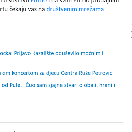
su u sustavu
Entrio
i na svim Entrio prodajnim
ertu čekaju vas na
društvenim mrežama
cka: Prljavo Kazalište oduševilo moćnim i
likim koncertom za djecu Centra Ruže Petrović
od Pule. "Čuo sam sjajne stvari o obali, hrani i