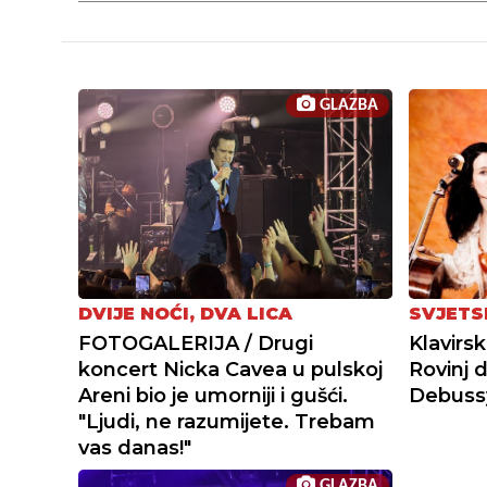
GLAZBA
DVIJE NOĆI, DVA LICA
SVJETS
FOTOGALERIJA / Drugi
Klavirsk
koncert Nicka Cavea u pulskoj
Rovinj 
Areni bio je umorniji i gušći.
Debuss
"Ljudi, ne razumijete. Trebam
vas danas!"
GLAZBA