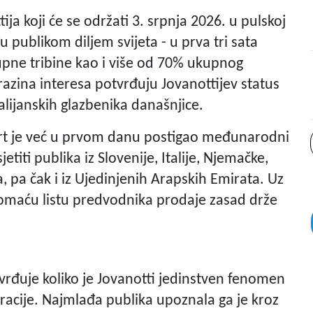
ja koji će se održati 3. srpnja 2026. u pulskoj
 publikom diljem svijeta - u prva tri sata
upne tribine kao i više od 70% ukupnog
razina interesa potvrđuju Jovanottijev status
talijanskih glazbenika današnjice.
rt je već u prvom danu postigao međunarodni
etiti publika iz Slovenije, Italije, Njemačke,
 pa čak i iz Ujedinjenih Arapskih Emirata. Uz
 domaću listu predvodnika prodaje zasad drže
vrđuje koliko je Jovanotti jedinstven fenomen
racije. Najmlađa publika upoznala ga je kroz