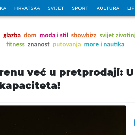
IKA
HRVATSKA
SVIJET
SPORT
KULTURA
LI
o
glazba
dom
moda i stil
showbizz
svijet zivotin
fitness
znanost
putovanja
more i nautika
renu već u pretprodaji: U 
 kapaciteta!