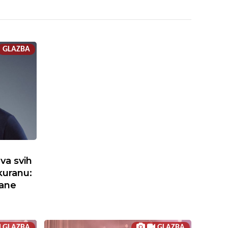
GLAZBA
va svih
kuranu:
ane
GLAZBA
GLAZBA