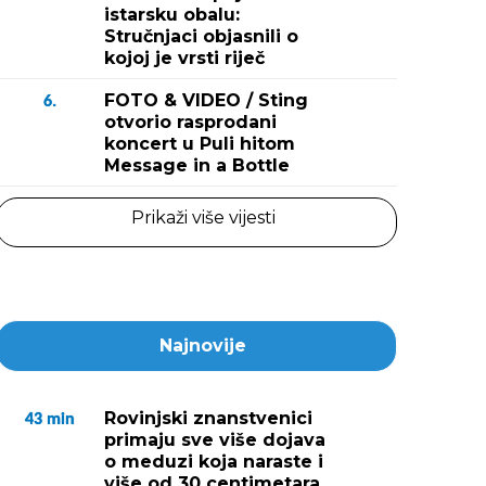
istarsku obalu:
Stručnjaci objasnili o
kojoj je vrsti riječ
FOTO & VIDEO / Sting
6.
otvorio rasprodani
koncert u Puli hitom
Message in a Bottle
Prikaži više vijesti
Najnovije
Rovinjski znanstvenici
43
min
primaju sve više dojava
o meduzi koja naraste i
više od 30 centimetara