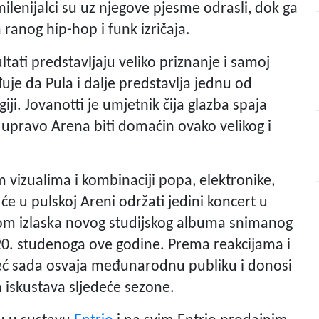
ilenijalci su uz njegove pjesme odrasli, dok ga
 ranog hip-hop i funk izričaja.
tati predstavljaju veliko priznanje i samoj
uje da Pula i dalje predstavlja jednu od
iji. Jovanotti je umjetnik čija glazba spaja
e upravo Arena biti domaćin ovako velikog i
vizualima i kombinaciji popa, elektronike,
e u pulskoj Areni održati jedini koncert u
dom izlaska novog studijskog albuma snimanog
a 20. studenoga ove godine. Prema reakcijama i
i već sada osvaja međunarodnu publiku i donosi
h iskustava sljedeće sezone.