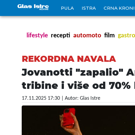
PULA
ISTRA
CRNA KRON
lifestyle
recepti
automoto
film
gastr
REKORDNA NAVALA
Jovanotti "zapalio" A
tribine i više od 70%
17.11.2025 17:30
| Autor: Glas Istre