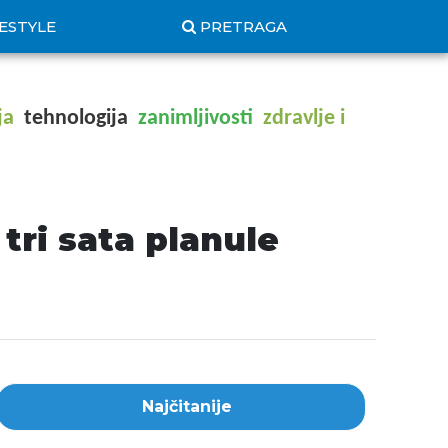
FESTYLE
PRETRAGA
ja
tehnologija
zanimljivosti
zdravlje i
tri sata planule
Najčitanije