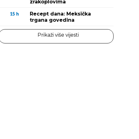
zrakoplovima
Recept dana: Meksička
15
h
trgana govedina
Prikaži više vijesti