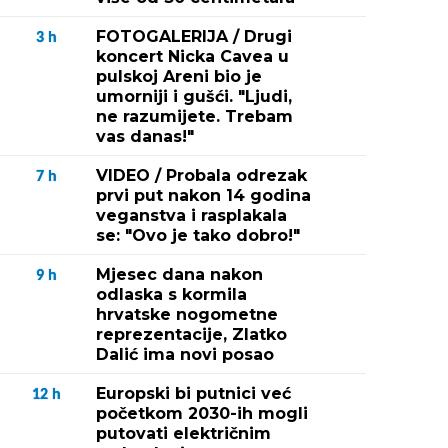
FOTOGALERIJA / Drugi
3
h
koncert Nicka Cavea u
pulskoj Areni bio je
umorniji i gušći. "Ljudi,
ne razumijete. Trebam
vas danas!"
VIDEO / Probala odrezak
7
h
prvi put nakon 14 godina
veganstva i rasplakala
se: "Ovo je tako dobro!"
Mjesec dana nakon
9
h
odlaska s kormila
hrvatske nogometne
reprezentacije, Zlatko
Dalić ima novi posao
Europski bi putnici već
12
h
početkom 2030-ih mogli
putovati električnim