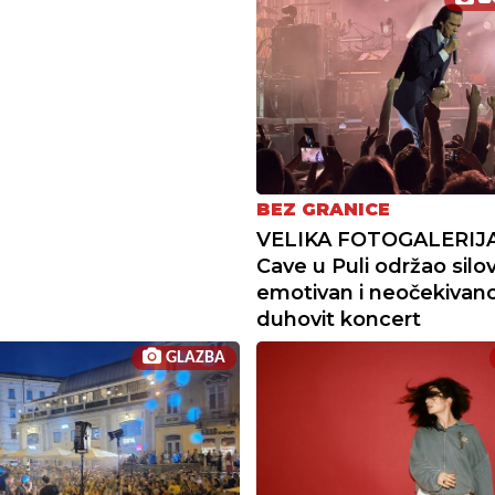
BEZ GRANICE
VELIKA FOTOGALERIJA 
Cave u Puli održao silov
emotivan i neočekivan
duhovit koncert
GLAZBA