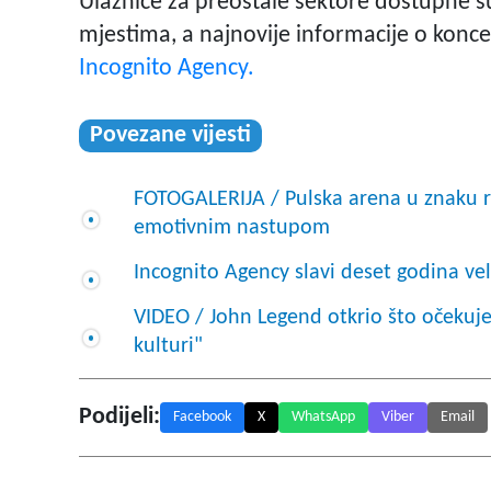
Ulaznice za preostale sektore dostupne 
mjestima, a najnovije informacije o konc
Incognito Agency.
Povezane vijesti
FOTOGALERIJA / Pulska arena u znaku ro
emotivnim nastupom
Incognito Agency slavi deset godina ve
VIDEO / John Legend otkrio što očekuje 
kulturi"
Podijeli:
Facebook
X
WhatsApp
Viber
Email