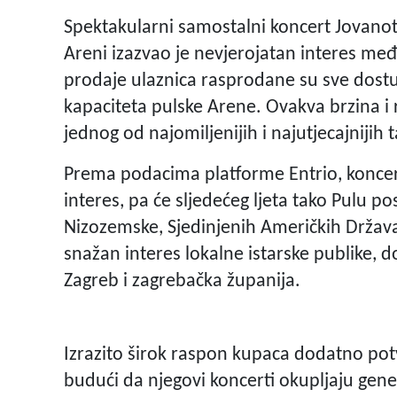
Spektakularni samostalni koncert Jovanotti
Areni izazvao je nevjerojatan interes među
prodaje ulaznica rasprodane su sve dost
kapaciteta pulske Arene. Ovakva brzina i 
jednog od najomiljenijih i najutjecajnijih 
Prema podacima platforme Entrio, konce
interes, pa će sljedećeg ljeta tako Pulu posj
Nizozemske, Sjedinjenih Američkih Država,
snažan interes lokalne istarske publike,
Zagreb i zagrebačka županija.
Izrazito širok raspon kupaca dodatno pot
budući da njegovi koncerti okupljaju gene