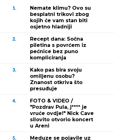
Nemate klimu? Ovo su
1.
besplatni trikovi zbog
kojih će vam stan biti
osjetno hladniji
Recept dana: Sočna
2.
piletina s povrćem iz
pećnice bez puno
kompliciranja
Kako pas bira svoju
3.
omiljenu osobu?
Znanost otkriva što
presuđuje
FOTO & VIDEO /
4.
"Pozdrav Pula, j**** je
vruće ovdje!" Nick Cave
silovito otvorio koncert
u Areni
Meduze se pojavile uz
5.