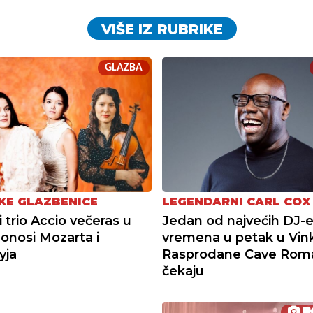
VIŠE IZ RUBRIKE
GLAZBA
KE GLAZBENICE
LEGENDARNI CARL COX
i trio Accio večeras u
Jedan od najvećih DJ-e
donosi Mozarta i
vremena u petak u Vin
yja
Rasprodane Cave Rom
čekaju