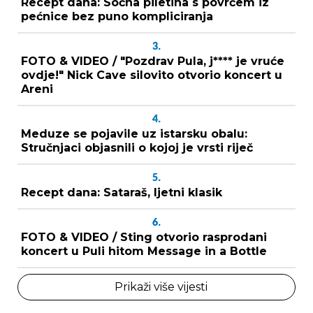
Recept dana: Sočna piletina s povrćem iz
pećnice bez puno kompliciranja
3.
FOTO & VIDEO / "Pozdrav Pula, j**** je vruće
ovdje!" Nick Cave silovito otvorio koncert u
Areni
4.
Meduze se pojavile uz istarsku obalu:
Stručnjaci objasnili o kojoj je vrsti riječ
5.
Recept dana: Sataraš, ljetni klasik
6.
FOTO & VIDEO / Sting otvorio rasprodani
koncert u Puli hitom Message in a Bottle
Prikaži više vijesti