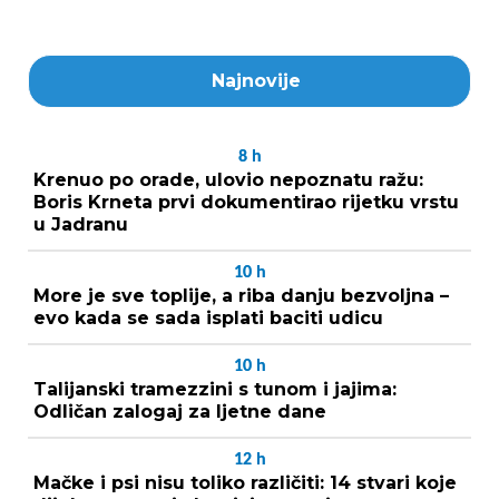
Najnovije
8
h
Krenuo po orade, ulovio nepoznatu ražu:
Boris Krneta prvi dokumentirao rijetku vrstu
u Jadranu
10
h
More je sve toplije, a riba danju bezvoljna –
evo kada se sada isplati baciti udicu
10
h
Talijanski tramezzini s tunom i jajima:
Odličan zalogaj za ljetne dane
12
h
Mačke i psi nisu toliko različiti: 14 stvari koje