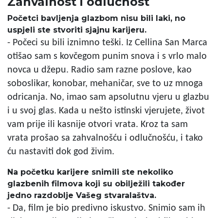
Zahvalnost i odlučnost
Početci bavljenja glazbom nisu bili laki, no
uspjeli ste stvoriti sjajnu karijeru.
- Počeci su bili iznimno teški. Iz Cellina San Marca
otišao sam s kovčegom punim snova i s vrlo malo
novca u džepu. Radio sam razne poslove, kao
soboslikar, konobar, mehaničar, sve to uz mnoga
odricanja. No, imao sam apsolutnu vjeru u glazbu
i u svoj glas. Kada u nešto istinski vjerujete, život
vam prije ili kasnije otvori vrata. Kroz ta sam
vrata prošao sa zahvalnošću i odlučnošću, i tako
ću nastaviti dok god živim.
Na početku karijere snimili ste nekoliko
glazbenih filmova koji su obilježili također
jedno razdoblje Vašeg stvaralaštva.
- Da, film je bio predivno iskustvo. Snimio sam ih