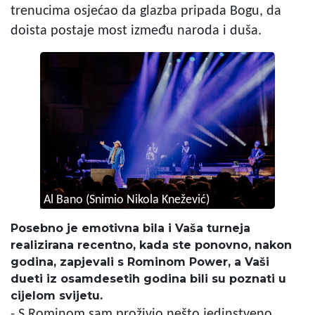
trenucima osjećao da glazba pripada Bogu, da
doista postaje most između naroda i duša.
Al Bano (Snimio Nikola Knežević)
Posebno je emotivna bila i Vaša turneja
realizirana recentno, kada ste ponovno, nakon
godina, zapjevali s Rominom Power, a Vaši
dueti iz osamdesetih godina bili su poznati u
cijelom svijetu.
- S Rominom sam proživio nešto jedinstveno.