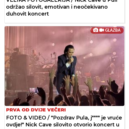
održao silovit, emotivan i neočekivano
duhovit koncert
GLAZBA
PRVA OD DVIJE VEČERI
FOTO & VIDEO / "Pozdrav Pula, j**** je vruće
ovdje!" Nick Cave silovito otvorio koncert u