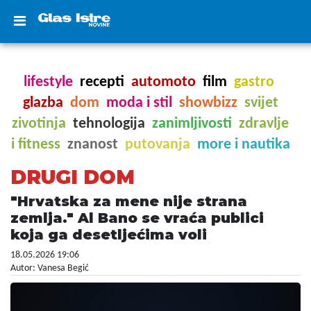
lifestyle
recepti
automoto
film
gastro
glazba
dom
moda i stil
showbizz
svijet
zivotinja
tehnologija
zanimljivosti
zdravlje
i fitness
znanost
putovanja
more i nautika
DRUGI DOM
"Hrvatska za mene nije strana
zemlja." Al Bano se vraća publici
koja ga desetljećima voli
18.05.2026 19:06
Autor: Vanesa Begić