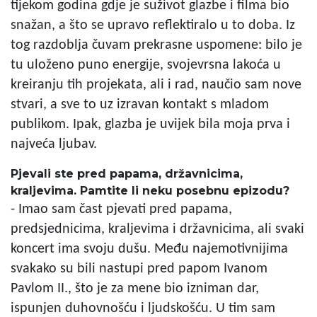
tijekom godina gdje je suživot glazbe i filma bio
snažan, a što se upravo reflektiralo u to doba. Iz
tog razdoblja čuvam prekrasne uspomene: bilo je
tu uloženo puno energije, svojevrsna lakoća u
kreiranju tih projekata, ali i rad, naučio sam nove
stvari, a sve to uz izravan kontakt s mladom
publikom. Ipak, glazba je uvijek bila moja prva i
najveća ljubav.
Pjevali ste pred papama, državnicima,
kraljevima. Pamtite li neku posebnu epizodu?
- Imao sam čast pjevati pred papama,
predsjednicima, kraljevima i državnicima, ali svaki
koncert ima svoju dušu. Među najemotivnijima
svakako su bili nastupi pred papom Ivanom
Pavlom II., što je za mene bio izniman dar,
ispunjen duhovnošću i ljudskošću. U tim sam