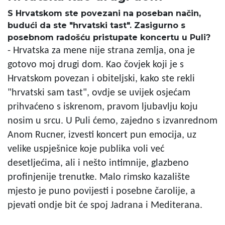
S Hrvatskom ste povezani na poseban način,
budući da ste "hrvatski tast". Zasigurno s
posebnom radošću pristupate koncertu u Puli?
- Hrvatska za mene nije strana zemlja, ona je
gotovo moj drugi dom. Kao čovjek koji je s
Hrvatskom povezan i obiteljski, kako ste rekli
"hrvatski sam tast", ovdje se uvijek osjećam
prihvaćeno s iskrenom, pravom ljubavlju koju
nosim u srcu. U Puli ćemo, zajedno s izvanrednom
Anom Rucner, izvesti koncert pun emocija, uz
velike uspješnice koje publika voli već
desetljećima, ali i nešto intimnije, glazbeno
profinjenije trenutke. Malo rimsko kazalište
mjesto je puno povijesti i posebne čarolije, a
pjevati ondje bit će spoj Jadrana i Mediterana.