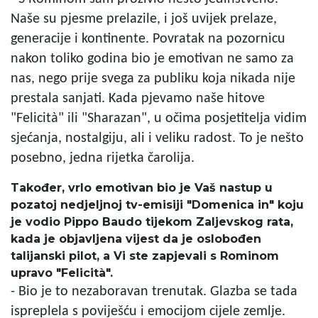
Naše su pjesme prelazile, i još uvijek prelaze,
generacije i kontinente. Povratak na pozornicu
nakon toliko godina bio je emotivan ne samo za
nas, nego prije svega za publiku koja nikada nije
prestala sanjati. Kada pjevamo naše hitove
"Felicità" ili "Sharazan", u očima posjetitelja vidim
sjećanja, nostalgiju, ali i veliku radost. To je nešto
posebno, jedna rijetka čarolija.
Također, vrlo emotivan bio je Vaš nastup u
pozatoj nedjeljnoj tv-emisiji "Domenica in" koju
je vodio Pippo Baudo tijekom Zaljevskog rata,
kada je objavljena vijest da je oslobođen
talijanski pilot, a Vi ste zapjevali s Rominom
upravo "Felicità".
- Bio je to nezaboravan trenutak. Glazba se tada
ispreplela s poviješću i emocijom cijele zemlje.