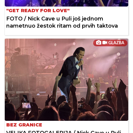
"GET READY FOR LOVE"
FOTO / Nick Cave u Puli još jednom
nametnuo žestok ritam od prvih taktova
GLAZBA
BEZ GRANICE
VELIKA FOTOGALERIJA / Nick Cave u Puli