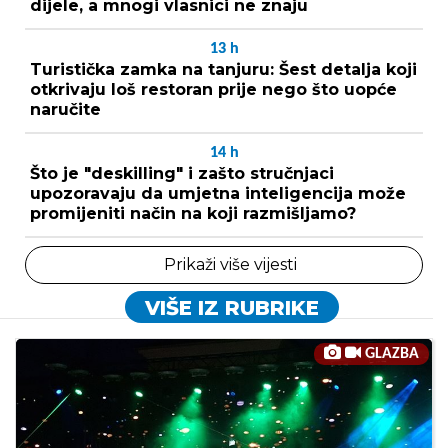
dijele, a mnogi vlasnici ne znaju
13
h
Turistička zamka na tanjuru: Šest detalja koji
otkrivaju loš restoran prije nego što uopće
naručite
14
h
Što je "deskilling" i zašto stručnjaci
upozoravaju da umjetna inteligencija može
promijeniti način na koji razmišljamo?
Prikaži više vijesti
VIŠE IZ RUBRIKE
GLAZBA