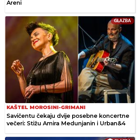
Areni
GLAZBA
KAŠTEL MOROSINI-GRIMANI
Savičentu čekaju dvije posebne koncertne
večeri: Stižu Amira Medunjanin i Urban&4