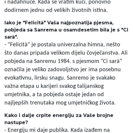
i nadahnuće. Kada se vratim kući, ponovno
dodirnem jednu od velikih životnih istina.
Iako je "Felicità" Vaša najpoznatija pjesma,
pobjeda sa Sanrema u osamdesetim bila je s "Ci
sarà".
- "Felicità" je postala univerzalna himna, nešto
što danas pripada velikom dijelu čovječanstva. Ali
pobjeda na Sanremu 1984. s pjesmom "Ci sarà"
označila je veliko zadovoljstvo jer ima posebnu
evokativnu, lirsku snagu. Sanremo je svakako
važna etapa u karijeri svakog talijanskog
umjetnika, a ta pobjeda ostaje jedan od
najljepših trenutaka mog umjetničkog života.
Kako i dalje crpite energiju za Vaše brojne
nastupe?
- Energiju mi daje publika. Kada izađem na