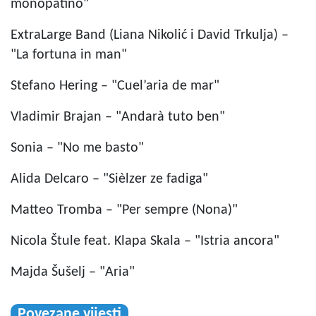
monopàtino"
ExtraLarge Band (Liana Nikolić i David Trkulja) –
"La fortuna in man"
Stefano Hering – "Cuel’aria de mar"
Vladimir Brajan – "Andarà tuto ben"
Sonia – "No me basto"
Alida Delcaro – "Sièlzer ze fadiga"
Matteo Tromba – "Per sempre (Nona)"
Nicola Štule feat. Klapa Skala – "Istria ancora"
Majda Šušelj – "Aria"
Povezane vijesti