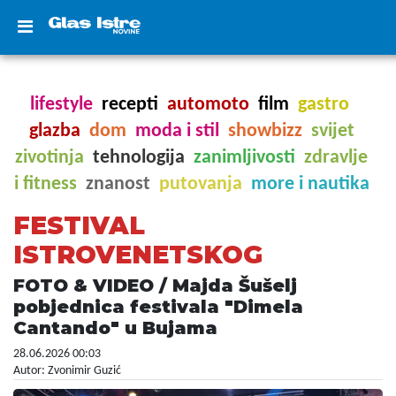
lifestyle
recepti
automoto
film
gastro
glazba
dom
moda i stil
showbizz
svijet
zivotinja
tehnologija
zanimljivosti
zdravlje
i fitness
znanost
putovanja
more i nautika
FESTIVAL
ISTROVENETSKOG
FOTO & VIDEO / Majda Šušelj
pobjednica festivala "Dimela
Cantando" u Bujama
28.06.2026 00:03
Autor: Zvonimir Guzić