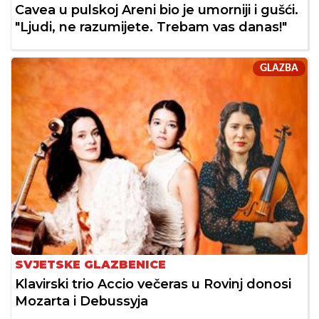
Cavea u pulskoj Areni bio je umorniji i gušći.
"Ljudi, ne razumijete. Trebam vas danas!"
GLAZBA
SVJETSKE GLAZBENICE
Klavirski trio Accio večeras u Rovinj donosi
Mozarta i Debussyja