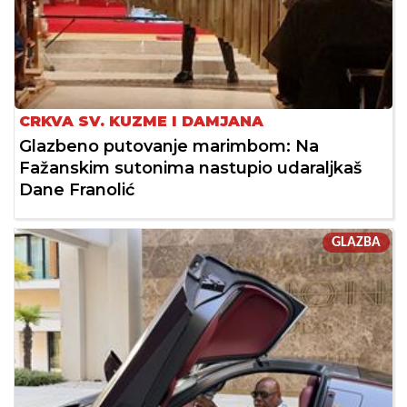
CRKVA SV. KUZME I DAMJANA
Glazbeno putovanje marimbom: Na
Fažanskim sutonima nastupio udaraljkaš
Dane Franolić
GLAZBA