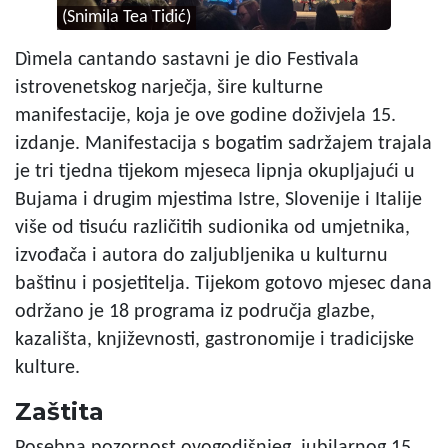
(Snimila Tea Tidić)
Dìmela cantando sastavni je dio Festivala
istrovenetskog narječja, šire kulturne
manifestacije, koja je ove godine doživjela 15.
izdanje. Manifestacija s bogatim sadržajem trajala
je tri tjedna tijekom mjeseca lipnja okupljajući u
Bujama i drugim mjestima Istre, Slovenije i Italije
više od tisuću različitih sudionika od umjetnika,
izvođača i autora do zaljubljenika u kulturnu
baštinu i posjetitelja. Tijekom gotovo mjesec dana
održano je 18 programa iz područja glazbe,
kazališta, književnosti, gastronomije i tradicijske
kulture.
Zaštita
Posebna pozornost ovogodišnjeg, jubilarnog 15.