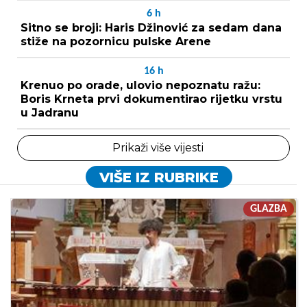
6
h
Sitno se broji: Haris Džinović za sedam dana
stiže na pozornicu pulske Arene
16
h
Krenuo po orade, ulovio nepoznatu ražu:
Boris Krneta prvi dokumentirao rijetku vrstu
u Jadranu
Prikaži više vijesti
VIŠE IZ RUBRIKE
GLAZBA