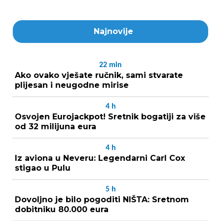
Najnovije
22
min
Ako ovako vješate ručnik, sami stvarate
plijesan i neugodne mirise
4
h
Osvojen Eurojackpot! Sretnik bogatiji za više
od 32 milijuna eura
4
h
Iz aviona u Neveru: Legendarni Carl Cox
stigao u Pulu
5
h
Dovoljno je bilo pogoditi NIŠTA: Sretnom
dobitniku 80.000 eura