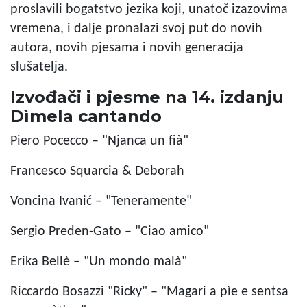
proslavili bogatstvo jezika koji, unatoč izazovima
vremena, i dalje pronalazi svoj put do novih
autora, novih pjesama i novih generacija
slušatelja.
Izvođači i pjesme na 14. izdanju
Dìmela cantando
Piero Pocecco – "Njanca un fià"
Francesco Squarcia & Deborah
Voncina Ivanić – "Teneramente"
Sergio Preden-Gato – "Ciao amico"
Erika Bellè – "Un mondo malà"
Riccardo Bosazzi "Ricky" – "Magari a pìe e sentsa