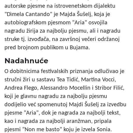
autorske pjesme na istrovenetskom dijalektu
"Dìmela Cantando" je Majda Šušelj, koja je
autobiografskom pjesmom "Aria" osvojila
nagradu žirija za najbolju pjesmu, ali i nagradu
struke tj. izvođača, na završnoj večeri održanoj
pred brojnom publikom u Bujama.
Nadahnuće
O dobitnicima festivalskih priznanja odlučivao je
stručni žiri u sastavu Tea Tidić, Martina Vocci,
Andrea Flego, Alessandro Mocellin i Stribor Filić,
koji je glavnu nagradu za najbolju pjesmu
dodijelio već spomenutoj Majdi Šušelj za izvedbu
pjesme "Aria", dok je nagrada za najbolji tekst,
kao i nagrada za najbolji aranžman, pripala
pjesmi "Non me basto" koju je izvela Sonia.