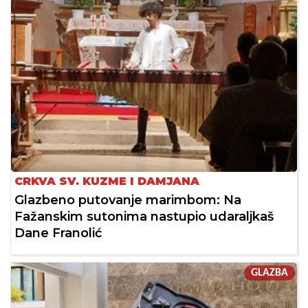
CRKVA SV. KUZME I DAMJANA
Glazbeno putovanje marimbom: Na
Fažanskim sutonima nastupio udaraljkaš
Dane Franolić
GLAZBA