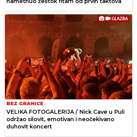
nametnuo žestok ritam od prvih taktova
GLAZBA
BEZ GRANICE
VELIKA FOTOGALERIJA / Nick Cave u Puli
održao silovit, emotivan i neočekivano
duhovit koncert