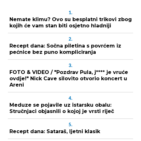
1.
Nemate klimu? Ovo su besplatni trikovi zbog
kojih će vam stan biti osjetno hladniji
2.
Recept dana: Sočna piletina s povrćem iz
pećnice bez puno kompliciranja
3.
FOTO & VIDEO / "Pozdrav Pula, j**** je vruće
ovdje!" Nick Cave silovito otvorio koncert u
Areni
4.
Meduze se pojavile uz istarsku obalu:
Stručnjaci objasnili o kojoj je vrsti riječ
5.
Recept dana: Sataraš, ljetni klasik