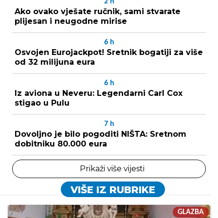
2
h
Ako ovako vješate ručnik, sami stvarate
plijesan i neugodne mirise
6
h
Osvojen Eurojackpot! Sretnik bogatiji za više
od 32 milijuna eura
6
h
Iz aviona u Neveru: Legendarni Carl Cox
stigao u Pulu
7
h
Dovoljno je bilo pogoditi NIŠTA: Sretnom
dobitniku 80.000 eura
Prikaži više vijesti
VIŠE IZ RUBRIKE
GLAZBA