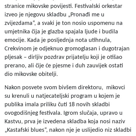
stranice mikovske povijesti. Festivalski orkestar
izveo je njegovu skladbu „Pronađi me u
zvijezdama“, a svaki je ton nosio uspomenu na
umjetnika čija je glazba spajala ljude i budila
emocije. Kada je posljednja nota utihnula,
Crekvinom je odjeknuo gromoglasan i dugotrajan
pljesak – dirljiv pozdrav prijatelju koji je otišao
prerano, ali čije će pjesme i duh zauvijek ostati
dio mikovske obitelji.
Nakon posvete svom bivšem direktoru, mikovci
su krenuli u natjecateljski program u kojem je
publika imala priliku čuti 18 novih skladbi
ovogodišnjeg festivala. Igrom slučaja, upravo u
Kastvu, prva je izvedena skladba koja nosi naziv
„Kastafski blues“, nakon nje je uslijedio niz skladbi