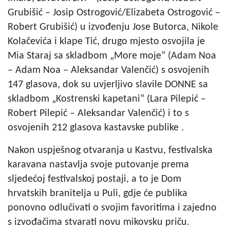
Grubišić – Josip Ostrogović/Elizabeta Ostrogović –
Robert Grubišić) u izvođenju Jose Butorca, Nikole
Kolačevića i klape Tić, drugo mjesto osvojila je
Mia Staraj sa skladbom „More moje“ (Adam Noa
– Adam Noa – Aleksandar Valenčić) s osvojenih
147 glasova, dok su uvjerljivo slavile DONNE sa
skladbom „Kostrenski kapetani“ (Lara Pilepić –
Robert Pilepić – Aleksandar Valenčić) i to s
osvojenih 212 glasova kastavske publike .
Nakon uspješnog otvaranja u Kastvu, festivalska
karavana nastavlja svoje putovanje prema
sljedećoj festivalskoj postaji, a to je Dom
hrvatskih branitelja u Puli, gdje će publika
ponovno odlučivati o svojim favoritima i zajedno
s izvođačima stvarati novu mikovsku priču.